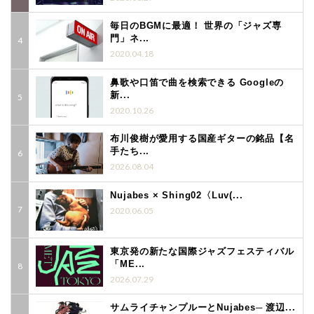
毎日のBGMに最適！ 世界の「ジャズ専
門」ネ...
2020.04.18
鼻歌や口笛で曲を検索できる Googleの
新...
2020.10.26
布川俊樹が愛用する国産ギターの銘品【名
手たち...
2026.08.04
Nujabes × Shing02〈Luv(...
2020.06.05
東京発の新たな国際ジャズフェスティバル
「ME...
2026.07.29
サムライチャンプルーとNujabes─ 渡辺...