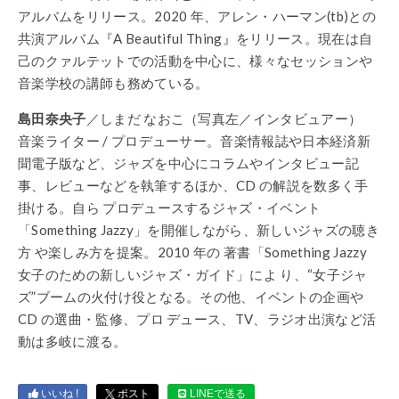
アルバムをリリース。2020 年、アレン・ハーマン(tb)との
共演アルバム『A Beautiful Thing』をリリース。現在は自
己のクァルテットでの活動を中心に、様々なセッションや
音楽学校の講師も務めている。
島田奈央子
／しまだ なおこ（写真左／インタビュアー）
音楽ライター / プロデューサー。音楽情報誌や日本経済新
聞電子版など、ジャズを中心にコラムやインタビュー記
事、レビューなどを執筆するほか、CD の解説を数多く手
掛ける。自ら プロデュースするジャズ・イベント
「Something Jazzy」を開催しながら、新しいジャズの聴き
方 や楽しみ方を提案。2010 年の 著書「Something Jazzy
女子のための新しいジャズ・ガイド」によ り、“女子ジャ
ズ”ブームの火付け役となる。その他、イベントの企画や
CD の選曲・監修、プロ デュース、TV、ラジオ出演など活
動は多岐に渡る。
いいね !
ポスト
LINEで送る