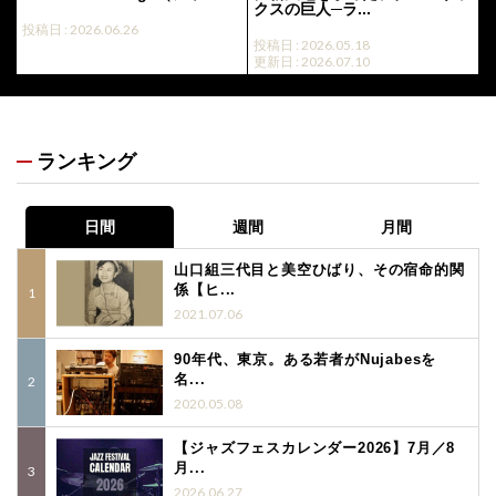
クスの巨人─ラ...
投稿日 : 2026.06.26
投稿日 : 2026.05.18
更新日 : 2026.07.10
ランキング
日間
週間
月間
山口組三代目と美空ひばり、その宿命的関
係【ヒ...
2021.07.06
90年代、東京。ある若者がNujabesを
名...
2020.05.08
【ジャズフェスカレンダー2026】7月／8
月...
2026.06.27