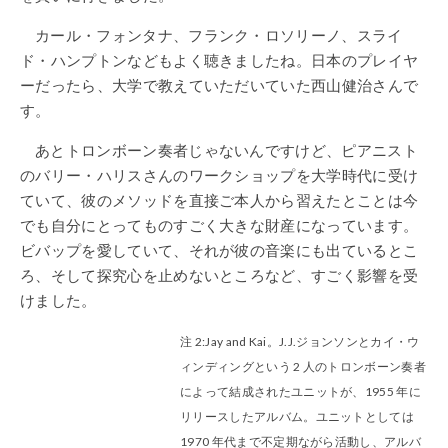
カール・フォンタナ、フランク・ロソリーノ、スライ
ド・ハンプトンなどもよく聴きましたね。日本のプレイヤ
ーだったら、大学で教えていただいていた西山健治さんで
す。
あとトロンボーン奏者じゃないんですけど、ピアニスト
のバリー・ハリスさんのワークショップを大学時代に受け
ていて、彼のメソッドを直接ご本人から習えたとことは今
でも自分にとってものすごく大きな財産になっています。
ビバップを愛していて、それが彼の音楽にも出ているとこ
ろ、そして探究心を止めないところなど、すごく影響を受
けました。
注 2:Jay and Kai。J.J.ジョンソンとカイ・ウ
ィンディングという 2 人のトロンボーン奏者
によって結成されたユニットが、1955 年に
リリースしたアルバム。ユニットとしては
1970 年代まで不定期ながら活動し、アルバ