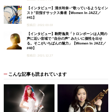
【インタビュー】清水玲奈─“歌っているようなイン
スト”目指すサックス奏者【Women In JAZZ／
#41】
投稿日 : 2022.03.03
【インタビュー】駒野逸美「トロンボーンは人間の
声に近い音域で “自分の声” みたいに個性を出せ
る。そこがいちばんの魅力」【Women In JAZZ／
#40】
投稿日 : 2021.12.27
こんな記事も読まれています