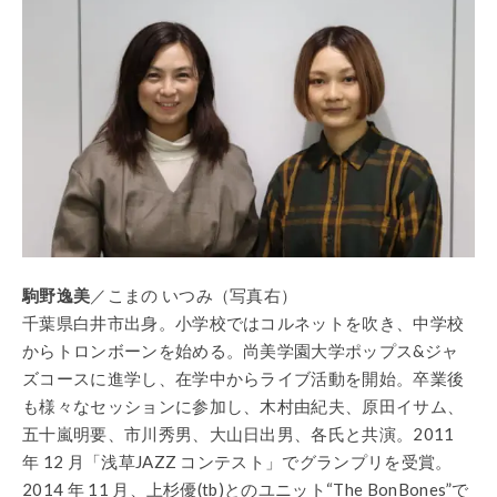
駒野逸美
／こまの いつみ（写真右）
千葉県白井市出身。小学校ではコルネットを吹き、中学校
からトロンボーンを始める。尚美学園大学ポップス&ジャ
ズコースに進学し、在学中からライブ活動を開始。卒業後
も様々なセッションに参加し、木村由紀夫、原田イサム、
五十嵐明要、市川秀男、大山日出男、各氏と共演。2011
年 12 月「浅草JAZZ コンテスト」でグランプリを受賞。
2014 年 11 月、上杉優(tb)とのユニット“The BonBones”で