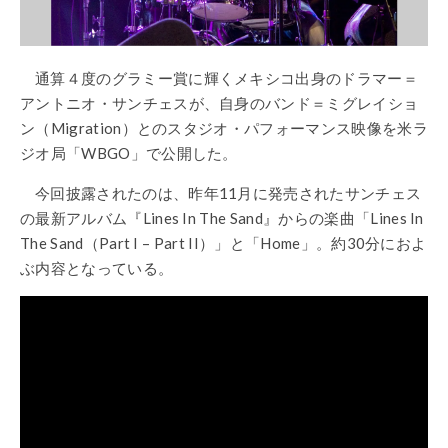
通算４度のグラミー賞に輝くメキシコ出身のドラマー＝
アントニオ・サンチェスが、自身のバンド＝ミグレイショ
ン（Migration）とのスタジオ・パフォーマンス映像を米ラ
ジオ局「WBGO」で公開した。
今回披露されたのは、昨年11月に発売されたサンチェス
の最新アルバム『Lines In The Sand』からの楽曲「Lines In
The Sand（Part I – Part II）」と「Home」。約30分におよ
ぶ内容となっている。