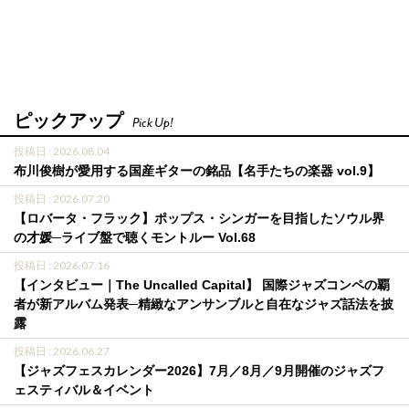
ピックアップ
Pick Up!
投稿日 : 2026.08.04
布川俊樹が愛用する国産ギターの銘品【名手たちの楽器 vol.9】
投稿日 : 2026.07.20
【ロバータ・フラック】ポップス・シンガーを目指したソウル界
の才媛─ライブ盤で聴くモントルー Vol.68
投稿日 : 2026.07.16
【インタビュー｜The Uncalled Capital】 国際ジャズコンペの覇
者が新アルバム発表─精緻なアンサンブルと自在なジャズ話法を披
露
投稿日 : 2026.06.27
【ジャズフェスカレンダー2026】7月／8月／9月開催のジャズフ
ェスティバル＆イベント