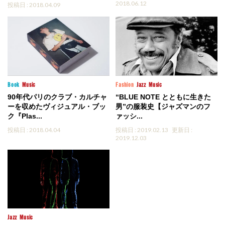
2018.06.12
投稿日 : 2018.04.09
Book
Music
Fashion
Jazz
Music
90年代パリのクラブ・カルチャ
“BLUE NOTE とともに生きた
ーを収めたヴィジュアル・ブッ
男”の服装史【ジャズマンのフ
ク『Plas...
ァッシ...
投稿日 : 2018.04.04
投稿日 : 2019.02.13
更新日 :
2019.12.03
Jazz
Music