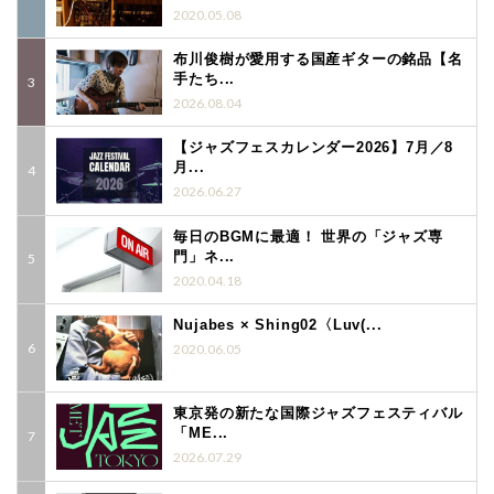
2020.05.08
布川俊樹が愛用する国産ギターの銘品【名
手たち...
2026.08.04
【ジャズフェスカレンダー2026】7月／8
月...
2026.06.27
毎日のBGMに最適！ 世界の「ジャズ専
門」ネ...
2020.04.18
Nujabes × Shing02〈Luv(...
2020.06.05
東京発の新たな国際ジャズフェスティバル
「ME...
2026.07.29