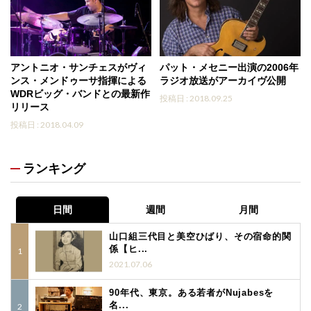
アントニオ・サンチェスがヴィ
パット・メセニー出演の2006年
ンス・メンドゥーサ指揮による
ラジオ放送がアーカイヴ公開
WDRビッグ・バンドとの最新作
投稿日 : 2018.09.25
リリース
投稿日 : 2018.04.09
ランキング
日間
週間
月間
山口組三代目と美空ひばり、その宿命的関
係【ヒ...
2021.07.06
90年代、東京。ある若者がNujabesを
名...