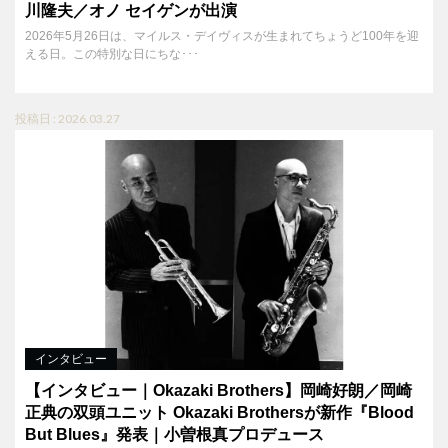
川隆夫／オノ セイゲンが出演
2026年5月26日は、マイルス・デイヴィスが生まれてちょうど100年を迎
える日。この特別な日にちな･･･
投稿日 : 2026.03.27
インタビュー
【インタビュー｜Okazaki Brothers】岡崎好朗／岡崎
正典の双頭ユニット Okazaki Brothersが新作『Blood
But Blues』発表｜小曽根真プロデュース