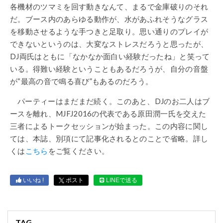
各機材のツマミを回す動きなんて、まるで金庫破りのそれ
だ。ブース内のあらゆる動作が、水があふれそうなグラス
を移動させるような手つきと足取り。思い通りのプレイが
できないというのは、大変なストレスだろうと思ったが、
DJ両氏はともに「なかなか面白い経験だったね」と笑って
いる。得難い経験ということもあるだろうが、自分の音盤
が“最高の音で鳴る喜び”もあるのだろう。
パーティーはまだまだ続く。このあと、DJのお二人はブ
ースを離れ、MJFJ2016の代表である原田潤一氏を交えた
三者によるトークセッションが始まった。この内容に関し
ては、本誌、別項にて記事化されるとのことで省略。詳し
くは
こちら
をご覧ください。
いいね !
ポスト
LINEで送る
TAG