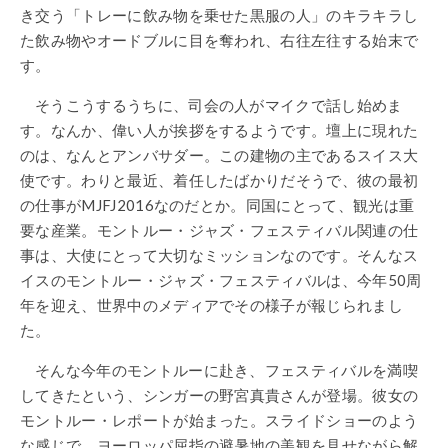
き交う「トレーに飲み物を乗せた黒服の人」のキラキラし
た飲み物やオードブルに目を奪われ、右往左往する始末で
す。
そうこうするうちに、司会の人がマイクで話し始めま
す。なんか、偉い人が挨拶をするようです。壇上に現れた
のは、なんとアンバサダー。この建物の主であるスイス大
使です。わりと最近、着任したばかりだそうで、彼の最初
の仕事がMJFJ2016なのだとか。同国にとって、観光は重
要な産業。モントルー・ジャズ・フェスティバル関連の仕
事は、大使にとって大切なミッションなのです。そんなス
イスのモントルー・ジャズ・フェスティバルは、今年50周
年を迎え、世界中のメディアでその様子が報じられまし
た。
そんな今年のモントルーに赴き、フェスティバルを満喫
してきたという、シンガーの野宮真貴さんが登場。彼女の
モントルー・レポートが始まった。スライドショーのよう
な感じで、ヨーロッパ屈指の避暑地の美観を見せながら解