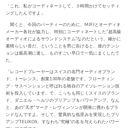
「これ、私がコーディネートして、３時間かけてセッティ
ングしたんですよ」
聞くと、今回のパーティーのために、MJFJとオーディオ
メーカー各社が協力し、特別にコーディネートした“超高級
オーディオによるサウンドシステム”なのだという。確かに
素晴らしい音だ、ということを男に告げると、彼のテンシ
ョンは最高潮に達し、ものすごい早口で一気にまくしたて
た。
「レコードプレーヤーはスイスの名門オーディオブラン
ド、トーレンス。創業130年の老舗です。フローティン
グ・サスペンションと呼ばれる独自のアイソレーション技
術を投入しています。で、こっちも同じくスイスのブラン
ド、ダニエル・ヘルツのプリアンプ＆パワーアンプ。なん
と、あの“天才”マーク・レヴィンソンが開発に携わるブラ
ンドなんですよ。そして、驚異的な低歪みを実現したプリ
アンプTELIKOS。すなわち“究極”の名を与えられたパワー