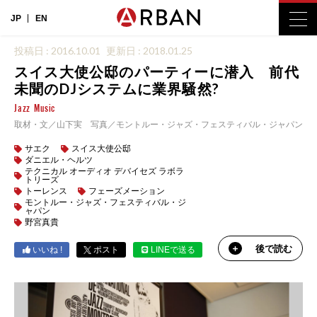
JP
EN
投稿日 : 2016.10.01
更新日 : 2018.01.25
スイス大使公邸のパーティーに潜入 前代
未聞のDJシステムに業界騒然?
Jazz
Music
取材・文／山下実 写真／モントルー・ジャズ・フェスティバル・ジャパン
サエク
スイス大使公邸
ダニエル・ヘルツ
テクニカル オーディオ デバイセズ ラボラ
トリーズ
トーレンス
フェーズメーション
モントルー・ジャズ・フェスティバル・ジ
ャパン
野宮真貴
後で読む
いいね !
ポスト
LINEで送る