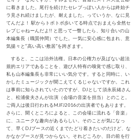
に着きました。尾行を続けたセレブっぽい人からは終始チ
ラ見され続けましたが、耐えました。っていうか、なに見
てんだよ！ 駅からトボトボ歩いてる時点でおまえら全然セ
レブじゃねーんだよ!! と思って一瞥したら、知り合いの山
本編集長（職質仲間）でした。一気に安心感に包まれ、意
気揚々と“高い高い敷居”を跨ぎます。
すると、ここは治外法権。日本の公権力が及ばない超法
規的エリアであることを、遊び人特有の嗅覚で感じ取り、
私も山本編集長も非常にいい気分です。すると同時に、い
かしたミュージックが聞こえてくるじゃないですか。これ
は事前に知らされていたのですが、DJとして須永辰緒さん
と、松浦俊夫さんが出演（会場の音楽を担当）とのこと。
ご両人は後日行われるMJFJ2016の出演者でもあります。
さらに、聞くところによると、この会場に流れる「音楽」
に、ユニークな趣向があるらしい。そのことが気になっ
て、早くDJブースの近くまでたどり着きたいのだけど、な
かなかブースが見つからない。それどころか、目の前を行