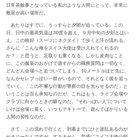
日常茶飯事となっている私のような人間にとって、非常に
敷居が高い場所だ。
あたりはすでに、うっすらと夕闇が迫っている。この
日、日中の最高気温は30度を超え、９月中旬の夕刻とはい
え、この格好（スーツにネクタイ）で歩くと汗が流れる。
さらに「こんな俺をスイス大使は受け入れてくれるの
か？」と思うと、足取りも重くなる。しかし皮肉なこと
に、この服装のおかげで道すがらの職務質問は一切なく、
どんどん会場へと近づいてしまう。10メートルほど先に、
なんかセレブっぽい一群がいるので、それとなく後を追っ
ていく。「この不審な行動が警察の目を光らせるのだ」と
いうことは百も承知なのだが、これはもう、ライブ会場や
クラブに向かうときの癖なのだ。“それっぽい人”について
いけば会場に着く。いつもテキトーで、遊んでばかりいる
人間の習性なのだ。
さて、この流れで行くと、到着までにひと波乱あるのが
セオリーなんですが、すみません、普通にスイス大使公邸