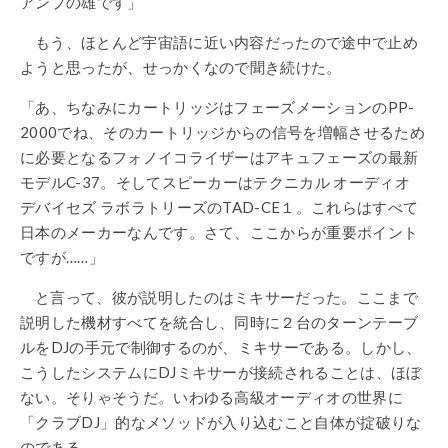
アンプの雄です」
もう、ほとんど宇宙語に近い内容だったので途中で止め
ようと思ったが、せっかくなので聞き続けた。
「あ、ちなみにカートリッジはフェーズメーションのPP-
2000でね、そのカートリッジからの信号を増幅させるため
に必要となるフォノイコライザーはアキュフェーズの最新
モデルC-37。そしてスピーカーはテクニカル オーディオ
デバイセズ ラボラトリーズのTAD-CE１。これらはすべて
日本のメーカーなんです。さて、ここからが重要ポイント
ですが……」
と言って、彼が説明したのはミキサーだった。ここまで
説明した機材すべてを統合し、同時に２台のターンテーブ
ルをDJの手元で制御するのが、ミキサーである。しかし、
こうしたシステムにDJミキサーが接続されることは、ほぼ
ない。そりゃそうだ。いわゆる高級オーディオの世界に
「クラブDJ」的なメソッドが入り込むこと自体が掟破りな
のである。