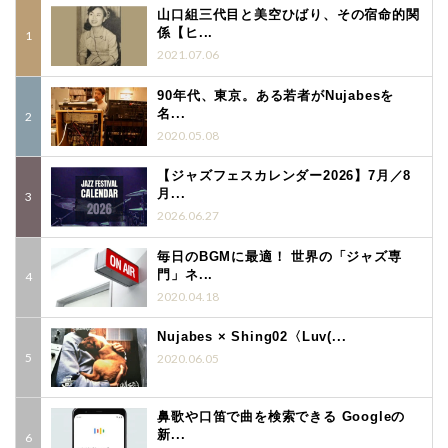
山口組三代目と美空ひばり、その宿命的関
係【ヒ...
2021.07.06
90年代、東京。ある若者がNujabesを
名...
2020.05.08
【ジャズフェスカレンダー2026】7月／8
月...
2026.06.27
毎日のBGMに最適！ 世界の「ジャズ専
門」ネ...
2020.04.18
Nujabes × Shing02〈Luv(...
2020.06.05
鼻歌や口笛で曲を検索できる Googleの
新...