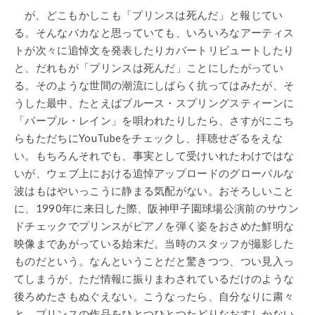
が、どこもかしこも「プリンスは死んだ」と報じてい
る。そんなバカなと思っていても、いろいろなアーティス
トが次々に追悼文を発表したりカバートリビュートしたり
と、だれもが「プリンスは死んだ」ことにしたがってい
る。そのような世間の潮流にしばらく抗ってはみたが、そ
うした最中、たとえばブルース・スプリングスティーンに
「パープル・レイン」を唄われたりしたら、さすがにこち
らもただちにYouTubeをチェックし、拝聴せざるをえな
い。もちろんそれでも、事実として受けいれたわけではな
いが、ウェブ上における追悼アップロードのグローバルな
波はもはやいっこうに静まる気配がない。おそろしいこと
に、1990年に来日した際、阪神甲子園球場公演前のサウン
ドチェックでプリンスがピアノを弾く姿をおさめた鮮明な
映像まであがっている始末だ。当時のスタッフが撮影した
ものだという。なんということだと驚きつつ、つい見入っ
てしまうが、ただ情報に振りまわされているだけのような
後ろめたさもぬぐえない。こうなったら、自分なりに粛々
と、プリンスの作品をひとつひとつたどりなおすしかない