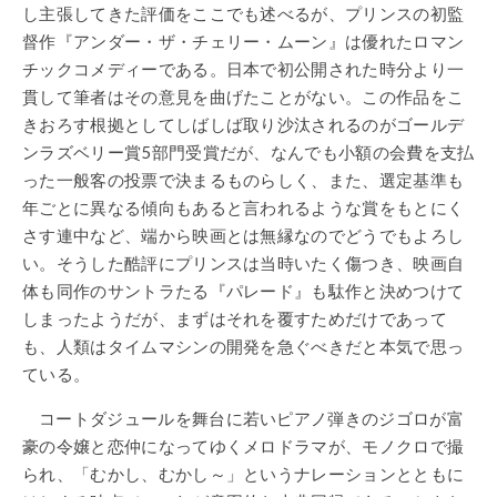
し主張してきた評価をここでも述べるが、プリンスの初監
督作『アンダー・ザ・チェリー・ムーン』は優れたロマン
チックコメディーである。日本で初公開された時分より一
貫して筆者はその意見を曲げたことがない。この作品をこ
きおろす根拠としてしばしば取り沙汰されるのがゴールデ
ンラズベリー賞5部門受賞だが、なんでも小額の会費を支払
った一般客の投票で決まるものらしく、また、選定基準も
年ごとに異なる傾向もあると言われるような賞をもとにく
さす連中など、端から映画とは無縁なのでどうでもよろし
い。そうした酷評にプリンスは当時いたく傷つき、映画自
体も同作のサントラたる『パレード』も駄作と決めつけて
しまったようだが、まずはそれを覆すためだけであって
も、人類はタイムマシンの開発を急ぐべきだと本気で思っ
ている。
コートダジュールを舞台に若いピアノ弾きのジゴロが富
豪の令嬢と恋仲になってゆくメロドラマが、モノクロで撮
られ、「むかし、むかし～」というナレーションとともに