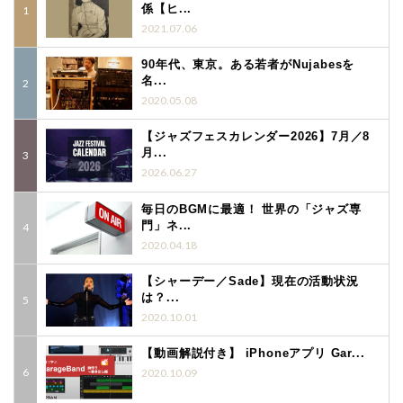
係【ヒ...
2021.07.06
90年代、東京。ある若者がNujabesを
名...
2020.05.08
【ジャズフェスカレンダー2026】7月／8
月...
2026.06.27
毎日のBGMに最適！ 世界の「ジャズ専
門」ネ...
2020.04.18
【シャーデー／Sade】現在の活動状況
は？...
2020.10.01
【動画解説付き】 iPhoneアプリ Gar...
2020.10.09