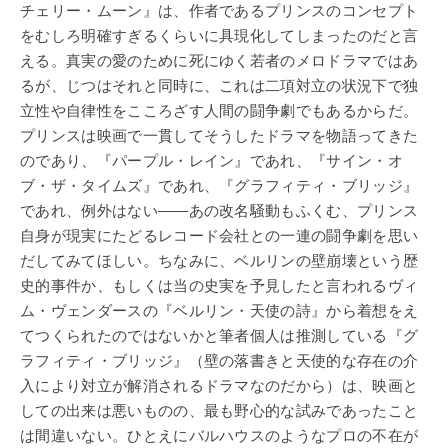
チェリー・ムーン』は、作者であるプリンスのコンセプト
をむしろ明確すぎるくらいに具現化してしまったのだと言
える。真実の愛のために死にゆく若者のメロドラマではあ
るが、じつはそれと同時に、これは二項対立の状況下で独
立性や自律性をこころざす人間の闘争劇でもあるからだ。
プリンスは映画で一貫してそうしたドラマを物語ってきた
のであり、『パープル・レイン』であれ、『サイン・オ
ブ・ザ・タイムズ』であれ、『グラフィティ・ブリッジ』
であれ、例外はない――あの改名騒動もふくむ、プリンス
自身が現実にたどるレコード会社との一連の闘争劇を思い
だしてみてほしい。ちなみに、ベルリンの壁崩壊という歴
史的事件か、もしくは当の史実を予見したと言われるヴィ
ム・ヴェンダースの『ベルリン・天使の詩』から着想をえ
てつくられたのではないかと筆者個人は推測している『グ
ラフィティ・ブリッジ』（壁の落書きと天使的な存在の介
入により対立が解消されるドラマなのだから）は、映画と
しての出来は悪いものの、最も野心的な試みであったこと
は間違いない。ひとえにバルハウスのようなプロの不在が