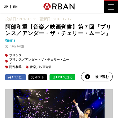
JP
EN
投稿日 : 2016.05.25
更新日 : 2018.12.12
阿部和重【音楽／映画覚書】第７回『プリ
ンス／アンダー・ザ・チェリー・ムーン』
Cinema
文／阿部和重
プリンス
プリンス／アンダー・ザ・チェリー・ムー
ン
阿部和重
音楽／映画覚書
後で読む
いいね !
ポスト
LINEで送る