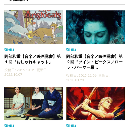
Cinema
Cinema
阿部和重【音楽／映画覚書】第
阿部和重【音楽／映画覚書】第
１回『おしゃれキャット』
２回『ツイン・ピークス／ロー
ラ・パーマー最...
投稿日 : 2015.10.05
更新日 :
2022.10.07
投稿日 : 2015.11.06
更新日 :
2020.01.23
Cinema
Cinema