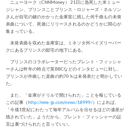
ニューヨーク（CNNMoney） 21日に急死した米ミュー
ジシャン、プリンスことプリンス・ロジャーズ・ネルソン
さんが自宅の鍵のかかった金庫室に残した何千曲もの未発
表曲について、死後にリリースされるのかどうかに関心が
集まっている。
未発表曲を収めた金庫室は、ミネソタ州ペイズリーパー
クにあるプリンスの邸宅の地下にある。
プリンスのコラボレーターだったブレント・フィッシャ
ーさんは昨年の時点で英BBCなどのインタビューに対し、
プリンスが作曲した楽曲の約70％は未発表だと明かしてい
た。
また、「金庫がドリルで開けられた」ことを報じている
この記事（
http://nme-jp.com/news/18999/
）によれば、
「今後1世紀にわたって毎年アルバムを出せるほどの遺産が
残されていた」ようだから、ブレント・フィッシャーの証
言は裏づけられたと言っていい。