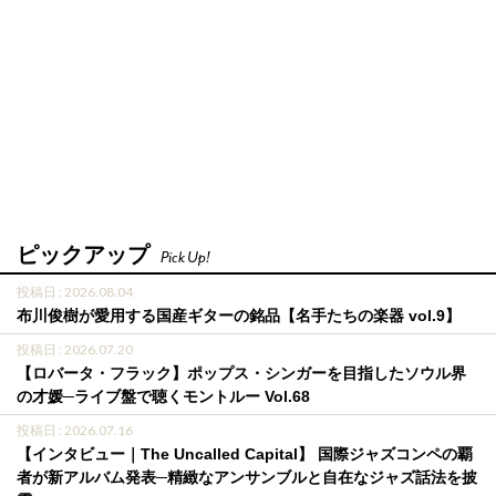
ピックアップ
Pick Up!
投稿日 : 2026.08.04
布川俊樹が愛用する国産ギターの銘品【名手たちの楽器 vol.9】
投稿日 : 2026.07.20
【ロバータ・フラック】ポップス・シンガーを目指したソウル界
の才媛─ライブ盤で聴くモントルー Vol.68
投稿日 : 2026.07.16
【インタビュー｜The Uncalled Capital】 国際ジャズコンペの覇
者が新アルバム発表─精緻なアンサンブルと自在なジャズ話法を披