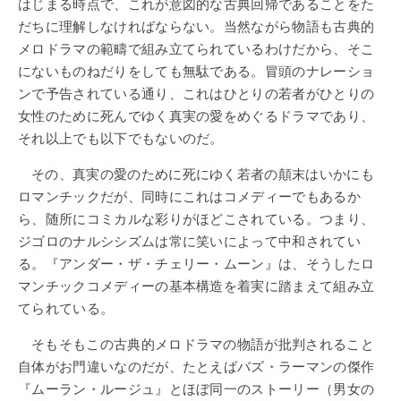
はじまる時点で、これが意図的な古典回帰であることをた
だちに理解しなければならない。当然ながら物語も古典的
メロドラマの範疇で組み立てられているわけだから、そこ
にないものねだりをしても無駄である。冒頭のナレーショ
ンで予告されている通り、これはひとりの若者がひとりの
女性のために死んでゆく真実の愛をめぐるドラマであり、
それ以上でも以下でもないのだ。
その、真実の愛のために死にゆく若者の顛末はいかにも
ロマンチックだが、同時にこれはコメディーでもあるか
ら、随所にコミカルな彩りがほどこされている。つまり、
ジゴロのナルシシズムは常に笑いによって中和されてい
る。『アンダー・ザ・チェリー・ムーン』は、そうしたロ
マンチックコメディーの基本構造を着実に踏まえて組み立
てられている。
そもそもこの古典的メロドラマの物語が批判されること
自体がお門違いなのだが、たとえばバズ・ラーマンの傑作
『ムーラン・ルージュ』とほぼ同一のストーリー（男女の