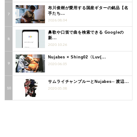
布川俊樹が愛用する国産ギターの銘品【名
手たち...
2026.08.04
鼻歌や口笛で曲を検索できる Googleの
新...
2020.10.26
Nujabes × Shing02〈Luv(...
2020.06.05
サムライチャンプルーとNujabes─ 渡辺...
2020.05.08