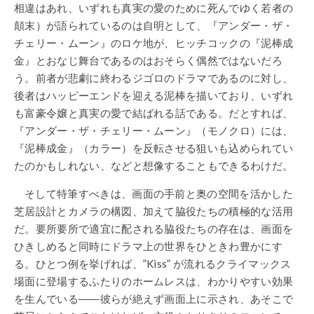
相違はあれ、いずれも真実の愛のために死んでゆく若者の
顛末）が語られているのは自明として、『アンダー・ザ・
チェリー・ムーン』のロケ地が、ヒッチコックの『泥棒成
金』とおなじ舞台であるのはおそらく偶然ではないだろ
う。前者が悲劇に終わるジゴロのドラマであるのに対し、
後者はハッピーエンドを迎える泥棒を描いており、いずれ
も富豪令嬢と真実の愛で結ばれる話である。だとすれば、
『アンダー・ザ・チェリー・ムーン』（モノクロ）には、
『泥棒成金』（カラー）を反転させる狙いも込められてい
たのかもしれない、などと想像することもできるわけだ。
そして特筆すべきは、画面の手前と奥の空間を活かした
芝居設計とカメラの構図、加えて脇役たちの積極的な活用
だ。要所要所で適宜に配される脇役たちの存在は、画面を
ひきしめると同時にドラマ上の世界をひときわ豊かにす
る。ひとつ例を挙げれば、”Kiss” が流れるクライマックス
場面に登場するふたりのホームレスは、わかりやすい効果
を生んでいる――彼らが絶えず画面上に示され、あそこで