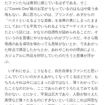
たファンたちは痛切に感じているはずである。そこ
に”Cosmic Day”級のお宝がうなっているのはもはや疑う余
地もない。真に恐ろしいのは、プリンスが、みずからの
「ベストといえるような楽曲」を金庫の奥にしまったまま
にしておいても平気でいられるようなアーティストであっ
たという話には、かなりの信憑性が認められることだ。そ
ういうのを普通にやりかねないのがプリンスだ。今さら既
視感のある成功を味わっても意味がないとか、できあがっ
た時点で満足したからとか、あれやこれやの理由により、
カジュアルに作品を封印していたのだろうと想像が浮か
ぶ。
いずれにせよ、こうなると、自分自身をファンだと思い
こんでいていいのかさえあやしくなってくるほどだが、も
ちろんそれは今にはじまった話ではなく、薄々わかってい
たことなのだから、ここであらためてうろたえてみても仕
方がない。とにかく、宇宙は広大であり、人類が知りえた
真理など微々たるものにすぎないという話とこれは同型な