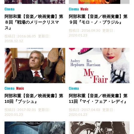
Cinema
Cinema
Music
阿部和重【音楽／映画覚書】第
阿部和重【音楽／映画覚書】第
８回『戦場のメリークリスマ
９回『モロ・ノ・ブラジル』
ス』
投稿日 : 2016.09.30
更新日 :
2020.01.23
投稿日 : 2016.08.05
更新日 :
2018.12.12
Cinema
Music
Cinema
阿部和重【音楽／映画覚書】第
阿部和重【音楽／映画覚書】第
10回『ブッシュ』
11回『マイ・フェア・レディ』
投稿日 : 2017.02.01
更新日 :
投稿日 : 2017.04.03
更新日 :
2020.01.23
2020.01.23