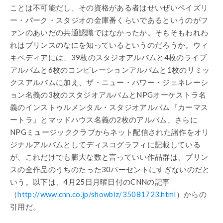
ことは不可能だし、その資格がある者はせいぜいペイズリ
ー・パーク・スタジオの金庫番くらいであるというのがフ
ァンのあいだの共通認識ではなかったか。そもそもわれわ
れはプリンスのなにを知っているというのだろうか。ウィ
キペディアには、39枚のスタジオアルバムと4枚のライブ
アルバムと6枚のコンピレーションアルバムと1枚のリミッ
クスアルバムに加え、ザ・ニュー・パワー・ジェネレーシ
ョン名義の3枚のスタジオアルバムとNPGオーケストラ名
義のインストゥルメンタル・スタジオアルバム『カーマス
ートラ』とマッドハウス名義の2枚のアルバム、さらに
NPGミュージッククラブからネット配信された諸作をオリ
ジナルアルバムとしてディスコグラフィに記載している
が、これだけでも膨大な数と言っていい作品群は、プリン
スの全作品のうちのたった30パーセントにすぎないのだと
いう。以下は、4月25日月曜日付のCNNの記事
（
http://www.cnn.co.jp/showbiz/35081723.html
）からの
引用だ。