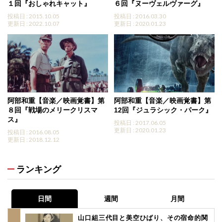
１回『おしゃれキャット』
６回『ヌーヴェルヴァーグ』
投稿日 : 2015.10.05
投稿日 : 2016.03.30
更新日 : 2022.10.07
更新日 : 2020.01.23
阿部和重【音楽／映画覚書】第
阿部和重【音楽／映画覚書】第
８回『戦場のメリークリスマ
12回『ジュラシック・パーク』
ス』
投稿日 : 2017.06.05
更新日 : 2020.01.23
投稿日 : 2016.08.05
更新日 : 2018.12.12
ランキング
日間
週間
月間
山口組三代目と美空ひばり、その宿命的関