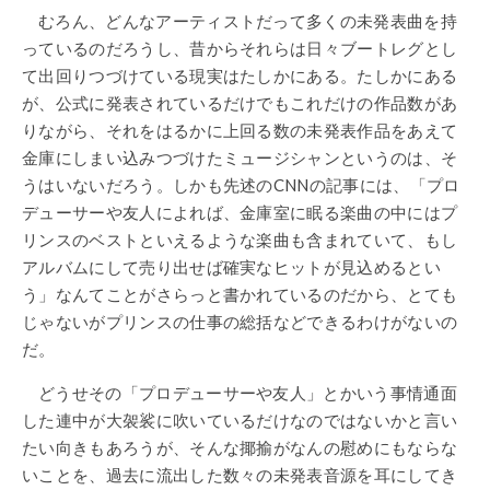
むろん、どんなアーティストだって多くの未発表曲を持
っているのだろうし、昔からそれらは日々ブートレグとし
て出回りつづけている現実はたしかにある。たしかにある
が、公式に発表されているだけでもこれだけの作品数があ
りながら、それをはるかに上回る数の未発表作品をあえて
金庫にしまい込みつづけたミュージシャンというのは、そ
うはいないだろう。しかも先述のCNNの記事には、「プロ
デューサーや友人によれば、金庫室に眠る楽曲の中にはプ
リンスのベストといえるような楽曲も含まれていて、もし
アルバムにして売り出せば確実なヒットが見込めるとい
う」なんてことがさらっと書かれているのだから、とても
じゃないがプリンスの仕事の総括などできるわけがないの
だ。
どうせその「プロデューサーや友人」とかいう事情通面
した連中が大袈裟に吹いているだけなのではないかと言い
たい向きもあろうが、そんな揶揄がなんの慰めにもならな
いことを、過去に流出した数々の未発表音源を耳にしてき