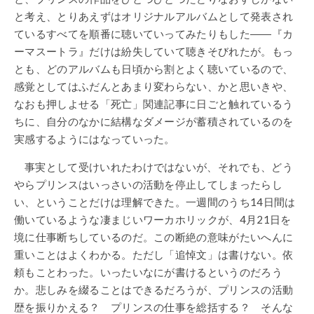
と考え、とりあえずはオリジナルアルバムとして発表され
ているすべてを順番に聴いていってみたりもした――『カ
ーマスートラ』だけは紛失していて聴きそびれたが。もっ
とも、どのアルバムも日頃から割とよく聴いているので、
感覚としてはふだんとあまり変わらない、かと思いきや、
なおも押しよせる「死亡」関連記事に日ごと触れているう
ちに、自分のなかに結構なダメージが蓄積されているのを
実感するようにはなっていった。
事実として受けいれたわけではないが、それでも、どう
やらプリンスはいっさいの活動を停止してしまったらし
い、ということだけは理解できた。一週間のうち14日間は
働いているような凄まじいワーカホリックが、4月21日を
境に仕事断ちしているのだ。この断絶の意味がたいへんに
重いことはよくわかる。ただし「追悼文」は書けない。依
頼もことわった。いったいなにが書けるというのだろう
か。悲しみを綴ることはできるだろうが、プリンスの活動
歴を振りかえる？ プリンスの仕事を総括する？ そんな