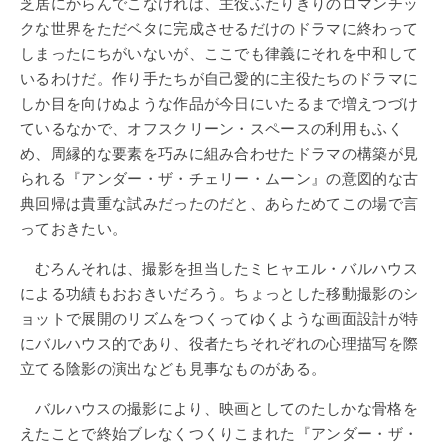
芝居にからんでこなければ、主役ふたりきりのロマンチッ
クな世界をただベタに完成させるだけのドラマに終わって
しまったにちがいないが、ここでも律義にそれを中和して
いるわけだ。作り手たちが自己愛的に主役たちのドラマに
しか目を向けぬような作品が今日にいたるまで増えつづけ
ているなかで、オフスクリーン・スペースの利用もふく
め、周縁的な要素を巧みに組み合わせたドラマの構築が見
られる『アンダー・ザ・チェリー・ムーン』の意図的な古
典回帰は貴重な試みだったのだと、あらためてこの場で言
っておきたい。
むろんそれは、撮影を担当したミヒャエル・バルハウス
による功績もおおきいだろう。ちょっとした移動撮影のシ
ョットで展開のリズムをつくってゆくような画面設計が特
にバルハウス的であり、役者たちそれぞれの心理描写を際
立てる陰影の演出なども見事なものがある。
バルハウスの撮影により、映画としてのたしかな骨格を
えたことで終始ブレなくつくりこまれた『アンダー・ザ・