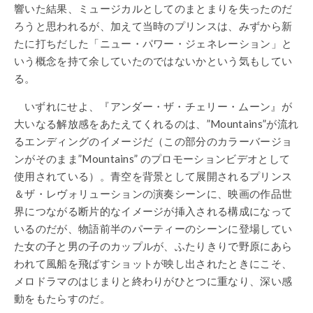
響いた結果、ミュージカルとしてのまとまりを失ったのだ
ろうと思われるが、加えて当時のプリンスは、みずから新
たに打ちだした「ニュー・パワー・ジェネレーション」と
いう概念を持て余していたのではないかという気もしてい
る。
いずれにせよ、『アンダー・ザ・チェリー・ムーン』が
大いなる解放感をあたえてくれるのは、”Mountains”が流れ
るエンディングのイメージだ（この部分のカラーバージョ
ンがそのまま”Mountains” のプロモーションビデオとして
使用されている）。青空を背景として展開されるプリンス
＆ザ・レヴォリューションの演奏シーンに、映画の作品世
界につながる断片的なイメージが挿入される構成になって
いるのだが、物語前半のパーティーのシーンに登場してい
た女の子と男の子のカップルが、ふたりきりで野原にあら
われて風船を飛ばすショットが映し出されたときにこそ、
メロドラマのはじまりと終わりがひとつに重なり、深い感
動をもたらすのだ。