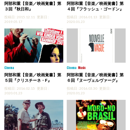
阿部和重【音楽／映画覚書】第
阿部和重【音楽／映画覚書】第
３回『秋日和』
４回『フラッシュ・ゴードン』
投稿日 : 2015.12.11
更新日 :
投稿日 : 2016.01.13
更新日 :
2019.05.17
2020.01.23
Cinema
Cinema
Music
阿部和重【音楽／映画覚書】第
阿部和重【音楽／映画覚書】第
５回『クリスチーネ・F』
６回『ヌーヴェルヴァーグ』
投稿日 : 2016.02.15
更新日 :
投稿日 : 2016.03.30
更新日 :
2020.01.23
2020.01.23