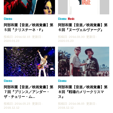
Cinema
Cinema
Music
阿部和重【音楽／映画覚書】第
阿部和重【音楽／映画覚書】第
５回『クリスチーネ・F』
６回『ヌーヴェルヴァーグ』
投稿日 : 2016.02.15
更新日 :
投稿日 : 2016.03.30
更新日 :
2020.01.23
2020.01.23
Cinema
Cinema
阿部和重【音楽／映画覚書】第
阿部和重【音楽／映画覚書】第
７回『プリンス／アンダー・
８回『戦場のメリークリスマ
ザ・チェリー・ム...
ス』
投稿日 : 2016.05.25
更新日 :
投稿日 : 2016.08.05
更新日 :
2018.12.12
2018.12.12