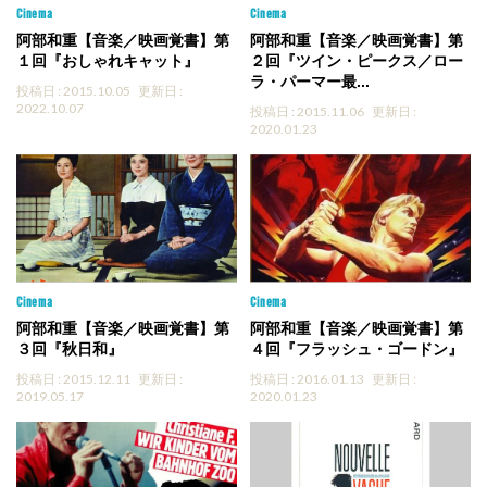
Cinema
Cinema
阿部和重【音楽／映画覚書】第
阿部和重【音楽／映画覚書】第
１回『おしゃれキャット』
２回『ツイン・ピークス／ロー
ラ・パーマー最...
投稿日 : 2015.10.05
更新日 :
2022.10.07
投稿日 : 2015.11.06
更新日 :
2020.01.23
Cinema
Cinema
阿部和重【音楽／映画覚書】第
阿部和重【音楽／映画覚書】第
３回『秋日和』
４回『フラッシュ・ゴードン』
投稿日 : 2015.12.11
更新日 :
投稿日 : 2016.01.13
更新日 :
2019.05.17
2020.01.23