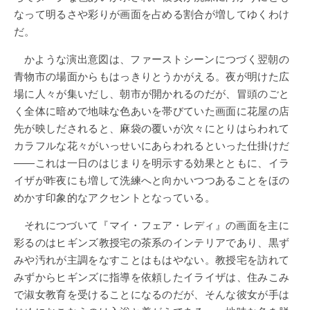
なって明るさや彩りが画面を占める割合が増してゆくわけ
だ。
かような演出意図は、ファーストシーンにつづく翌朝の
青物市の場面からもはっきりとうかがえる。夜が明けた広
場に人々が集いだし、朝市が開かれるのだが、冒頭のごと
く全体に暗めで地味な色あいを帯びていた画面に花屋の店
先が映しだされると、麻袋の覆いが次々にとりはらわれて
カラフルな花々がいっせいにあらわれるといった仕掛けだ
――これは一日のはじまりを明示する効果とともに、イラ
イザが昨夜にも増して洗練へと向かいつつあることをほの
めかす印象的なアクセントとなっている。
それにつづいて『マイ・フェア・レディ』の画面を主に
彩るのはヒギンズ教授宅の茶系のインテリアであり、黒ず
みや汚れが主調をなすことはもはやない。教授宅を訪れて
みずからヒギンズに指導を依頼したイライザは、住みこみ
で淑女教育を受けることになるのだが、そんな彼女が手は