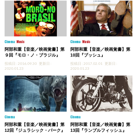
Cinema
Music
Cinema
Music
阿部和重【音楽／映画覚書】第
阿部和重【音楽／映画覚書】第
９回『モロ・ノ・ブラジル』
10回『ブッシュ』
投稿日 : 2016.09.30
更新日 :
投稿日 : 2017.02.01
更新日 :
2020.01.23
2020.01.23
Cinema
Cinema
阿部和重【音楽／映画覚書】第
阿部和重【音楽／映画覚書】第
12回『ジュラシック・パーク』
13回『ランブルフィッシュ』