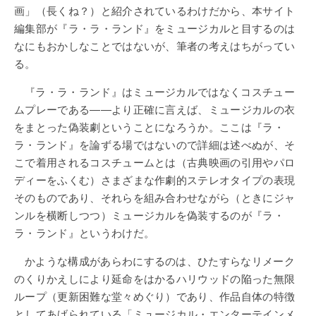
画」（長くね？）と紹介されているわけだから、本サイト
編集部が『ラ・ラ・ランド』をミュージカルと目するのは
なにもおかしなことではないが、筆者の考えはちがってい
る。
『ラ・ラ・ランド』はミュージカルではなくコスチュー
ムプレーである――より正確に言えば、ミュージカルの衣
をまとった偽装劇ということになろうか。ここは『ラ・
ラ・ランド』を論ずる場ではないので詳細は述べぬが、そ
こで着用されるコスチュームとは（古典映画の引用やパロ
ディーをふくむ）さまざまな作劇的ステレオタイプの表現
そのものであり、それらを組み合わせながら（ときにジャ
ンルを横断しつつ）ミュージカルを偽装するのが『ラ・
ラ・ランド』というわけだ。
かような構成があらわにするのは、ひたすらなリメーク
のくりかえしにより延命をはかるハリウッドの陥った無限
ループ（更新困難な堂々めぐり）であり、作品自体の特徴
としてあげられている「ミュージカル・エンターテインメ