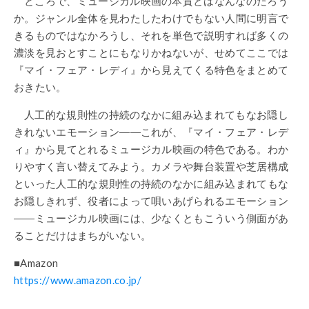
ところで、ミュージカル映画の本質とはなんなのだろう
か。ジャンル全体を見わたしたわけでもない人間に明言で
きるものではなかろうし、それを単色で説明すれば多くの
濃淡を見おとすことにもなりかねないが、せめてここでは
『マイ・フェア・レディ』から見えてくる特色をまとめて
おきたい。
人工的な規則性の持続のなかに組み込まれてもなお隠し
きれないエモーション――これが、『マイ・フェア・レデ
ィ』から見てとれるミュージカル映画の特色である。わか
りやすく言い替えてみよう。カメラや舞台装置や芝居構成
といった人工的な規則性の持続のなかに組み込まれてもな
お隠しきれず、役者によって唄いあげられるエモーション
――ミュージカル映画には、少なくともこういう側面があ
ることだけはまちがいない。
■Amazon
https://www.amazon.co.jp/