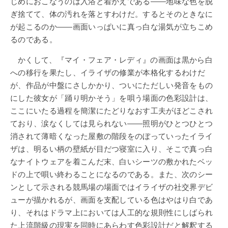
じめにおこなうのは入浴と着がえである――地味な色を脱
ぎ捨てて、体の汚れを落とすわけだ。するとそのときなに
が起こるのか――画面いっぱいに真っ白な湯気が立ちこめ
るのである。
かくして、『マイ・フェア・レディ』の画面は黒から白
への移行を果たし、イライザの修業が本格化するわけだ
が、作品が中盤にさしかかり、ついにただしい発音をもの
にした彼女が「踊り明かそう」を唄う場面の色彩設計は、
ここにいたる過程を簡潔にたどりなおす工夫がほどこされ
ており、涙なくしては見られない――照明がひとつひとつ
消されて薄暗くなった屋敷の階段をのぼっていったイライ
ザは、明るい柄の壁紙が目だつ寝室に入り、そこで真っ白
なナイトウェアを着こんだ末、白いシーツの敷かれたベッ
ドの上で唄い終わることになるのである。また、次のシー
ンとして示される競馬場の場面ではイライザの社交界デビ
ューが描かれるが、画面を支配している色はやはり白であ
り、それはドラマ上においては人工的な規則性にしばられ
た上流階級の現実を同時にあらわす色彩設計だと解釈する