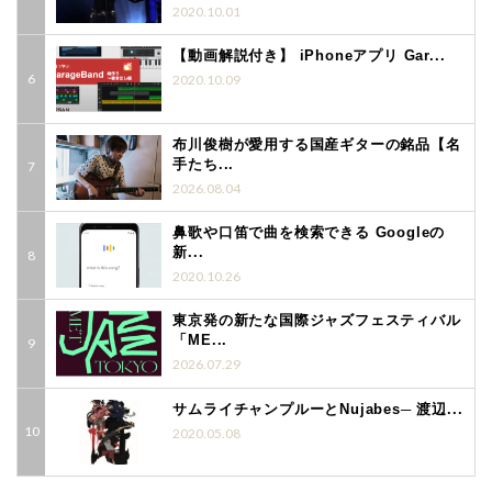
2020.10.01
【動画解説付き】 iPhoneアプリ Gar...
2020.10.09
布川俊樹が愛用する国産ギターの銘品【名
手たち...
2026.08.04
鼻歌や口笛で曲を検索できる Googleの
新...
2020.10.26
東京発の新たな国際ジャズフェスティバル
「ME...
2026.07.29
サムライチャンプルーとNujabes─ 渡辺...
2020.05.08