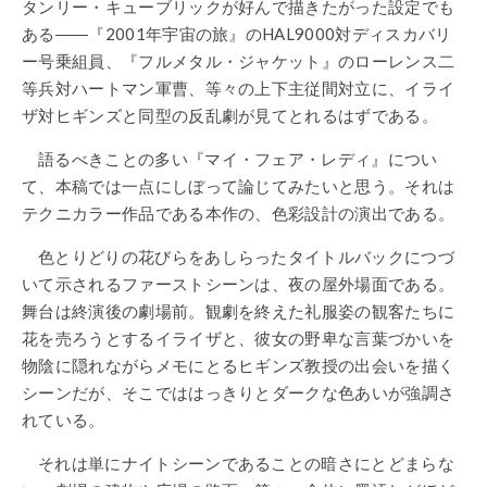
タンリー・キューブリックが好んで描きたがった設定でも
ある――『2001年宇宙の旅』のHAL9000対ディスカバリ
ー号乗組員、『フルメタル・ジャケット』のローレンス二
等兵対ハートマン軍曹、等々の上下主従間対立に、イライ
ザ対ヒギンズと同型の反乱劇が見てとれるはずである。
語るべきことの多い『マイ・フェア・レディ』につい
て、本稿では一点にしぼって論じてみたいと思う。それは
テクニカラー作品である本作の、色彩設計の演出である。
色とりどりの花びらをあしらったタイトルバックにつづ
いて示されるファーストシーンは、夜の屋外場面である。
舞台は終演後の劇場前。観劇を終えた礼服姿の観客たちに
花を売ろうとするイライザと、彼女の野卑な言葉づかいを
物陰に隠れながらメモにとるヒギンズ教授の出会いを描く
シーンだが、そこでははっきりとダークな色あいが強調さ
れている。
それは単にナイトシーンであることの暗さにとどまらな