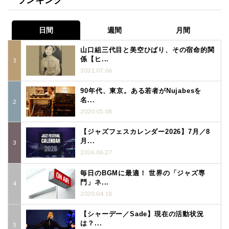
日間
週間
月間
山口組三代目と美空ひばり、その宿命的関
係【ヒ...
2021.07.06
90年代、東京。ある若者がNujabesを
名...
2020.05.08
【ジャズフェスカレンダー2026】7月／8
月...
2026.06.27
毎日のBGMに最適！ 世界の「ジャズ専
門」ネ...
2020.04.18
【シャーデー／Sade】現在の活動状況
は？...