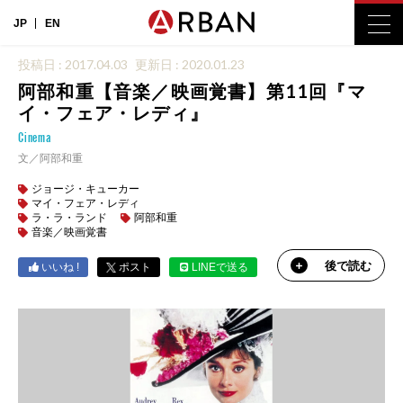
JP
EN
投稿日 : 2017.04.03
更新日 : 2020.01.23
阿部和重【音楽／映画覚書】第11回『マ
イ・フェア・レディ』
Cinema
文／阿部和重
ジョージ・キューカー
マイ・フェア・レディ
ラ・ラ・ランド
阿部和重
音楽／映画覚書
後で読む
いいね !
ポスト
LINEで送る