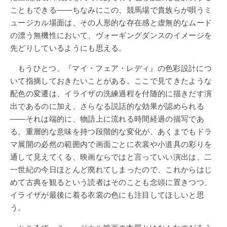
こともできる――ちなみにこの、競馬場で貴族らが唄うミ
ュージカル場面は、その人形的な存在感と虚無的なムード
の漂う無機性において、ヴォーギングダンスのイメージを
先どりしているようにも思える。
もうひとつ、『マイ・フェア・レディ』の色彩設計につ
いて指摘しておきたいことがある。ここで見てきたような
配色の変遷は、イライザの洗練過程を付随的に描きだす演
出であるのに加え、さらなる説話的な効果が認められる
――それは端的に、物語上に流れる時間経過の描写であ
る。重層的な意味を持つ段階的な変化が、あくまでもドラ
マ展開の必然の範囲内で画面ごとに衣裳や小道具の彩りを
通して見えてくる、映画ならではと言っていい演出は、二
一世紀の今日ほとんど廃れてしまったので、これからはじ
めて古典を観るという読者はそのことも念頭に置きつつ、
イライザが最後に着る衣裳の色にも注目してほしいと思
う。