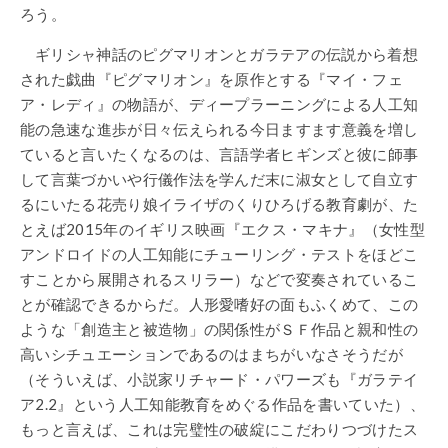
ろう。
ギリシャ神話のピグマリオンとガラテアの伝説から着想
された戯曲『ピグマリオン』を原作とする『マイ・フェ
ア・レディ』の物語が、ディープラーニングによる人工知
能の急速な進歩が日々伝えられる今日ますます意義を増し
ていると言いたくなるのは、言語学者ヒギンズと彼に師事
して言葉づかいや行儀作法を学んだ末に淑女として自立す
るにいたる花売り娘イライザのくりひろげる教育劇が、た
とえば2015年のイギリス映画『エクス・マキナ』（女性型
アンドロイドの人工知能にチューリング・テストをほどこ
すことから展開されるスリラー）などで変奏されているこ
とが確認できるからだ。人形愛嗜好の面もふくめて、この
ような「創造主と被造物」の関係性がＳＦ作品と親和性の
高いシチュエーションであるのはまちがいなさそうだが
（そういえば、小説家リチャード・パワーズも『ガラテイ
ア2.2』という人工知能教育をめぐる作品を書いていた）、
もっと言えば、これは完璧性の破綻にこだわりつづけたス