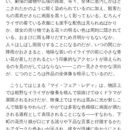
い。劇場の建物や広場の路面、等々、全体に墨汚しがほど
こされたかのように暗く染められているのに加え、観客た
ちの黒衣がさらに画面を黒々しく彩ってもいる。むろんイ
ライザの着ている衣服にも派手な配色は見られぬばかり
か、彼女の売り物である花々の明るい色は周到に隠されて
いる。おまけに雨も降りだすため月明かりもないなか、
人々はしばし雨宿りすることになるのだが、いつの間にか
降雨がおさまると、地味な装いのイライザの前に小さな青
い花が差しだされるという印象的なアクセントが添えられ
るのを見のがしてはならない――この一見ささやかな演出
が、じつのところは作品の全体像を暗示しているのだ。
こうしてはじまる『マイ・フェア・レディ』は、物語上
では粗野なイライザが修養を積んで垢抜けてゆくドラマが
展開されるわけだが、映像上ではそれは黒みに光が射しこ
んで陰影をやわらげ、やがては多彩な色模様に画面が満た
される過程として表現されることになる――すなわち、下
町の花売り娘が口にする訛りや下品な言葉と付随するかた
ちでダークな色あいが示され、彼女が洗練に向かうにとも