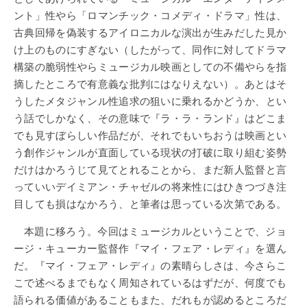
ント」性やら「ロマンチック・コメディ・ドラマ」性は、
古典回帰を偽装するアイロニカルな演出が生みだした見か
け上のものにすぎない（したがって、同作に対してドラマ
構築の脆弱性やらミュージカル映画としての不備やらを指
摘したところで有意義な批判にはなりえない）。あとはそ
うしたメタジャンル性追求の狙いに乗れるかどうか、とい
う話でしかなく、その意味で『ラ・ラ・ランド』はどこま
でも見すぼらしい作品だが、それでもいちおうは映画とい
う創作ジャンルが直面している現状の打破に取り組む姿勢
だけはかろうじて見てとれることから、まだ新人監督と言
っていいデイミアン・チャゼルの将来性にはひきつづき注
目しても損はなかろう、と筆者は思っている次第である。
本題に移ろう。今回はミュージカルということで、ジョ
ージ・キューカー監督作『マイ・フェア・レディ』を選ん
だ。『マイ・フェア・レディ』の素晴らしさは、今さらこ
こで述べるまでもなく周知されているはずだが、何度でも
語られる価値があることもまた、だれもが認めるところだ