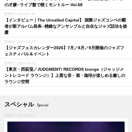
の才媛─ライブ盤で聴くモントルー Vol.68
投稿日 : 2026.07.16
【インタビュー｜The Uncalled Capital】 国際ジャズコンペの覇
者が新アルバム発表─精緻なアンサンブルと自在なジャズ話法を披
露
投稿日 : 2026.06.27
【ジャズフェスカレンダー2026】7月／8月／9月開催のジャズフ
ェスティバル＆イベント
投稿日 : 2026.06.26
【東京・西荻窪／JUDGMENT! RECORDS lounge（ジャッジメ
ントレコード ラウンジ）】上質な音・酒・珈琲が楽しめる癒しの
ラウンジ空間
スペシャル
Special
投稿日 : 2026.06.27