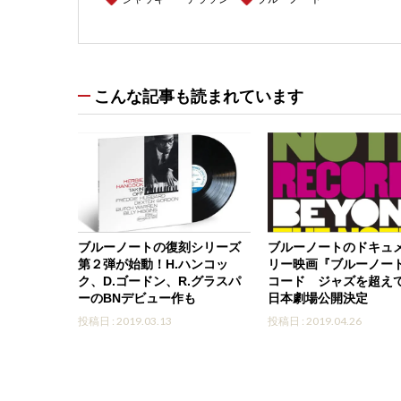
こんな記事も読まれています
ブルーノートの復刻シリーズ
ブルーノートのドキュ
第２弾が始動！H.ハンコッ
リー映画『ブルーノー
ク、D.ゴードン、R.グラスパ
コード ジャズを超え
ーのBNデビュー作も
日本劇場公開決定
投稿日 : 2019.03.13
投稿日 : 2019.04.26