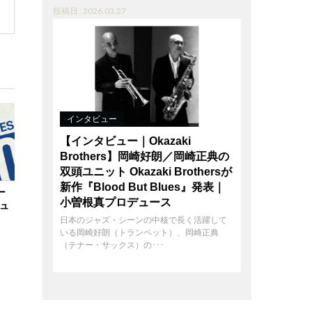
投稿日 : 2026.03.27
インタビュー
【インタビュー｜Okazaki
Brothers】岡崎好朗／岡崎正典の
双頭ユニット Okazaki Brothersが
新作『Blood But Blues』発表｜
ー
小曽根真プロデュース
ニュ
日本のジャズ・シーンの中核で長く活躍して
いる岡崎好朗（トランペット）、岡崎正典
（テナー・サックス）の･･･