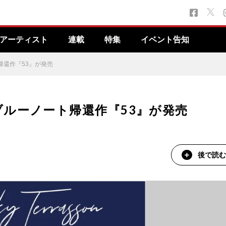
アーティスト
連載
特集
イベント告知
帰還作『53』が発売
ルーノート帰還作『53』が発売
後で読む