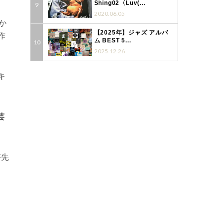
Shing02〈Luv(...
2020.06.05
か
【2025年】ジャズ アルバ
作
ム BEST 5...
2025.12.26
キ
芸
が先