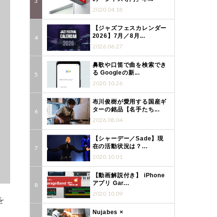
2020.04.18
【ジャズフェスカレンダー
2026】7月／8月...
2026.06.27
鼻歌や口笛で曲を検索でき
る Googleの新...
2020.10.26
布川俊樹が愛用する国産ギ
ターの銘品【名手たち...
2026.08.04
【シャーデー／Sade】現
在の活動状況は？...
2020.10.01
【動画解説付き】 iPhone
アプリ Gar...
2020.10.09
を
Nujabes ×