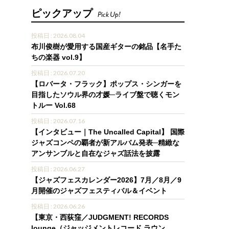
ピックアップ
Pick Up!
投稿日 : 2026.08.04
布川俊樹が愛用する国産ギターの銘品【名手た
ちの楽器 vol.9】
投稿日 : 2026.07.20
【ロバータ・フラック】ポップス・シンガーを
目指したソウル界の才媛─ライブ盤で聴くモン
トルー Vol.68
投稿日 : 2026.07.16
【インタビュー｜The Uncalled Capital】 国際
ジャズコンペの覇者が新アルバム発表─精緻な
アンサンブルと自在なジャズ話法を披露
投稿日 : 2026.06.27
【ジャズフェスカレンダー2026】7月／8月／9
月開催のジャズフェスティバル＆イベント
投稿日 : 2026.06.26
【東京・西荻窪／JUDGMENT! RECORDS
lounge（ジャッジメントレコード ラウン