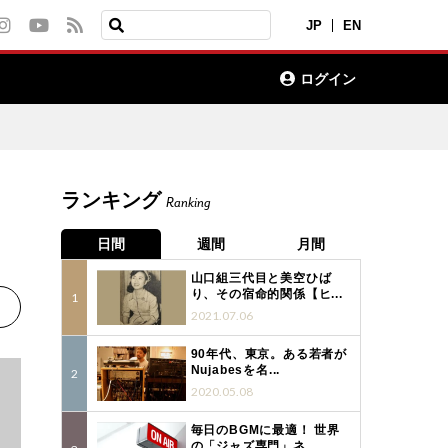
JP
EN
ログイン
ランキング
Ranking
日間
週間
月間
山口組三代目と美空ひば
り、その宿命的関係【ヒ...
2021.07.06
90年代、東京。ある若者が
Nujabesを名...
2020.05.08
毎日のBGMに最適！ 世界
の「ジャズ専門」ネ...