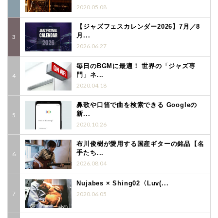
2020.05.08
【ジャズフェスカレンダー2026】7月／8
月...
2026.06.27
毎日のBGMに最適！ 世界の「ジャズ専
門」ネ...
2020.04.18
鼻歌や口笛で曲を検索できる Googleの
新...
2020.10.26
布川俊樹が愛用する国産ギターの銘品【名
手たち...
2026.08.04
Nujabes × Shing02〈Luv(...
2020.06.05