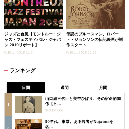
ジャズと台風【モントルー・ジ
伝説のブルースマン、ロバー
ャズ・フェスティバル・ジャパ
ト・ジョンソンの伝記映画が制
ン 2019リポート】
作スタート
投稿日 : 2019.11.14
投稿日 : 2019.11.11
ランキング
日間
週間
月間
山口組三代目と美空ひばり、その宿命的関
係【ヒ...
2021.07.06
90年代、東京。ある若者がNujabesを
名...