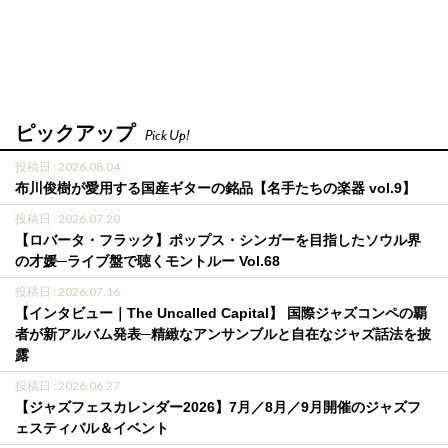
ピックアップ
Pick Up!
投稿日 : 2026.08.04
布川俊樹が愛用する国産ギターの銘品【名手たちの楽器 vol.9】
投稿日 : 2026.07.20
【ロバータ・フラック】ポップス・シンガーを目指したソウル界
の才媛─ライブ盤で聴くモントルー Vol.68
投稿日 : 2026.07.16
【インタビュー｜The Uncalled Capital】 国際ジャズコンペの覇
者が新アルバム発表─精緻なアンサンブルと自在なジャズ話法を披
露
投稿日 : 2026.06.27
【ジャズフェスカレンダー2026】7月／8月／9月開催のジャズフ
ェスティバル＆イベント