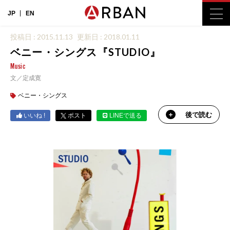
JP
EN
投稿日 : 2015.11.13
更新日 : 2018.01.11
ベニー・シングス『STUDIO』
Music
文／定成寛
ベニー・シングス
後で読む
いいね !
ポスト
LINEで送る