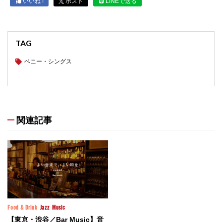
いいね !
ポスト
LINEで送る
TAG
ベニー・シングス
関連記事
Food & Drink
Jazz
Music
【東京・渋谷／Bar Music】音