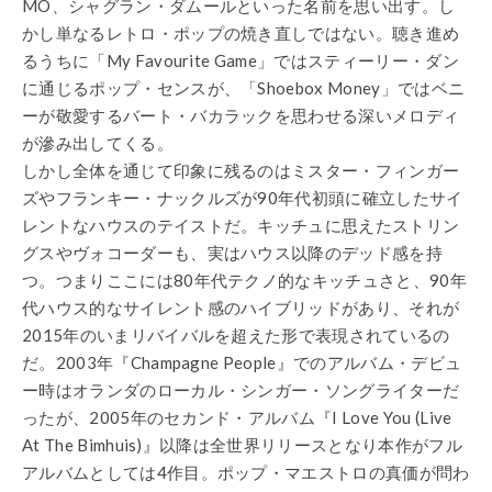
MO、シャグラン・ダムールといった名前を思い出す。し
かし単なるレトロ・ポップの焼き直しではない。聴き進め
るうちに「My Favourite Game」ではスティーリー・ダン
に通じるポップ・センスが、「Shoebox Money」ではベニ
ーが敬愛するバート・バカラックを思わせる深いメロディ
が滲み出してくる。
しかし全体を通じて印象に残るのはミスター・フィンガー
ズやフランキー・ナックルズが90年代初頭に確立したサイ
レントなハウスのテイストだ。キッチュに思えたストリン
グスやヴォコーダーも、実はハウス以降のデッド感を持
つ。つまりここには80年代テクノ的なキッチュさと、90年
代ハウス的なサイレント感のハイブリッドがあり、それが
2015年のいまリバイバルを超えた形で表現されているの
だ。2003年『Champagne People』でのアルバム・デビュ
ー時はオランダのローカル・シンガー・ソングライターだ
ったが、2005年のセカンド・アルバム『I Love You (Live
At The Bimhuis)』以降は全世界リリースとなり本作がフル
アルバムとしては4作目。ポップ・マエストロの真価が問わ