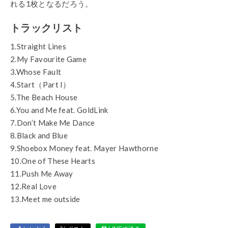
れる1枚となるだろう。
トラックリスト
1.Straight Lines
2.My Favourite Game
3.Whose Fault
4.Start（Part I）
5.The Beach House
6.You and Me feat. GoldLink
7.Don’t Make Me Dance
8.Black and Blue
9.Shoebox Money feat. Mayer Hawthorne
10.One of These Hearts
11.Push Me Away
12.Real Love
13.Meet me outside