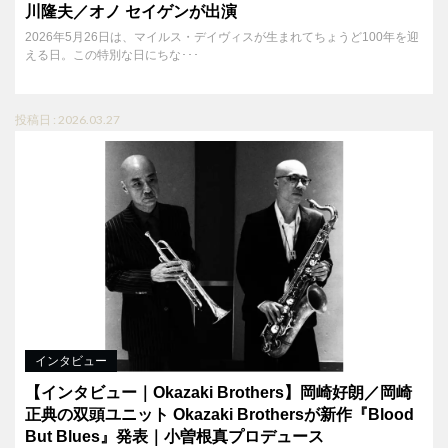
川隆夫／オノ セイゲンが出演
2026年5月26日は、マイルス・デイヴィスが生まれてちょうど100年を迎
える日。この特別な日にちな･･･
投稿日 : 2026.03.27
インタビュー
【インタビュー｜Okazaki Brothers】岡崎好朗／岡崎
正典の双頭ユニット Okazaki Brothersが新作『Blood
But Blues』発表｜小曽根真プロデュース