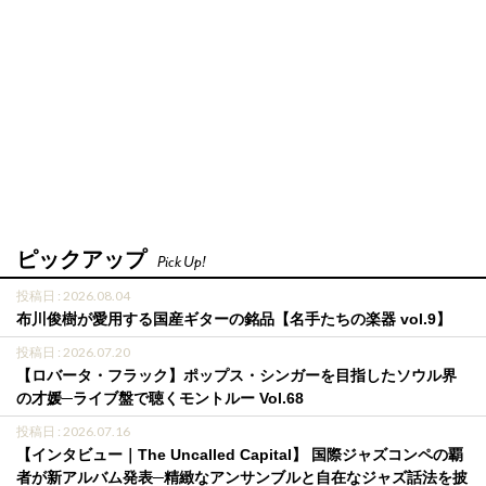
ピックアップ
Pick Up!
投稿日 : 2026.08.04
布川俊樹が愛用する国産ギターの銘品【名手たちの楽器 vol.9】
投稿日 : 2026.07.20
【ロバータ・フラック】ポップス・シンガーを目指したソウル界
の才媛─ライブ盤で聴くモントルー Vol.68
投稿日 : 2026.07.16
【インタビュー｜The Uncalled Capital】 国際ジャズコンペの覇
者が新アルバム発表─精緻なアンサンブルと自在なジャズ話法を披