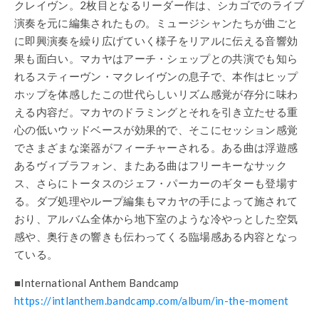
クレイヴン。2枚目となるリーダー作は、シカゴでのライブ
演奏を元に編集されたもの。ミュージシャンたちが曲ごと
に即興演奏を繰り広げていく様子をリアルに伝える音響効
果も面白い。マカヤはアーチ・シェップとの共演でも知ら
れるスティーヴン・マクレイヴンの息子で、本作はヒップ
ホップを体感したこの世代らしいリズム感覚が存分に味わ
える内容だ。マカヤのドラミングとそれを引き立たせる重
心の低いウッドベースが効果的で、そこにセッション感覚
でさまざまな楽器がフィーチャーされる。ある曲は浮遊感
あるヴィブラフォン、またある曲はフリーキーなサック
ス、さらにトータスのジェフ・パーカーのギターも登場す
る。ダブ処理やループ編集もマカヤの手によって施されて
おり、アルバム全体から地下室のような冷やっとした空気
感や、奥行きの響きも伝わってくる臨場感ある内容となっ
ている。
■International Anthem Bandcamp
https://intlanthem.bandcamp.com/album/in-the-moment