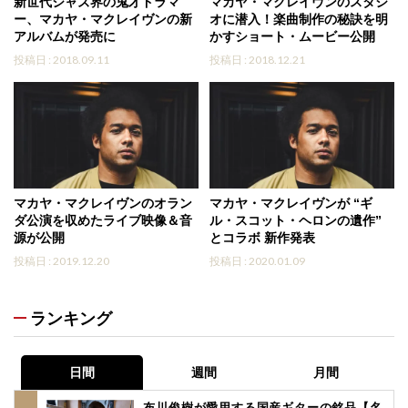
新世代ジャズ界の鬼才ドラマ
マカヤ・マクレイヴンのスタジ
ー、マカヤ・マクレイヴンの新
オに潜入！楽曲制作の秘訣を明
アルバムが発売に
かすショート・ムービー公開
投稿日 : 2018.09.11
投稿日 : 2018.12.21
マカヤ・マクレイヴンのオラン
マカヤ・マクレイヴンが “ギ
ダ公演を収めたライブ映像＆音
ル・スコット・ヘロンの遺作”
源が公開
とコラボ 新作発表
投稿日 : 2019.12.20
投稿日 : 2020.01.09
ランキング
日間
週間
月間
布川俊樹が愛用する国産ギターの銘品【名