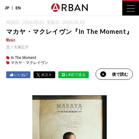
JP
EN
投稿日 : 2016.03.25
更新日 : 2018.01.10
マカヤ・マクレイヴン『In The Moment』
Music
文／大塚広子
In The Moment
マカヤ・マクレイヴン
後で読む
いいね !
ポスト
LINEで送る