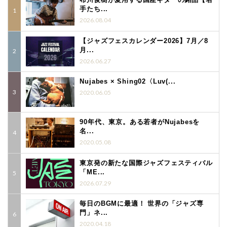
手たち...
2026.08.04
【ジャズフェスカレンダー2026】7月／8
月...
2026.06.27
Nujabes × Shing02〈Luv(...
2020.06.05
90年代、東京。ある若者がNujabesを
名...
2020.05.08
東京発の新たな国際ジャズフェスティバル
「ME...
2026.07.29
毎日のBGMに最適！ 世界の「ジャズ専
門」ネ...
2020.04.18