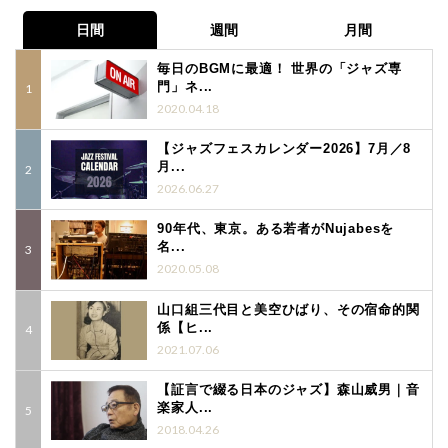
日間
週間
月間
毎日のBGMに最適！ 世界の「ジャズ専
門」ネ...
2020.04.18
【ジャズフェスカレンダー2026】7月／8
月...
2026.06.27
90年代、東京。ある若者がNujabesを
名...
2020.05.08
山口組三代目と美空ひばり、その宿命的関
係【ヒ...
2021.07.06
【証言で綴る日本のジャズ】森山威男｜音
楽家人...
2018.04.26