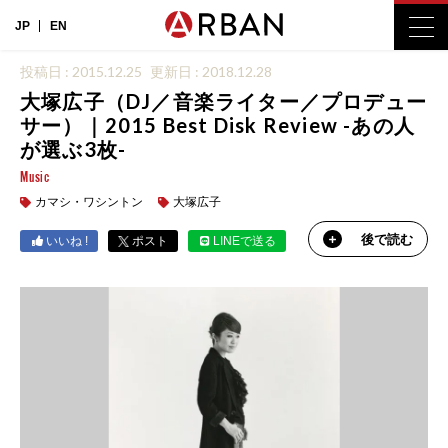
JP
EN
投稿日 : 2015.12.25
更新日 : 2018.12.28
大塚広子（DJ／音楽ライター／プロデュー
サー）｜2015 Best Disk Review -あの人
が選ぶ3枚-
Music
カマシ・ワシントン
大塚広子
後で読む
いいね !
ポスト
LINEで送る