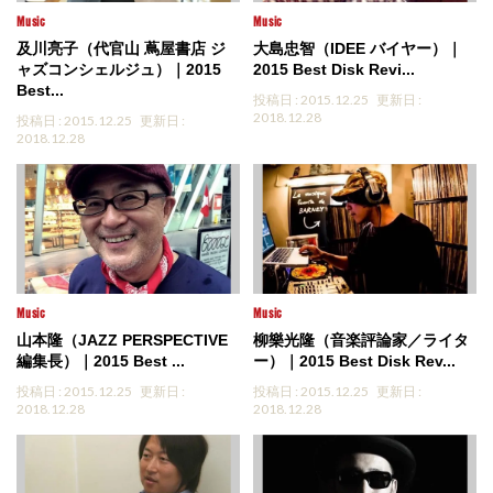
Music
Music
及川亮子（代官山 蔦屋書店 ジ
大島忠智（IDEE バイヤー）｜
ャズコンシェルジュ）｜2015
2015 Best Disk Revi...
Best...
投稿日 : 2015.12.25
更新日 :
2018.12.28
投稿日 : 2015.12.25
更新日 :
2018.12.28
Music
Music
山本隆（JAZZ PERSPECTIVE
柳樂光隆（音楽評論家／ライタ
編集長）｜2015 Best ...
ー）｜2015 Best Disk Rev...
投稿日 : 2015.12.25
更新日 :
投稿日 : 2015.12.25
更新日 :
2018.12.28
2018.12.28