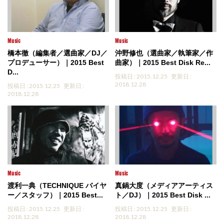
Music
Music
橋本徹（編集者／選曲家／DJ／
沖野修也（選曲家／執筆家／作
プロデューサー）｜2015 Best
曲家）｜2015 Best Disk Re...
D...
投稿日 : 2015.12.25
更新日 :
2018.12.28
投稿日 : 2015.12.25
更新日 :
2018.12.28
Music
Music
渡利一典（TECHNIQUE バイヤ
真鍋大度（メディアアーティス
ー／スタッフ）｜2015 Best...
ト／DJ）｜2015 Best Disk ...
投稿日 : 2015.12.25
更新日 :
投稿日 : 2015.12.25
更新日 :
2018.12.28
2018.12.28