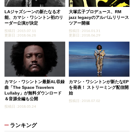
LAジャズシーンの新たなる才
大塚広子プロデュース、RM
能、カマシ・ワシントン初のリ
jazz legacyのアルバムリリース
ーダー公演が決定
ツアー開催
投稿日 : 2015.07.11
投稿日 : 2016.01.31
更新日 : 2018.06.28
更新日 : 2018.06.29
カマシ・ワシントン最新AL収録
カマシ・ワシントンが新たなEP
曲「The Space Travelers
を発表！ ストリーミング配信開
Lullaby」が無料ダウンロード
始
＆音源全編も公開
投稿日 : 2018.07.02
投稿日 : 2018.05.24
ランキング