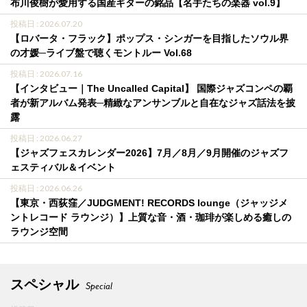
布川俊樹が愛用する国産ギターの銘品【名手たちの楽器 vol.9】
投稿日 : 2026.07.20
【ロバータ・フラック】ポップス・シンガーを目指したソウル界
の才媛─ライブ盤で聴くモントルー Vol.68
投稿日 : 2026.07.16
【インタビュー｜The Uncalled Capital】 国際ジャズコンペの覇
者が新アルバム発表─精緻なアンサンブルと自在なジャズ話法を披
露
投稿日 : 2026.06.27
【ジャズフェスカレンダー2026】7月／8月／9月開催のジャズフ
ェスティバル＆イベント
投稿日 : 2026.06.26
【東京・西荻窪／JUDGMENT! RECORDS lounge（ジャッジメ
ントレコード ラウンジ）】上質な音・酒・珈琲が楽しめる癒しの
ラウンジ空間
スペシャル
Special