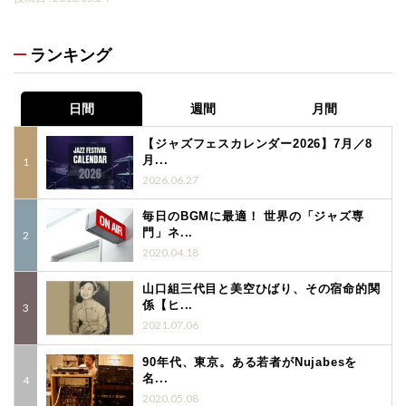
ランキング
日間
週間
月間
【ジャズフェスカレンダー2026】7月／8
月...
2026.06.27
毎日のBGMに最適！ 世界の「ジャズ専
門」ネ...
2020.04.18
山口組三代目と美空ひばり、その宿命的関
係【ヒ...
2021.07.06
90年代、東京。ある若者がNujabesを
名...
2020.05.08