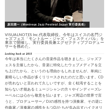
原田潤一（Montreux Jazz Festival Japan 実行委員長）
VISUALNOTES Inc.代表取締役。今年はスイスの名門ジ
ャズフェス「モントルー・ジャズ・フェスティバル」を
東京で開催し、実行委員長兼エグゼクティブプロデュー
サーを務めた。
今年は本当にたくさんの音楽作品を聴きました。ジャズフ
ェスを主催したから、音楽に特化したウェブメディアを立
ち上げたから、というのも理由かもしれませんが、単純に
素晴らしい作品が多くリリースされたのだと思います。CD
が売れないと言われて久しいですが、全く枯渇することを
知らない才能あるミュージシャンの方々やインディーズレ
ーベルには心から敬意を払います。ジャズ周辺の世界で言
うと、プロデューサー／DJの感性を持つ演奏家、その逆に
作曲家／演奏家の感性をもつDJたちが生み出すハイクオリ