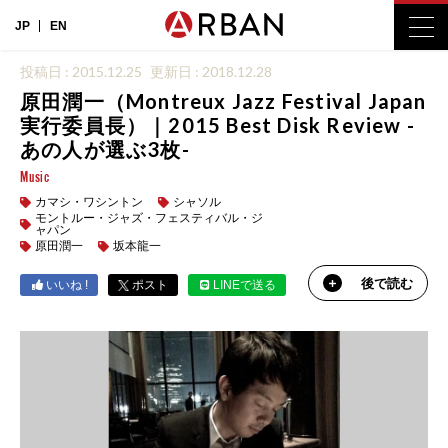
JP
EN
投稿日 : 2015.12.25
更新日 : 2018.12.28
原田潤一（Montreux Jazz Festival Japan
実行委員長）｜2015 Best Disk Review -
あの人が選ぶ3枚-
Music
カマシ・ワシントン
シャソル
モントルー・ジャズ・フェスティバル・ジ
ャパン
原田潤一
坂本龍一
後で読む
いいね !
ポスト
LINEで送る