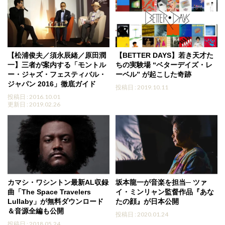
【松浦俊夫／須永辰緒／原田潤
【BETTER DAYS】若き天才た
一】三者が案内する「モントル
ちの実験場 “ベターデイズ・レ
ー・ジャズ・フェスティバル・
ーベル” が起こした奇跡
ジャパン 2016」徹底ガイド
投稿日 : 2019.10.11
投稿日 : 2016.10.01
更新日 : 2019.02.26
カマシ・ワシントン最新AL収録
坂本龍一が音楽を担当─ ツァ
曲「The Space Travelers
イ・ミンリャン監督作品『あな
Lullaby」が無料ダウンロード
たの顔』が日本公開
＆音源全編も公開
投稿日 : 2020.01.24
投稿日 : 2018.05.24