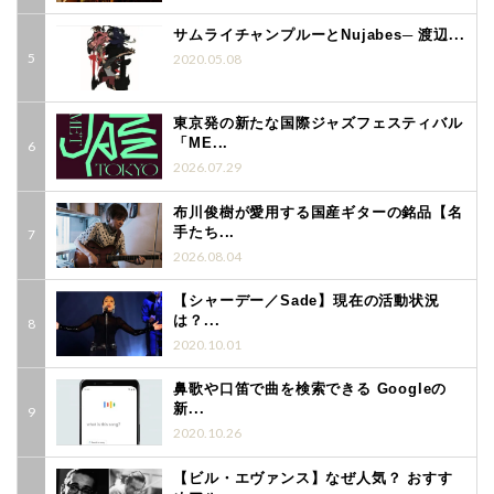
サムライチャンプルーとNujabes─ 渡辺...
2020.05.08
東京発の新たな国際ジャズフェスティバル
「ME...
2026.07.29
布川俊樹が愛用する国産ギターの銘品【名
手たち...
2026.08.04
【シャーデー／Sade】現在の活動状況
は？...
2020.10.01
鼻歌や口笛で曲を検索できる Googleの
新...
2020.10.26
【ビル・エヴァンス】なぜ人気？ おすす