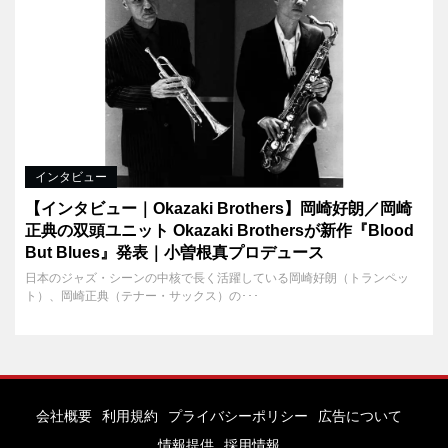
インタビュー
【インタビュー｜Okazaki Brothers】岡崎好朗／岡崎
正典の双頭ユニット Okazaki Brothersが新作『Blood
But Blues』発表｜小曽根真プロデュース
日本のジャズ・シーンの中核で長く活躍している岡崎好朗（トランペッ
ト）、岡崎正典（テナー・サックス）の･･･
会社概要
利用規約
プライバシーポリシー
広告について
情報提供
採用情報