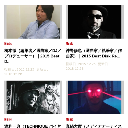
Music
Music
橋本徹（編集者／選曲家／DJ／
沖野修也（選曲家／執筆家／作
プロデューサー）｜2015 Best
曲家）｜2015 Best Disk Re...
D...
投稿日 : 2015.12.25
更新日 :
2018.12.28
投稿日 : 2015.12.25
更新日 :
2018.12.28
Music
Music
渡利一典（TECHNIQUE バイヤ
真鍋大度（メディアアーティス