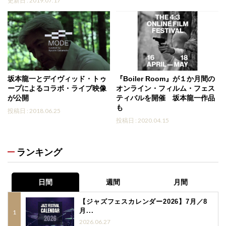
更新日 : 2019.07.17
坂本龍一とデイヴィッド・トゥ
『Boiler Room』が１か月間の
ープによるコラボ・ライブ映像
オンライン・フィルム・フェス
が公開
ティバルを開催 坂本龍一作品
も
投稿日 : 2018.06.25
投稿日 : 2020.04.15
ランキング
日間
週間
月間
【ジャズフェスカレンダー2026】7月／8
月...
2026.06.27