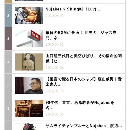
Nujabes × Shing02〈Luv(...
2020.06.05
毎日のBGMに最適！ 世界の「ジャズ専
門」ネ...
2020.04.18
山口組三代目と美空ひばり、その宿命的関
係【ヒ...
2021.07.06
【証言で綴る日本のジャズ】森山威男｜音
楽家人...
2018.04.26
90年代、東京。ある若者がNujabesを
名...
2020.05.08
サムライチャンプルーとNujabes─ 渡辺...