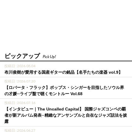
ピックアップ
Pick Up!
投稿日 : 2026.08.04
布川俊樹が愛用する国産ギターの銘品【名手たちの楽器 vol.9】
投稿日 : 2026.07.20
【ロバータ・フラック】ポップス・シンガーを目指したソウル界
の才媛─ライブ盤で聴くモントルー Vol.68
投稿日 : 2026.07.16
【インタビュー｜The Uncalled Capital】 国際ジャズコンペの覇
者が新アルバム発表─精緻なアンサンブルと自在なジャズ話法を披
露
投稿日 : 2026.06.27