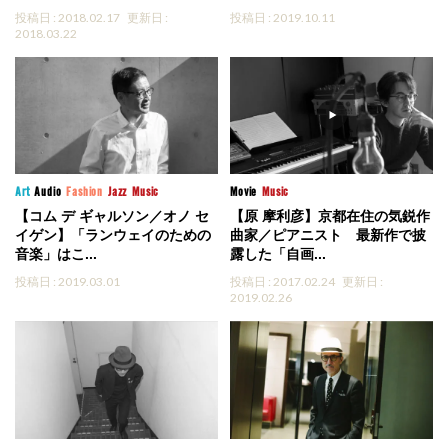
投稿日 : 2018.02.17
更新日 :
投稿日 : 2019.10.11
2018.03.22
Art
Audio
Fashion
Jazz
Music
Movie
Music
【コム デ ギャルソン／オノ セ
【原 摩利彦】京都在住の気鋭作
イゲン】「ランウェイのための
曲家／ピアニスト 最新作で披
音楽」はこ...
露した「自画...
投稿日 : 2019.03.01
投稿日 : 2017.02.24
更新日 :
2019.02.26