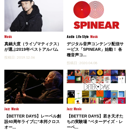
Music
Audio
Life Style
Music
真鍋大度（ライゾマティクス）
デジタル音声コンテンツ配信サ
が選ぶ2019年ベストアルバム
ービス「SPINEAR」始動！ 各
種音声コ...
投稿日 : 2019.12.06
投稿日 : 2020.04.08
Jazz
Music
Jazz
Music
【BETTER DAYS】レーベル創
【BETTER DAYS】若き天才た
設40周年ライブに“本邦クロス
ちの実験場 “ベターデイズ・レ
オー...
ーベ...