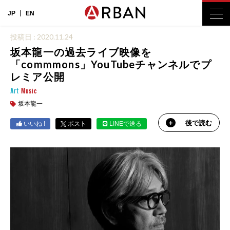
JP
EN
投稿日 : 2020.11.24
坂本龍一の過去ライブ映像を
「commmons」YouTubeチャンネルでプ
レミア公開
Art
Music
坂本龍一
後で読む
いいね !
ポスト
LINEで送る