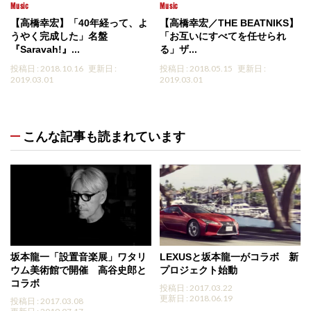
Music
Music
【高橋幸宏】「40年経って、よ
【高橋幸宏／THE BEATNIKS】
うやく完成した」名盤
「お互いにすべてを任せられ
『Saravah!』...
る」ザ...
投稿日 : 2018.10.16
更新日 :
投稿日 : 2018.05.15
更新日 :
2019.03.01
2019.03.01
こんな記事も読まれています
坂本龍一「設置音楽展」ワタリ
LEXUSと坂本龍一がコラボ 新
ウム美術館で開催 高谷史郎と
プロジェクト始動
コラボ
投稿日 : 2017.03.22
更新日 : 2018.06.19
投稿日 : 2017.03.08