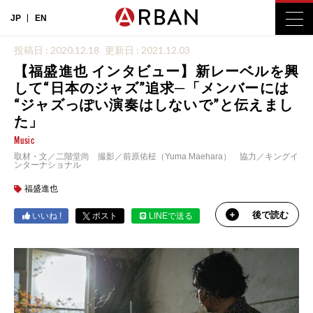
JP
EN
投稿日 : 2020.12.18
更新日 : 2021.12.03
【福盛進也 インタビュー】新レーベルを興
して“日本のジャズ”追求─「メンバーには
“ジャズっぽい演奏はしないで”と伝えまし
た」
Music
取材・文／二階堂尚 撮影／前原佑柾（Yuma Maehara） 協力／キングイ
ンターナショナル
福盛進也
後で読む
いいね !
ポスト
LINEで送る