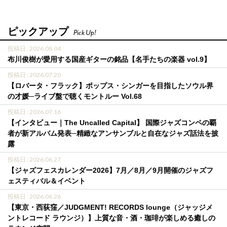
ピックアップ
Pick Up!
投稿日 : 2026.08.04
布川俊樹が愛用する国産ギターの銘品【名手たちの楽器 vol.9】
投稿日 : 2026.07.20
【ロバータ・フラック】ポップス・シンガーを目指したソウル界
の才媛─ライブ盤で聴くモントルー Vol.68
投稿日 : 2026.07.16
【インタビュー｜The Uncalled Capital】 国際ジャズコンペの覇
者が新アルバム発表─精緻なアンサンブルと自在なジャズ話法を披
露
投稿日 : 2026.06.27
【ジャズフェスカレンダー2026】7月／8月／9月開催のジャズフ
ェスティバル＆イベント
投稿日 : 2026.06.26
【東京・西荻窪／JUDGMENT! RECORDS lounge（ジャッジメ
ントレコード ラウンジ）】上質な音・酒・珈琲が楽しめる癒しの