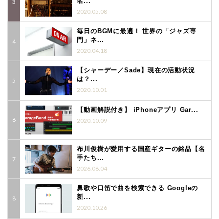
名...
2020.05.08
毎日のBGMに最適！ 世界の「ジャズ専
門」ネ...
2020.04.18
【シャーデー／Sade】現在の活動状況
は？...
2020.10.01
【動画解説付き】 iPhoneアプリ Gar...
2020.10.09
布川俊樹が愛用する国産ギターの銘品【名
手たち...
2026.08.04
鼻歌や口笛で曲を検索できる Googleの
新...
2020.10.26