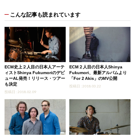
こんな記事も読まれています
ECM史上２人目の日本人アーテ
ECM２人目の日本人Shinya
ィストShinya Fukumoriのデビ
Fukumori、最新アルバムより
ューAL発売！リリース・ツアー
「For 2 Akis」のMV公開
も決定
投稿日 : 2018.03.22
投稿日 : 2018.02.09