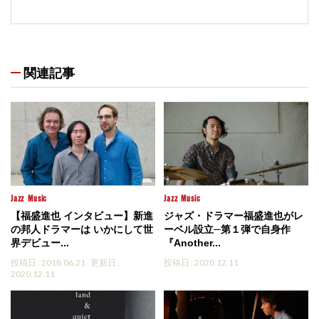
関連記事
Jazz
Music
Jazz
Music
【福盛進也 インタビュー】新進
ジャズ・ドラマー福盛進也がレ
の邦人ドラマーは いかにして世
ーベル設立─第１弾で自身作
界デビュー...
『Another...
投稿日 : 2018.06.21
更新日 :
投稿日 : 2020.12.11
2020.12.11