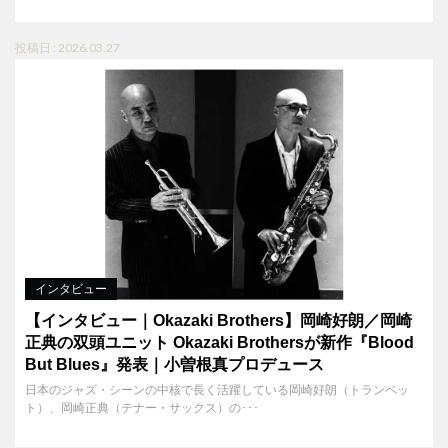
投稿日 : 2026.03.27
インタビュー
【インタビュー｜Okazaki Brothers】岡崎好朗／岡崎
正典の双頭ユニット Okazaki Brothersが新作『Blood
But Blues』発表｜小曽根真プロデュース
日本のジャズ・シーンの中核で長く活躍している岡崎好朗（トランペッ
ト）、岡崎正典（テナー・サックス）の･･･