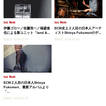
Jazz
Music
Jazz
Music
伊藤ゴロー／佐藤浩一／福盛進
ECM史上２人目の日本人アーテ
也による新ユニット「land &...
ィストShinya Fukumoriのデ...
投稿日 : 2019.07.09
投稿日 : 2018.02.09
Jazz
Music
ECM２人目の日本人Shinya
Fukumori、最新アルバムより
「...
投稿日 : 2018.03.22