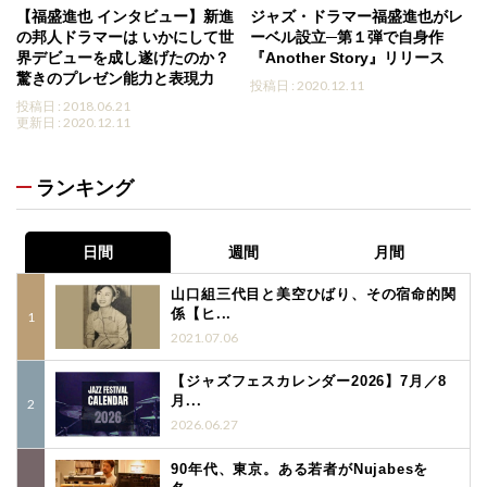
【福盛進也 インタビュー】新進
ジャズ・ドラマー福盛進也がレ
の邦人ドラマーは いかにして世
ーベル設立─第１弾で自身作
界デビューを成し遂げたのか？
『Another Story』リリース
驚きのプレゼン能力と表現力
投稿日 : 2020.12.11
投稿日 : 2018.06.21
更新日 : 2020.12.11
ランキング
日間
週間
月間
山口組三代目と美空ひばり、その宿命的関
係【ヒ...
2021.07.06
【ジャズフェスカレンダー2026】7月／8
月...
2026.06.27
90年代、東京。ある若者がNujabesを