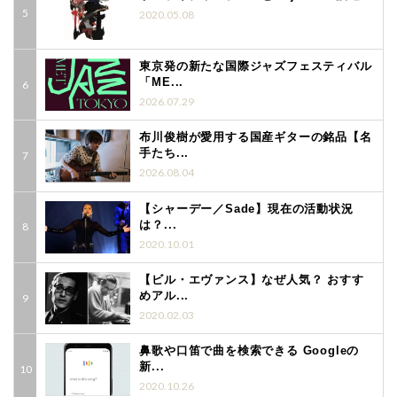
2020.05.08
東京発の新たな国際ジャズフェスティバル
「ME...
2026.07.29
布川俊樹が愛用する国産ギターの銘品【名
手たち...
2026.08.04
【シャーデー／Sade】現在の活動状況
は？...
2020.10.01
【ビル・エヴァンス】なぜ人気？ おすす
めアル...
2020.02.03
鼻歌や口笛で曲を検索できる Googleの
新...
2020.10.26