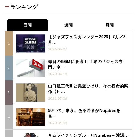
ランキング
日間
週間
月間
【ジャズフェスカレンダー2026】7月／8
月...
2026.06.27
毎日のBGMに最適！ 世界の「ジャズ専
門」ネ...
2020.04.18
山口組三代目と美空ひばり、その宿命的関
係【ヒ...
2021.07.06
90年代、東京。ある若者がNujabesを
名...
2020.05.08
サムライチャンプルーとNujabes─ 渡辺...