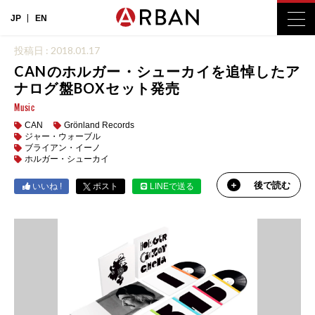
JP
EN
投稿日 : 2018.01.17
CANのホルガー・シューカイを追悼したア
ナログ盤BOXセット発売
Music
CAN
Grönland Records
ジャー・ウォーブル
ブライアン・イーノ
ホルガー・シューカイ
後で読む
いいね !
ポスト
LINEで送る