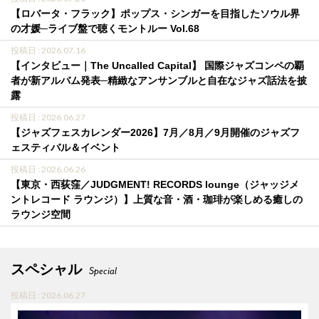
【ロバータ・フラック】ポップス・シンガーを目指したソウル界
の才媛─ライブ盤で聴くモントルー Vol.68
投稿日 : 2026.07.16
【インタビュー｜The Uncalled Capital】 国際ジャズコンペの覇
者が新アルバム発表─精緻なアンサンブルと自在なジャズ話法を披
露
投稿日 : 2026.06.27
【ジャズフェスカレンダー2026】7月／8月／9月開催のジャズフ
ェスティバル＆イベント
投稿日 : 2026.06.26
【東京・西荻窪／JUDGMENT! RECORDS lounge（ジャッジメ
ントレコード ラウンジ）】上質な音・酒・珈琲が楽しめる癒しの
ラウンジ空間
スペシャル
Special
投稿日 : 2026.06.27