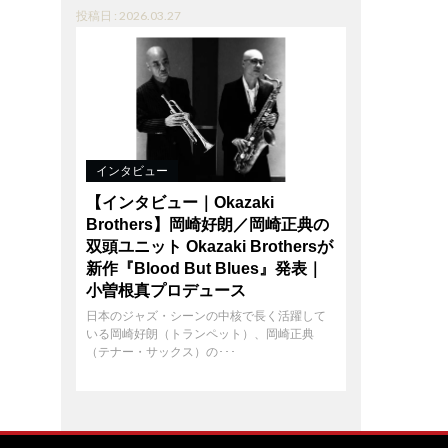
投稿日 : 2026.03.27
インタビュー
【インタビュー｜Okazaki
Brothers】岡崎好朗／岡崎正典の
双頭ユニット Okazaki Brothersが
新作『Blood But Blues』発表｜
小曽根真プロデュース
日本のジャズ・シーンの中核で長く活躍して
いる岡崎好朗（トランペット）、岡崎正典
（テナー・サックス）の･･･