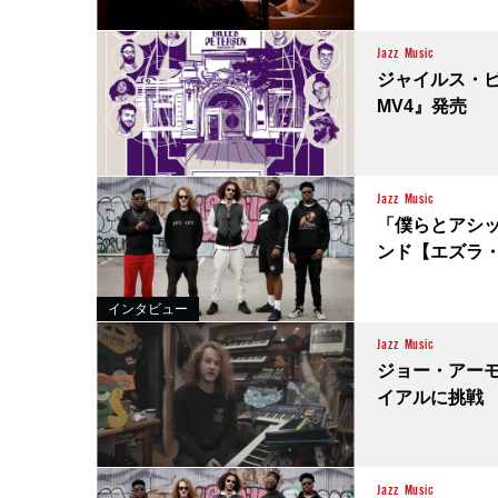
Jazz
Music
ジャイルス・ピータ
MV4』発売
Jazz
Music
「僕らとアシ
ンド【エズラ
インタビュー
Jazz
Music
ジョー・アーモ
イアルに挑戦
Jazz
Music