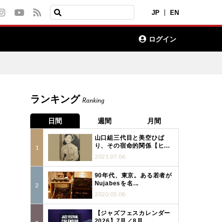
JP
EN
ログイン
ランキング
Ranking
日間
週間
月間
山口組三代目と美空ひば
り、その宿命的関係【ヒ...
2021.07.06
90年代、東京。ある若者が
Nujabesを名...
2020.05.08
【ジャズフェスカレンダー
2026】7月／8月...