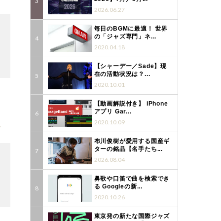
2026.06.27
毎日のBGMに最適！ 世界
の「ジャズ専門」ネ...
2020.04.18
【シャーデー／Sade】現
在の活動状況は？...
2020.10.01
【動画解説付き】 iPhone
アプリ Gar...
2020.10.09
8
布川俊樹が愛用する国産ギ
ターの銘品【名手たち...
2026.08.04
鼻歌や口笛で曲を検索でき
る Googleの新...
2020.10.26
東京発の新たな国際ジャズ