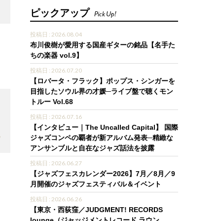
ピックアップ
Pick Up!
投稿日 : 2026.08.04
布川俊樹が愛用する国産ギターの銘品【名手た
ちの楽器 vol.9】
投稿日 : 2026.07.20
3
【ロバータ・フラック】ポップス・シンガーを
目指したソウル界の才媛─ライブ盤で聴くモン
トルー Vol.68
投稿日 : 2026.07.16
【インタビュー｜The Uncalled Capital】 国際
6
ジャズコンペの覇者が新アルバム発表─精緻な
アンサンブルと自在なジャズ話法を披露
投稿日 : 2026.06.27
【ジャズフェスカレンダー2026】7月／8月／9
月開催のジャズフェスティバル＆イベント
投稿日 : 2026.06.26
【東京・西荻窪／JUDGMENT! RECORDS
lounge（ジャッジメントレコード ラウン