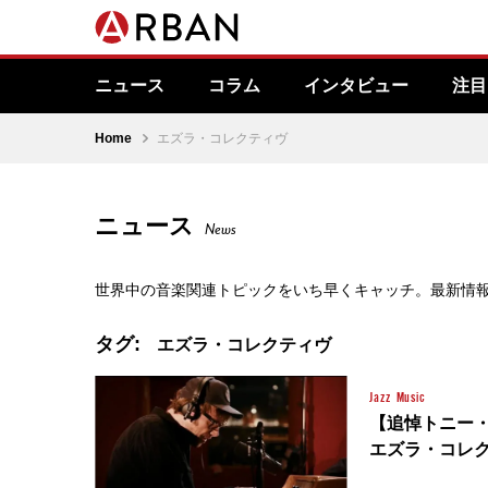
ニュース
コラム
インタビュー
注目
Home
エズラ・コレクティヴ
ニュース
News
世界中の音楽関連トピックをいち早くキャッチ。最新情
タグ:
エズラ・コレクティヴ
Jazz
Music
【追悼トニー
エズラ・コレ