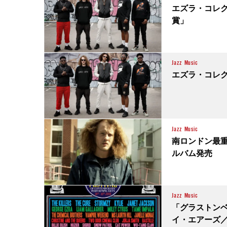
エズラ・コレ
賞」
Jazz
Music
エズラ・コレク
Jazz
Music
南ロンドン最
ルバム発売
Jazz
Music
「グラストンベ
イ・エアーズ