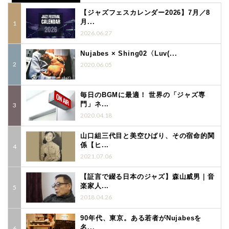
【ジャズフェスカレンダー2026】7月／8
月...
2026.06.27
Nujabes × Shing02〈Luv(...
2020.06.05
毎日のBGMに最適！ 世界の「ジャズ専
門」ネ...
2020.04.18
山口組三代目と美空ひばり、その宿命的関
係【ヒ...
2021.07.06
【証言で綴る日本のジャズ】森山威男｜音
楽家人...
2018.04.26
90年代、東京。ある若者がNujabesを
名...