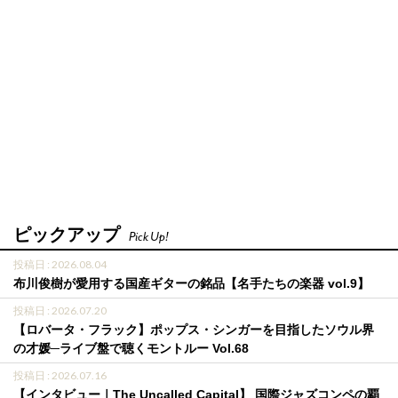
ピックアップ
Pick Up!
投稿日 : 2026.08.04
布川俊樹が愛用する国産ギターの銘品【名手たちの楽器 vol.9】
投稿日 : 2026.07.20
【ロバータ・フラック】ポップス・シンガーを目指したソウル界
の才媛─ライブ盤で聴くモントルー Vol.68
投稿日 : 2026.07.16
【インタビュー｜The Uncalled Capital】 国際ジャズコンペの覇