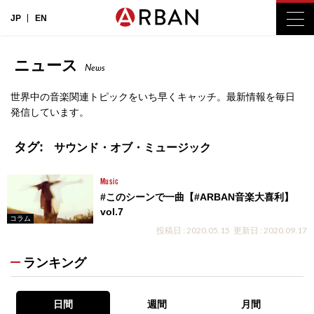
JP
EN
ニュース
News
世界中の音楽関連トピックをいち早くキャッチ。最新情報を毎日
発信しています。
タグ:
サウンド・オブ・ミュージック
Music
#このシーンで一曲【#ARBAN音楽大喜利】
vol.7
コラム
投稿日 : 2020.05.15
更新日 : 2020.09.17
ランキング
日間
週間
月間