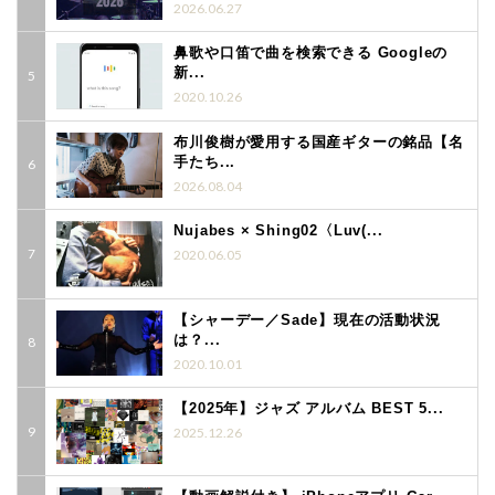
2026.06.27
鼻歌や口笛で曲を検索できる Googleの
新...
2020.10.26
布川俊樹が愛用する国産ギターの銘品【名
手たち...
2026.08.04
Nujabes × Shing02〈Luv(...
2020.06.05
【シャーデー／Sade】現在の活動状況
は？...
2020.10.01
【2025年】ジャズ アルバム BEST 5...
2025.12.26