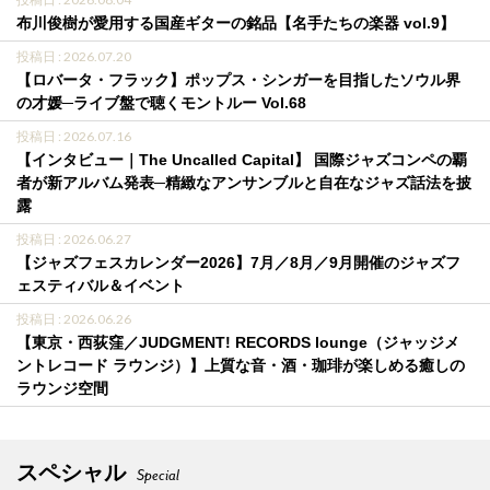
布川俊樹が愛用する国産ギターの銘品【名手たちの楽器 vol.9】
投稿日 : 2026.07.20
【ロバータ・フラック】ポップス・シンガーを目指したソウル界
の才媛─ライブ盤で聴くモントルー Vol.68
投稿日 : 2026.07.16
【インタビュー｜The Uncalled Capital】 国際ジャズコンペの覇
者が新アルバム発表─精緻なアンサンブルと自在なジャズ話法を披
露
投稿日 : 2026.06.27
【ジャズフェスカレンダー2026】7月／8月／9月開催のジャズフ
ェスティバル＆イベント
投稿日 : 2026.06.26
【東京・西荻窪／JUDGMENT! RECORDS lounge（ジャッジメ
ントレコード ラウンジ）】上質な音・酒・珈琲が楽しめる癒しの
ラウンジ空間
スペシャル
Special