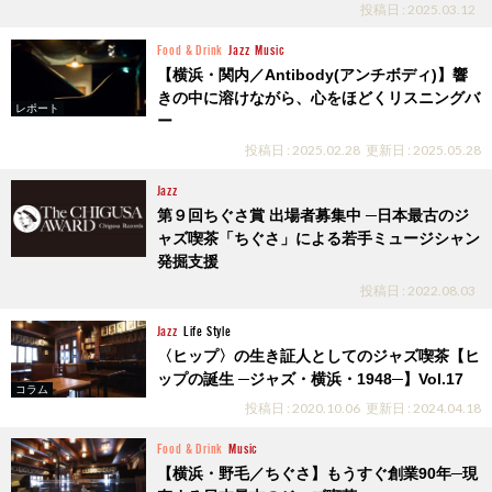
投稿日 : 2025.03.12
Food & Drink
Jazz
Music
【横浜・関内／Antibody(アンチボディ)】響
きの中に溶けながら、心をほどくリスニングバ
レポート
ー
投稿日 : 2025.02.28
更新日 : 2025.05.28
Jazz
第９回ちぐさ賞 出場者募集中 ─日本最古のジ
ャズ喫茶「ちぐさ」による若手ミュージシャン
発掘支援
投稿日 : 2022.08.03
Jazz
Life Style
〈ヒップ〉の生き証人としてのジャズ喫茶【ヒ
ップの誕生 ─ジャズ・横浜・1948─】Vol.17
コラム
投稿日 : 2020.10.06
更新日 : 2024.04.18
Food & Drink
Music
【横浜・野毛／ちぐさ】もうすぐ創業90年─現