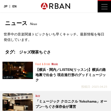
JP
EN
ニュース
News
世界中の音楽関連トピックをいち早くキャッチ。最新情報を毎日
発信しています。
タグ:
ジャズ喫茶ちぐさ
Food & Drink
Music
【横浜・関内／LISTEN(リッスン)】横浜の路
地裏で出会う 現在進行形のグッドミュージッ
レポート
ク
投稿日 : 2025.04.25
Jazz
「ミュージック クロニクル Yokohama」オー
プン─ちぐさ保存会が運営