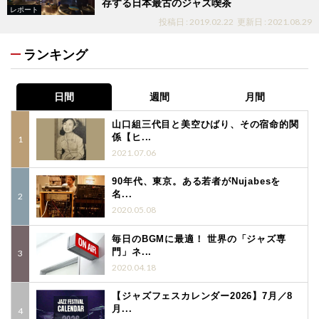
存する日本最古のジャズ喫茶
レポート
投稿日 : 2019.02.22
更新日 : 2021.08.29
ランキング
日間
週間
月間
山口組三代目と美空ひばり、その宿命的関
係【ヒ...
2021.07.06
90年代、東京。ある若者がNujabesを
名...
2020.05.08
毎日のBGMに最適！ 世界の「ジャズ専
門」ネ...
2020.04.18
【ジャズフェスカレンダー2026】7月／8
月...