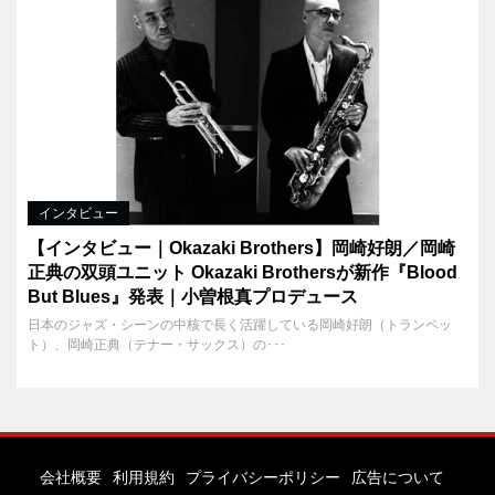
インタビュー
【インタビュー｜Okazaki Brothers】岡崎好朗／岡崎
正典の双頭ユニット Okazaki Brothersが新作『Blood
But Blues』発表｜小曽根真プロデュース
日本のジャズ・シーンの中核で長く活躍している岡崎好朗（トランペッ
ト）、岡崎正典（テナー・サックス）の･･･
会社概要
利用規約
プライバシーポリシー
広告について