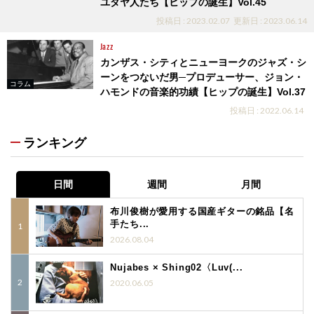
ユダヤ人たち【ヒップの誕生】Vol.45
投稿日 : 2023.02.07
更新日 : 2023.06.14
Jazz
カンザス・シティとニューヨークのジャズ・シ
ーンをつないだ男─プロデューサー、ジョン・
コラム
ハモンドの音楽的功績【ヒップの誕生】Vol.37
投稿日 : 2022.06.14
ランキング
日間
週間
月間
布川俊樹が愛用する国産ギターの銘品【名
手たち...
2026.08.04
Nujabes × Shing02〈Luv(...
2020.06.05