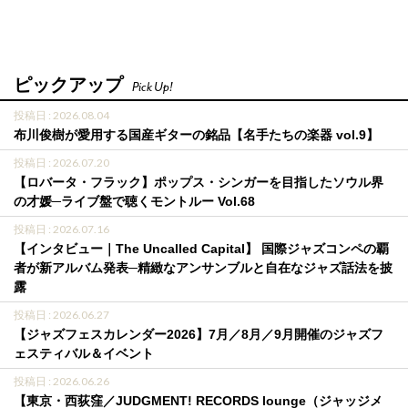
ピックアップ
Pick Up!
投稿日 : 2026.08.04
布川俊樹が愛用する国産ギターの銘品【名手たちの楽器 vol.9】
投稿日 : 2026.07.20
【ロバータ・フラック】ポップス・シンガーを目指したソウル界
の才媛─ライブ盤で聴くモントルー Vol.68
投稿日 : 2026.07.16
【インタビュー｜The Uncalled Capital】 国際ジャズコンペの覇
者が新アルバム発表─精緻なアンサンブルと自在なジャズ話法を披
露
投稿日 : 2026.06.27
【ジャズフェスカレンダー2026】7月／8月／9月開催のジャズフ
ェスティバル＆イベント
投稿日 : 2026.06.26
【東京・西荻窪／JUDGMENT! RECORDS lounge（ジャッジメ