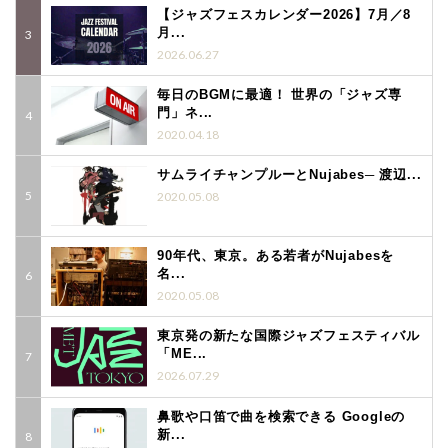
【ジャズフェスカレンダー2026】7月／8
月...
2026.06.27
毎日のBGMに最適！ 世界の「ジャズ専
門」ネ...
2020.04.18
サムライチャンプルーとNujabes─ 渡辺...
2020.05.08
90年代、東京。ある若者がNujabesを
名...
2020.05.08
東京発の新たな国際ジャズフェスティバル
「ME...
2026.07.29
鼻歌や口笛で曲を検索できる Googleの
新...