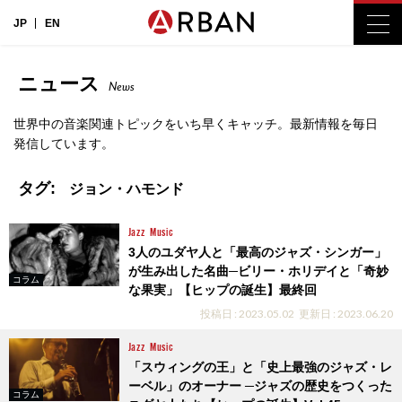
JP
EN
ニュース
News
世界中の音楽関連トピックをいち早くキャッチ。最新情報を毎日
発信しています。
タグ:
ジョン・ハモンド
Jazz
Music
3人のユダヤ人と「最高のジャズ・シンガー」
が生み出した名曲─ビリー・ホリデイと「奇妙
コラム
な果実」【ヒップの誕生】最終回
投稿日 : 2023.05.02
更新日 : 2023.06.20
Jazz
Music
「スウィングの王」と「史上最強のジャズ・レ
ーベル」のオーナー ─ジャズの歴史をつくった
コラム