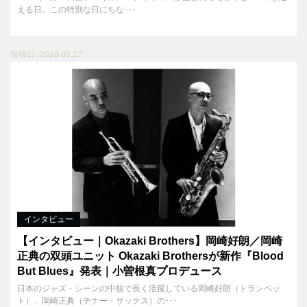
える日。この特別な日にちな･･･
投稿日 : 2026.03.27
インタビュー
【インタビュー｜Okazaki Brothers】岡崎好朗／岡崎
正典の双頭ユニット Okazaki Brothersが新作『Blood
But Blues』発表｜小曽根真プロデュース
日本のジャズ・シーンの中核で長く活躍している岡崎好朗（トランペッ
ト）、岡崎正典（テナー・サックス）の･･･