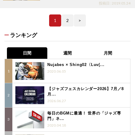
投稿日 : 2019.05.24
1
2
>
ランキング
日間
週間
月間
Nujabes × Shing02〈Luv(...
2020.06.05
【ジャズフェスカレンダー2026】7月／8
月...
2026.06.27
毎日のBGMに最適！ 世界の「ジャズ専
門」ネ...
2020.04.18