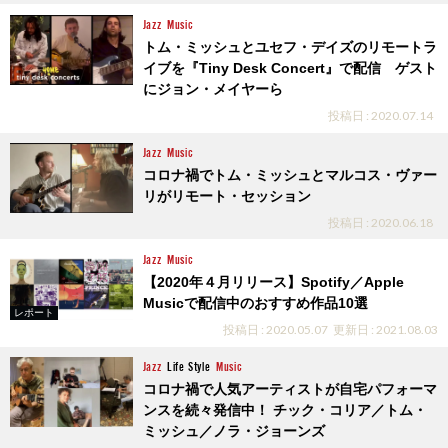
Jazz
Music
トム・ミッシュとユセフ・デイズのリモートラ
イブを『Tiny Desk Concert』で配信 ゲスト
にジョン・メイヤーら
投稿日 : 2020.07.14
Jazz
Music
コロナ禍でトム・ミッシュとマルコス・ヴァー
リがリモート・セッション
投稿日 : 2020.06.18
Jazz
Music
【2020年４月リリース】Spotify／Apple
Musicで配信中のおすすめ作品10選
レポート
投稿日 : 2020.05.07
更新日 : 2021.08.03
Jazz
Life Style
Music
コロナ禍で人気アーティストが自宅パフォーマ
ンスを続々発信中！ チック・コリア／トム・
ミッシュ／ノラ・ジョーンズ