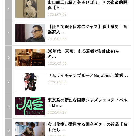
山口組三代目と美空ひばり、その宿命的関
係【ヒ...
2021.07.06
【証言で綴る日本のジャズ】森山威男｜音
楽家人...
2018.04.26
90年代、東京。ある若者がNujabesを
名...
2020.05.08
サムライチャンプルーとNujabes─ 渡辺...
2020.05.08
東京発の新たな国際ジャズフェスティバル
「ME...
2026.07.29
布川俊樹が愛用する国産ギターの銘品【名
手たち...