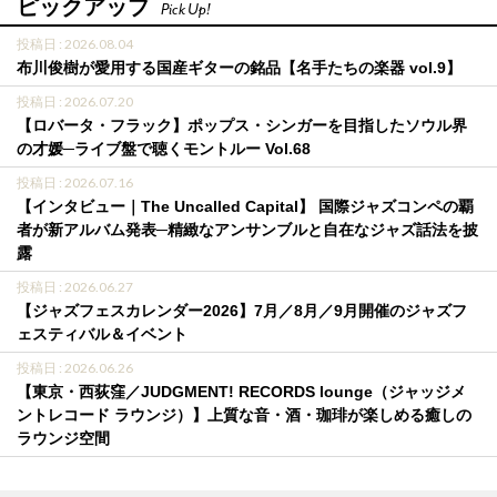
ピックアップ
Pick Up!
投稿日 : 2026.08.04
布川俊樹が愛用する国産ギターの銘品【名手たちの楽器 vol.9】
投稿日 : 2026.07.20
【ロバータ・フラック】ポップス・シンガーを目指したソウル界
の才媛─ライブ盤で聴くモントルー Vol.68
投稿日 : 2026.07.16
【インタビュー｜The Uncalled Capital】 国際ジャズコンペの覇
者が新アルバム発表─精緻なアンサンブルと自在なジャズ話法を披
露
投稿日 : 2026.06.27
【ジャズフェスカレンダー2026】7月／8月／9月開催のジャズフ
ェスティバル＆イベント
投稿日 : 2026.06.26
【東京・西荻窪／JUDGMENT! RECORDS lounge（ジャッジメ
ントレコード ラウンジ）】上質な音・酒・珈琲が楽しめる癒しの
ラウンジ空間