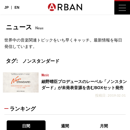
JP
EN
ニュース
News
世界中の音楽関連トピックをいち早くキャッチ。最新情報を毎日
発信しています。
タグ:
ノンスタンダード
Music
細野晴臣プロデュースのレーベル「ノンスタン
ダード」が未発表音源を含むBOXセット発売
投稿日 : 2019.02.01
ランキング
日間
週間
月間