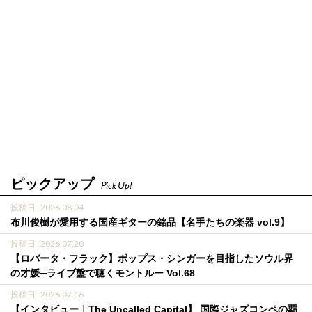
ピックアップ
Pick Up!
投稿日 : 2026.08.04
布川俊樹が愛用する国産ギターの銘品【名手たちの楽器 vol.9】
投稿日 : 2026.07.20
【ロバータ・フラック】ポップス・シンガーを目指したソウル界
の才媛─ライブ盤で聴くモントルー Vol.68
投稿日 : 2026.07.16
【インタビュー｜The Uncalled Capital】 国際ジャズコンペの覇