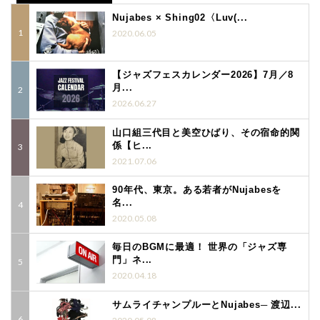
Nujabes × Shing02〈Luv(...
2020.06.05
【ジャズフェスカレンダー2026】7月／8
月...
2026.06.27
山口組三代目と美空ひばり、その宿命的関
係【ヒ...
2021.07.06
90年代、東京。ある若者がNujabesを
名...
2020.05.08
毎日のBGMに最適！ 世界の「ジャズ専
門」ネ...
2020.04.18
サムライチャンプルーとNujabes─ 渡辺...