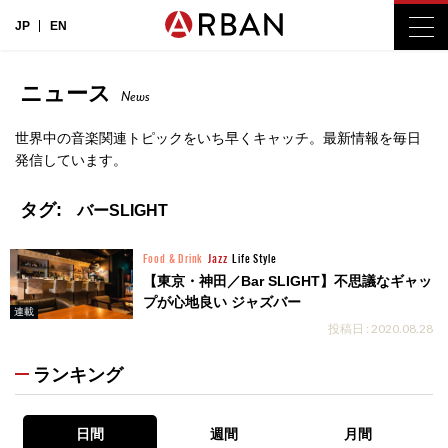
JP
EN
ニュース
News
世界中の音楽関連トピックをいち早くキャッチ。最新情報を毎日
発信しています。
タグ:
バーSLIGHT
Food & Drink
Jazz
Life Style
【東京・神田／Bar SLIGHT】不思議なギャッ
プが心地良い ジャズバー
連載
投稿日 : 2020.08.28
ランキング
日間
週間
月間