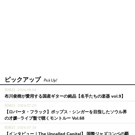
ピックアップ
Pick Up!
投稿日 : 2026.08.04
布川俊樹が愛用する国産ギターの銘品【名手たちの楽器 vol.9】
投稿日 : 2026.07.20
【ロバータ・フラック】ポップス・シンガーを目指したソウル界
の才媛─ライブ盤で聴くモントルー Vol.68
投稿日 : 2026.07.16
【インタビュー｜The Uncalled Capital】 国際ジャズコンペの覇