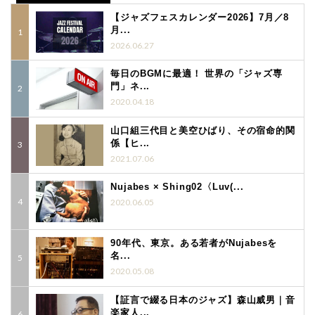
【ジャズフェスカレンダー2026】7月／8
月...
2026.06.27
毎日のBGMに最適！ 世界の「ジャズ専
門」ネ...
2020.04.18
山口組三代目と美空ひばり、その宿命的関
係【ヒ...
2021.07.06
Nujabes × Shing02〈Luv(...
2020.06.05
90年代、東京。ある若者がNujabesを
名...
2020.05.08
【証言で綴る日本のジャズ】森山威男｜音
楽家人...