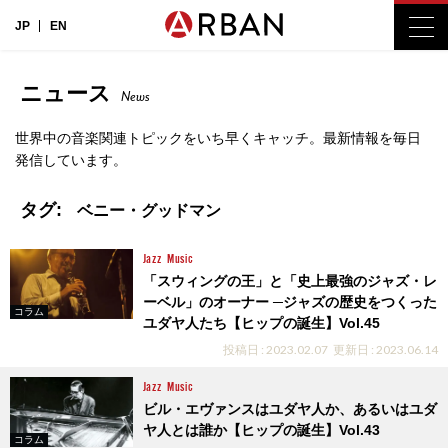
JP
EN
ニュース
News
世界中の音楽関連トピックをいち早くキャッチ。最新情報を毎日
発信しています。
タグ:
ベニー・グッドマン
Jazz
Music
「スウィングの王」と「史上最強のジャズ・レ
ーベル」のオーナー ─ジャズの歴史をつくった
コラム
ユダヤ人たち【ヒップの誕生】Vol.45
投稿日 : 2023.02.07
更新日 : 2023.06.14
Jazz
Music
ビル・エヴァンスはユダヤ人か、あるいはユダ
ヤ人とは誰か【ヒップの誕生】Vol.43
コラム