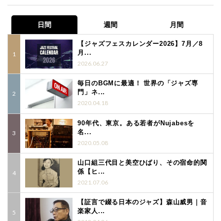
日間
週間
月間
【ジャズフェスカレンダー2026】7月／8
月...
2026.06.27
毎日のBGMに最適！ 世界の「ジャズ専
門」ネ...
2020.04.18
90年代、東京。ある若者がNujabesを
名...
2020.05.08
山口組三代目と美空ひばり、その宿命的関
係【ヒ...
2021.07.06
【証言で綴る日本のジャズ】森山威男｜音
楽家人...