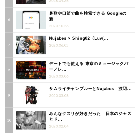
2018.04.26
鼻歌や口笛で曲を検索できる Googleの
新...
2020.10.26
Nujabes × Shing02〈Luv(...
2020.06.05
デートでも使える 東京のミュージックバ
ー／レ...
2020.03.06
サムライチャンプルーとNujabes─ 渡辺...
2020.05.08
みんなクスリが好きだった─ 日本のジャズ
とド...
2020.02.04