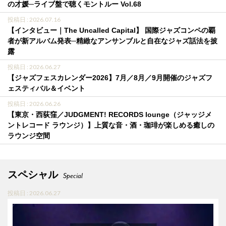
の才媛─ライブ盤で聴くモントルー Vol.68
投稿日 : 2026.07.16
【インタビュー｜The Uncalled Capital】 国際ジャズコンペの覇
者が新アルバム発表─精緻なアンサンブルと自在なジャズ話法を披
露
投稿日 : 2026.06.27
【ジャズフェスカレンダー2026】7月／8月／9月開催のジャズフ
ェスティバル＆イベント
投稿日 : 2026.06.26
【東京・西荻窪／JUDGMENT! RECORDS lounge（ジャッジメ
ントレコード ラウンジ）】上質な音・酒・珈琲が楽しめる癒しの
ラウンジ空間
スペシャル
Special
投稿日 : 2026.06.27