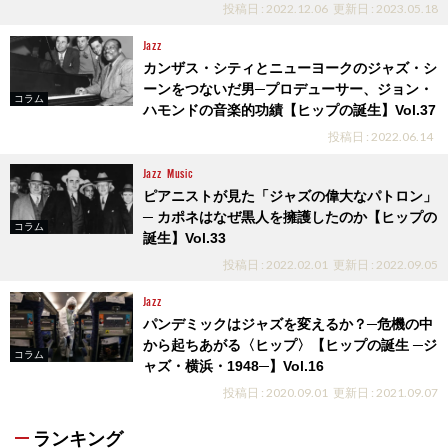
投稿日 : 2022.12.06
更新日 : 2023.05.18
Jazz
カンザス・シティとニューヨークのジャズ・シ
ーンをつないだ男─プロデューサー、ジョン・
コラム
ハモンドの音楽的功績【ヒップの誕生】Vol.37
投稿日 : 2022.06.14
Jazz
Music
ピアニストが見た「ジャズの偉大なパトロン」
─ カポネはなぜ黒人を擁護したのか【ヒップの
コラム
誕生】Vol.33
投稿日 : 2022.02.01
更新日 : 2022.09.05
Jazz
パンデミックはジャズを変えるか？─危機の中
から起ちあがる〈ヒップ〉【ヒップの誕生 ─ジ
コラム
ャズ・横浜・1948─】Vol.16
投稿日 : 2020.09.01
更新日 : 2021.09.07
ランキング