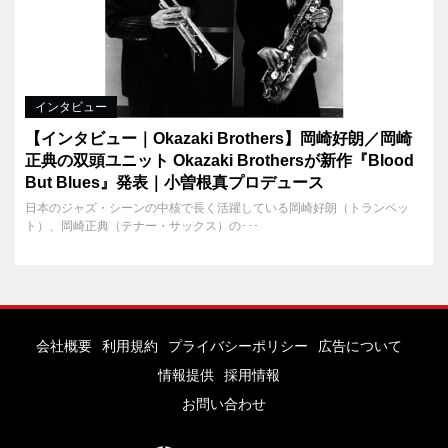
インタビュー
【インタビュー｜Okazaki Brothers】岡崎好朗／岡崎
正典の双頭ユニット Okazaki Brothersが新作『Blood
But Blues』発表｜小曽根真プロデュース
日本のジャズ・シーンの中核で長く活躍している岡崎好朗（トランペッ
ト）、岡崎正典（テナー・サックス）の･･･
会社概要
利用規約
プライバシーポリシー
広告について
情報提供
採用情報
お問い合わせ