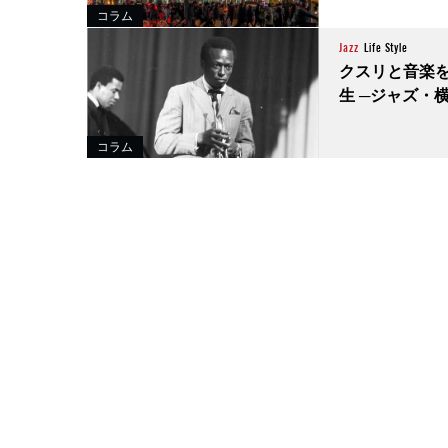
コラム
Jazz
Life Style
クスリと音楽
生 ─ジャズ・横浜
コラム