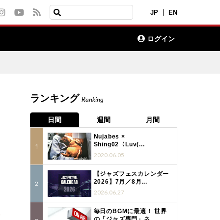
JP
EN
ログイン
ランキング
Ranking
日間
週間
月間
Nujabes ×
Shing02〈Luv(...
2020.06.05
【ジャズフェスカレンダー
2026】7月／8月...
2026.06.27
毎日のBGMに最適！ 世界
7
の「ジャズ専門」ネ...