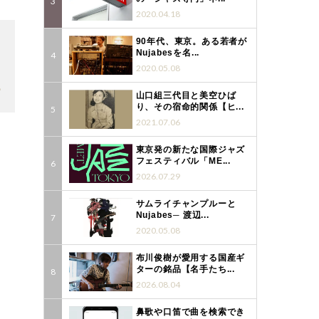
2020.04.18
90年代、東京。ある若者が
Nujabesを名...
2020.05.08
8
山口組三代目と美空ひば
り、その宿命的関係【ヒ...
2021.07.06
東京発の新たな国際ジャズ
フェスティバル「ME...
2026.07.29
サムライチャンプルーと
Nujabes─ 渡辺...
2020.05.08
布川俊樹が愛用する国産ギ
ターの銘品【名手たち...
2026.08.04
鼻歌や口笛で曲を検索でき