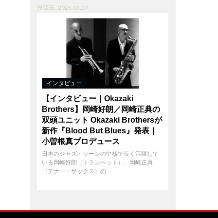
投稿日 : 2026.03.27
インタビュー
【インタビュー｜Okazaki
Brothers】岡崎好朗／岡崎正典の
双頭ユニット Okazaki Brothersが
新作『Blood But Blues』発表｜
小曽根真プロデュース
日本のジャズ・シーンの中核で長く活躍して
いる岡崎好朗（トランペット）、岡崎正典
（テナー・サックス）の･･･