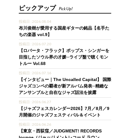
ピックアップ
Pick Up!
投稿日 : 2026.08.04
布川俊樹が愛用する国産ギターの銘品【名手た
ちの楽器 vol.9】
投稿日 : 2026.07.20
【ロバータ・フラック】ポップス・シンガーを
目指したソウル界の才媛─ライブ盤で聴くモン
トルー Vol.68
投稿日 : 2026.07.16
【インタビュー｜The Uncalled Capital】 国際
ジャズコンペの覇者が新アルバム発表─精緻な
アンサンブルと自在なジャズ話法を披露
投稿日 : 2026.06.27
【ジャズフェスカレンダー2026】7月／8月／9
月開催のジャズフェスティバル＆イベント
投稿日 : 2026.06.26
【東京・西荻窪／JUDGMENT! RECORDS
lounge（ジャッジメントレコード ラウン