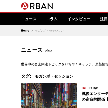
ニュース
コラム
インタビュー
注目
Home
モガンボ・セッション
ニュース
News
世界中の音楽関連トピックをいち早くキャッチ。最新情
タグ:
モガンボ・セッション
Jazz
Life Style
戦後エンター
の宿命的関係【ヒ