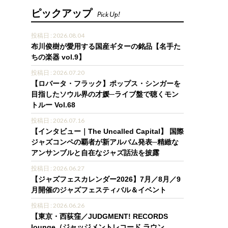
ピックアップ
Pick Up!
投稿日 : 2026.08.04
布川俊樹が愛用する国産ギターの銘品【名手た
ちの楽器 vol.9】
投稿日 : 2026.07.20
【ロバータ・フラック】ポップス・シンガーを
目指したソウル界の才媛─ライブ盤で聴くモン
トルー Vol.68
投稿日 : 2026.07.16
【インタビュー｜The Uncalled Capital】 国際
ジャズコンペの覇者が新アルバム発表─精緻な
アンサンブルと自在なジャズ話法を披露
投稿日 : 2026.06.27
【ジャズフェスカレンダー2026】7月／8月／9
月開催のジャズフェスティバル＆イベント
投稿日 : 2026.06.26
【東京・西荻窪／JUDGMENT! RECORDS
lounge（ジャッジメントレコード ラウン