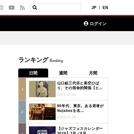
JP
EN
ログイン
ランキング
Ranking
日間
週間
月間
山口組三代目と美空ひば
り、その宿命的関係【ヒ...
2021.07.06
90年代、東京。ある若者が
Nujabesを名...
2020.05.08
【ジャズフェスカレンダー
3
2026】7月／8月...