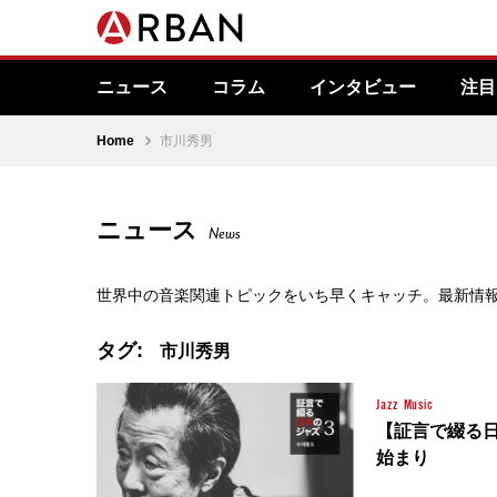
ニュース
コラム
インタビュー
注目
Home
市川秀男
ニュース
News
世界中の音楽関連トピックをいち早くキャッチ。最新情
タグ:
市川秀男
Jazz
Music
【証言で綴る
始まり