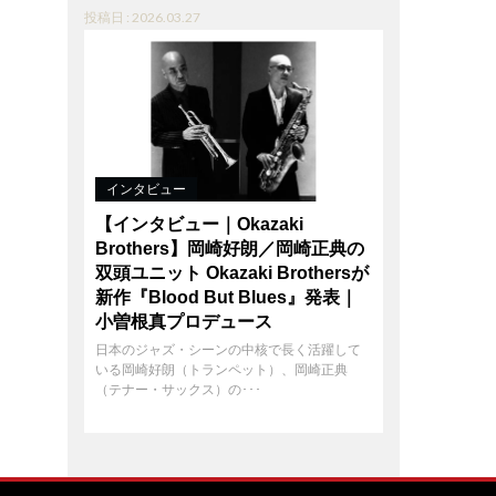
投稿日 : 2026.03.27
インタビュー
【インタビュー｜Okazaki
Brothers】岡崎好朗／岡崎正典の
双頭ユニット Okazaki Brothersが
新作『Blood But Blues』発表｜
小曽根真プロデュース
日本のジャズ・シーンの中核で長く活躍して
いる岡崎好朗（トランペット）、岡崎正典
（テナー・サックス）の･･･