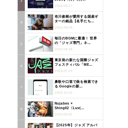
2026.06.27
布川俊樹が愛用する国産ギ
ターの銘品【名手たち...
2026.08.04
毎日のBGMに最適！ 世界
の「ジャズ専門」ネ...
2020.04.18
東京発の新たな国際ジャズ
フェスティバル「ME...
2026.07.29
鼻歌や口笛で曲を検索でき
る Googleの新...
2020.10.26
Nujabes ×
Shing02〈Luv(...
2020.06.05
【2025年】ジャズ アルバ