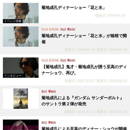
菊地成孔ディナーショー「花と水」
投稿日 : 2018.01.15
イベント情報
Food & Drink
Jazz
Music
菊地成孔ディナーショー「花と水」が箱根で開
催
投稿日 : 2018.01.10
更新日 : 2018.06.12
Food & Drink
Jazz
Music
【菊地成孔】鬼才・菊地成孔が誘う至高のディ
ナーショウ、再び。
インタビュー
投稿日 : 2017.11.27
更新日 : 2019.03.01
Jazz
Music
菊地成孔による『ガンダム サンダーボルト』
のサントラ第２弾が発売
投稿日 : 2017.11.15
更新日 : 2018.06.12
Jazz
Music
菊地成孔による至高のディナー・ショウが開催