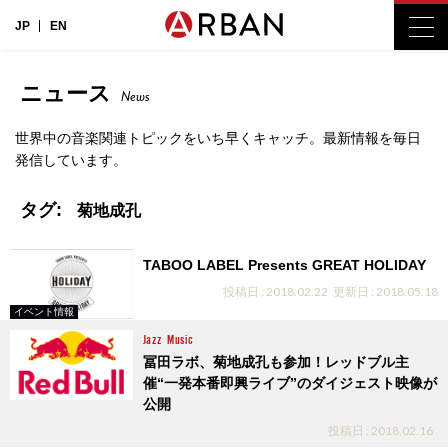
JP
EN
ニュース
News
世界中の音楽関連トピックをいち早くキャッチ。最新情報を毎日
発信しています。
タグ:
菊地成孔
TABOO LABEL Presents GREAT HOLIDAY
投稿日 : 2018.02.22
更新日 : 2018.05.18
イベント情報
Jazz
Music
冨田ラボ、菊地成孔も参加！レッドブル主
催“一発本番即興ライブ”のダイジェスト映像が
公開
投稿日 : 2018.02.16