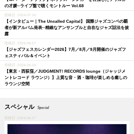
の才媛─ライブ盤で聴くモントルー Vol.68
投稿日 : 2026.07.16
【インタビュー｜The Uncalled Capital】 国際ジャズコンペの覇
者が新アルバム発表─精緻なアンサンブルと自在なジャズ話法を披
露
投稿日 : 2026.06.27
【ジャズフェスカレンダー2026】7月／8月／9月開催のジャズフ
ェスティバル＆イベント
投稿日 : 2026.06.26
【東京・西荻窪／JUDGMENT! RECORDS lounge（ジャッジメ
ントレコード ラウンジ）】上質な音・酒・珈琲が楽しめる癒しの
ラウンジ空間
スペシャル
Special
投稿日 : 2026.06.27