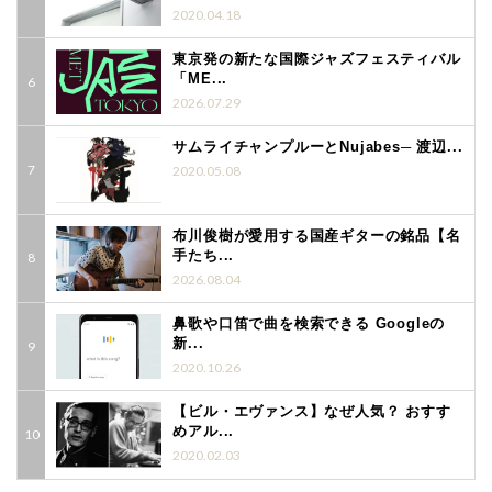
2020.04.18
東京発の新たな国際ジャズフェスティバル
「ME...
2026.07.29
サムライチャンプルーとNujabes─ 渡辺...
2020.05.08
布川俊樹が愛用する国産ギターの銘品【名
手たち...
2026.08.04
鼻歌や口笛で曲を検索できる Googleの
新...
2020.10.26
【ビル・エヴァンス】なぜ人気？ おすす
めアル...
2020.02.03