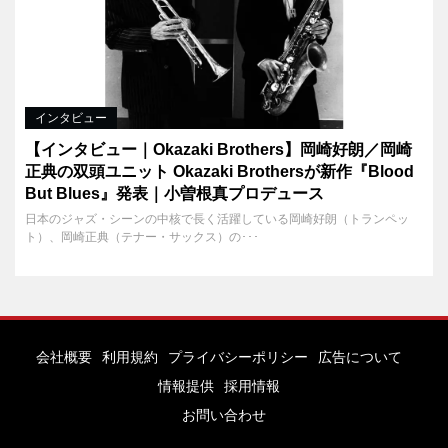
インタビュー
【インタビュー｜Okazaki Brothers】岡崎好朗／岡崎
正典の双頭ユニット Okazaki Brothersが新作『Blood
But Blues』発表｜小曽根真プロデュース
日本のジャズ・シーンの中核で長く活躍している岡崎好朗（トランペッ
ト）、岡崎正典（テナー・サックス）の･･･
会社概要
利用規約
プライバシーポリシー
広告について
情報提供
採用情報
お問い合わせ