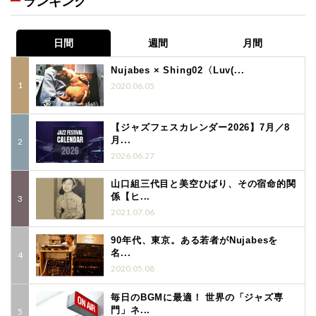
ランキング
日間
週間
月間
Nujabes × Shing02〈Luv(...
2020.06.05
【ジャズフェスカレンダー2026】7月／8
月...
2026.06.27
山口組三代目と美空ひばり、その宿命的関
係【ヒ...
2021.07.06
90年代、東京。ある若者がNujabesを
名...
2020.05.08
毎日のBGMに最適！ 世界の「ジャズ専
門」ネ...