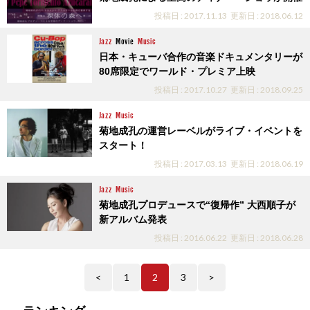
投稿日 : 2017.11.13
更新日 : 2018.06.12
Jazz
Movie
Music
日本・キューバ合作の音楽ドキュメンタリーが
80席限定でワールド・プレミア上映
投稿日 : 2017.10.27
更新日 : 2018.09.25
Jazz
Music
菊地成孔の運営レーベルがライブ・イベントを
スタート！
投稿日 : 2017.03.13
更新日 : 2018.06.19
Jazz
Music
菊地成孔プロデュースで“復帰作” 大西順子が
新アルバム発表
投稿日 : 2016.06.22
更新日 : 2018.06.28
<
1
2
3
>