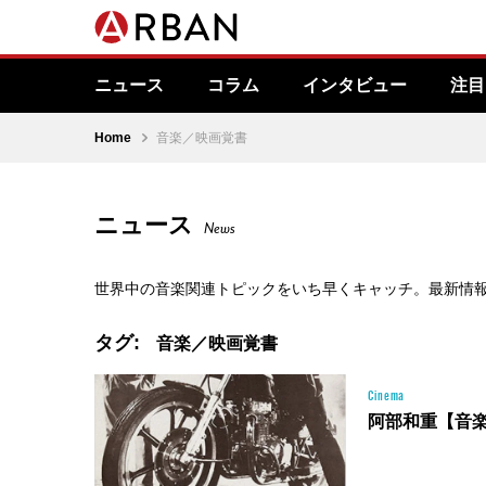
ニュース
コラム
インタビュー
注目
Home
音楽／映画覚書
ニュース
News
世界中の音楽関連トピックをいち早くキャッチ。最新情
タグ:
音楽／映画覚書
Cinema
阿部和重【音楽