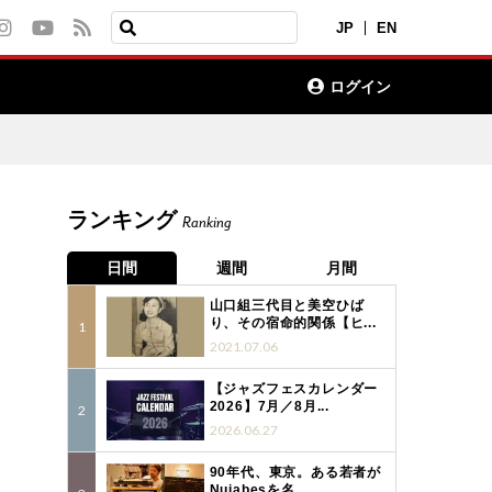
JP
EN
ログイン
ランキング
Ranking
日間
週間
月間
山口組三代目と美空ひば
り、その宿命的関係【ヒ...
2021.07.06
【ジャズフェスカレンダー
2026】7月／8月...
2026.06.27
3
90年代、東京。ある若者が
Nujabesを名...