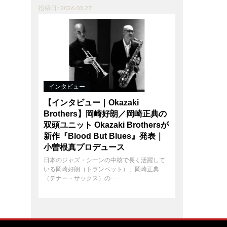
投稿日 : 2026.03.27
インタビュー
【インタビュー｜Okazaki
Brothers】岡崎好朗／岡崎正典の
双頭ユニット Okazaki Brothersが
新作『Blood But Blues』発表｜
小曽根真プロデュース
日本のジャズ・シーンの中核で長く活躍して
いる岡崎好朗（トランペット）、岡崎正典
（テナー・サックス）の･･･