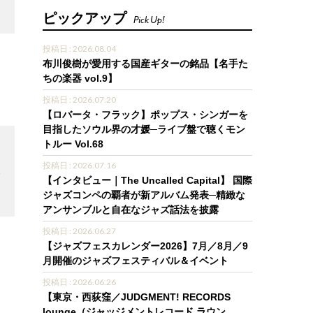
ピックアップ
Pick Up!
投稿日 : 2026.08.04
布川俊樹が愛用する国産ギターの銘品【名手た
ちの楽器 vol.9】
3
投稿日 : 2026.07.20
【ロバータ・フラック】ポップス・シンガーを
目指したソウル界の才媛─ライブ盤で聴くモン
トルー Vol.68
投稿日 : 2026.07.16
7
【インタビュー｜The Uncalled Capital】 国際
ジャズコンペの覇者が新アルバム発表─精緻な
アンサンブルと自在なジャズ話法を披露
投稿日 : 2026.06.27
【ジャズフェスカレンダー2026】7月／8月／9
月開催のジャズフェスティバル＆イベント
投稿日 : 2026.06.26
【東京・西荻窪／JUDGMENT! RECORDS
lounge（ジャッジメントレコード ラウン