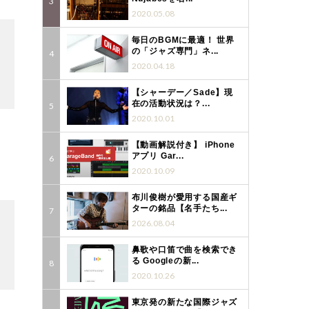
2020.05.08
毎日のBGMに最適！ 世界
の「ジャズ専門」ネ...
2020.04.18
3
【シャーデー／Sade】現
在の活動状況は？...
2020.10.01
【動画解説付き】 iPhone
アプリ Gar...
3
2020.10.09
布川俊樹が愛用する国産ギ
ターの銘品【名手たち...
2026.08.04
3
鼻歌や口笛で曲を検索でき
る Googleの新...
2020.10.26
東京発の新たな国際ジャズ