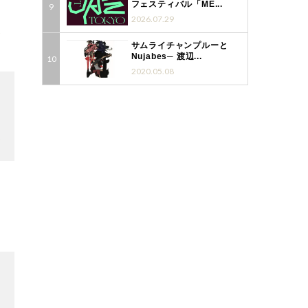
フェスティバル「ME...
2026.07.29
2
サムライチャンプルーと
Nujabes─ 渡辺...
2020.05.08
2
3
3