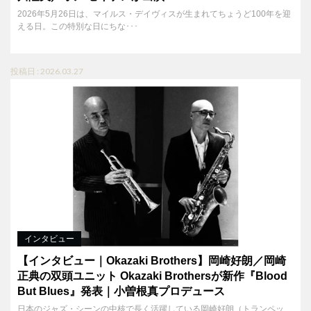
2026年5月26日は、マイルス・デイヴィスが生まれてちょうど100年を迎
える日。この特別な日にちな･･･
投稿日 : 2026.03.27
インタビュー
【インタビュー｜Okazaki Brothers】岡崎好朗／岡崎
正典の双頭ユニット Okazaki Brothersが新作『Blood
But Blues』発表｜小曽根真プロデュース
日本のジャズ・シーンの中核で長く活躍している岡崎好朗（トランペッ