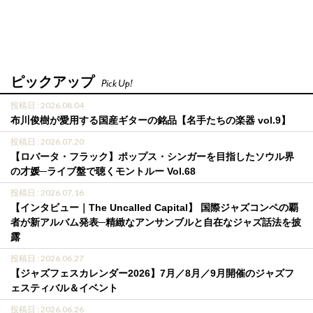
ピックアップ
Pick Up!
投稿日 : 2026.08.04
布川俊樹が愛用する国産ギターの銘品【名手たちの楽器 vol.9】
投稿日 : 2026.07.20
【ロバータ・フラック】ポップス・シンガーを目指したソウル界
の才媛─ライブ盤で聴くモントルー Vol.68
投稿日 : 2026.07.16
【インタビュー｜The Uncalled Capital】 国際ジャズコンペの覇
者が新アルバム発表─精緻なアンサンブルと自在なジャズ話法を披
露
投稿日 : 2026.06.27
【ジャズフェスカレンダー2026】7月／8月／9月開催のジャズフ
ェスティバル＆イベント
投稿日 : 2026.06.26