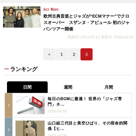
Jazz
Music
欧州古典音楽とジャズが“ECMマナー”でクロ
スオーバー スザンヌ・アビュール 初のジャ
パンツアー開催
投稿日 : 2016.05.11
更新日 : 2018.06.28
<
1
2
3
ランキング
日間
週間
月間
毎日のBGMに最適！ 世界の「ジャズ専
門」ネ...
2020.04.18
山口組三代目と美空ひばり、その宿命的関
係【ヒ...
2021.07.06