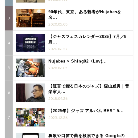
90年代、東京。ある若者がNujabesを
名...
2020.05.08
【ジャズフェスカレンダー2026】7月／8
月...
2026.06.27
Nujabes × Shing02〈Luv(...
2020.06.05
【証言で綴る日本のジャズ】森山威男｜音
楽家人...
2018.04.26
【2025年】ジャズ アルバム BEST 5...
2025.12.26
鼻歌や口笛で曲を検索できる Googleの