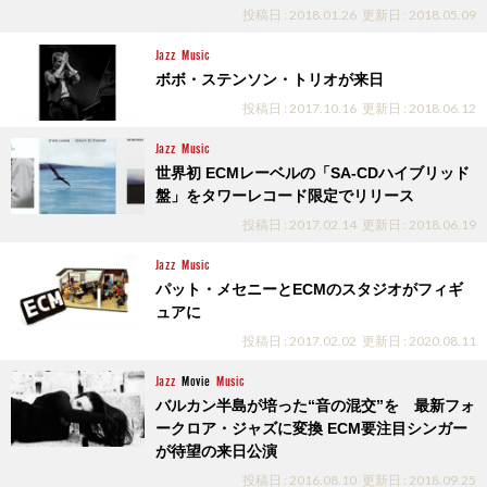
投稿日 : 2018.01.26
更新日 : 2018.05.09
Jazz
Music
ボボ・ステンソン・トリオが来日
投稿日 : 2017.10.16
更新日 : 2018.06.12
Jazz
Music
世界初 ECMレーベルの「SA-CDハイブリッド
盤」をタワーレコード限定でリリース
投稿日 : 2017.02.14
更新日 : 2018.06.19
Jazz
Music
パット・メセニーとECMのスタジオがフィギ
ュアに
投稿日 : 2017.02.02
更新日 : 2020.08.11
Jazz
Movie
Music
バルカン半島が培った“音の混交”を 最新フォ
ークロア・ジャズに変換 ECM要注目シンガー
が待望の来日公演
投稿日 : 2016.08.10
更新日 : 2018.09.25