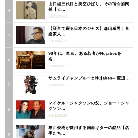
山口組三代目と美空ひばり、その宿命的関
係【ヒ...
2021.07.06
【証言で綴る日本のジャズ】森山威男｜音
楽家人...
2018.04.26
90年代、東京。ある若者がNujabesを
名...
2020.05.08
サムライチャンプルーとNujabes─ 渡辺...
2020.05.08
マイケル・ジャクソンの父、ジョー・ジャ
クソン...
2018.06.28
布川俊樹が愛用する国産ギターの銘品【名
手たち...