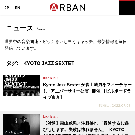
JP
EN
ニュース
News
世界中の音楽関連トピックをいち早くキャッチ。最新情報を毎日
発信しています。
タグ:
KYOTO JAZZ SEXTET
Jazz
Music
Kyoto Jazz Sextet が森山威男をフィーチャー
し “アニバーサリー公演” 開催 【ビルボードラ
イブ東京】
投稿日 : 2022.09.09
Jazz
Music
【対談】森山威男／沖野修也 「冒険するし遊
びもします。失敗は怖れません」─KYOTO
インタビュー