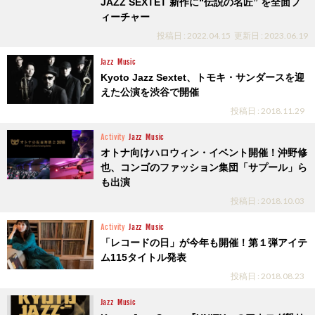
JAZZ SEXTET 新作に“伝説の名匠” を全面フ
ィーチャー
投稿日 : 2022.04.15
更新日 : 2023.06.19
Jazz
Music
Kyoto Jazz Sextet、トモキ・サンダースを迎
えた公演を渋谷で開催
投稿日 : 2018.11.29
Activity
Jazz
Music
オトナ向けハロウィン・イベント開催！沖野修
也、コンゴのファッション集団「サプール」ら
も出演
投稿日 : 2018.10.03
Activity
Jazz
Music
「レコードの日」が今年も開催！第１弾アイテ
ム115タイトル発表
投稿日 : 2018.08.23
Jazz
Music