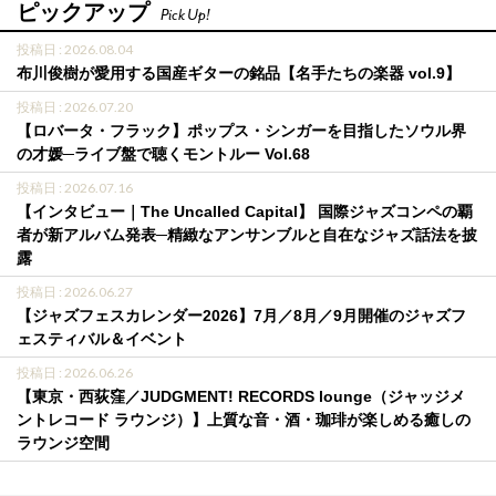
ピックアップ
Pick Up!
投稿日 : 2026.08.04
布川俊樹が愛用する国産ギターの銘品【名手たちの楽器 vol.9】
投稿日 : 2026.07.20
【ロバータ・フラック】ポップス・シンガーを目指したソウル界
の才媛─ライブ盤で聴くモントルー Vol.68
投稿日 : 2026.07.16
【インタビュー｜The Uncalled Capital】 国際ジャズコンペの覇
者が新アルバム発表─精緻なアンサンブルと自在なジャズ話法を披
露
投稿日 : 2026.06.27
【ジャズフェスカレンダー2026】7月／8月／9月開催のジャズフ
ェスティバル＆イベント
投稿日 : 2026.06.26
【東京・西荻窪／JUDGMENT! RECORDS lounge（ジャッジメ
ントレコード ラウンジ）】上質な音・酒・珈琲が楽しめる癒しの
ラウンジ空間