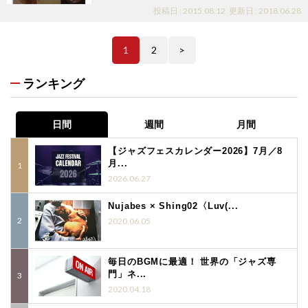
投稿日 : 2015.08.12
更新日 : 2018.06.28
1
2
>
ランキング
日間
週間
月間
【ジャズフェスカレンダー2026】7月／8
月...
2026.06.27
Nujabes × Shing02〈Luv(...
2020.06.05
毎日のBGMに最適！ 世界の「ジャズ専
門」ネ...
2020.04.18