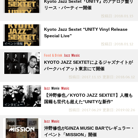
Kyoto Jazz Sextet『UNITY』のアナログ盤リ
リース・パーティー開催
投稿日 : 2018.01.15
Kyoto Jazz Sextet “UNITY Vinyl Release
Special Live”
投稿日 : 2018.01.12
イベント情報
Food & Drink
Jazz
Music
KYOTO JAZZ SEXTETによるジャズナイトが
パークハイアット東京にて開催
投稿日 : 2017.11.15
更新日 : 2018.06.12
Jazz
Movie
Music
【沖野修也／KYOTO JAZZ SEXTET】人種も
国籍も世代も超えた“UNITYな新作”
インタビュー
投稿日 : 2017.06.29
更新日 : 2019.02.26
Jazz
Music
沖野修也がGINZA MUSIC BARでレギュラー・
イベント「MISSION」開催