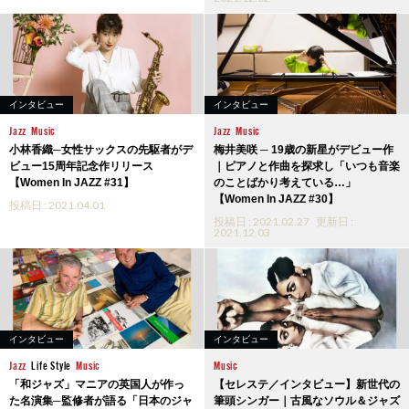
インタビュー
インタビュー
Jazz
Music
Jazz
Music
小林香織─女性サックスの先駆者がデ
梅井美咲 ─ 19歳の新星がデビュー作
ビュー15周年記念作リリース
｜ピアノと作曲を探求し「いつも音楽
【Women In JAZZ #31】
のことばかり考えている…」
【Women In JAZZ #30】
投稿日 : 2021.04.01
投稿日 : 2021.02.27
更新日 :
2021.12.03
インタビュー
インタビュー
Jazz
Life Style
Music
Music
「和ジャズ」マニアの英国人が作っ
【セレステ／インタビュー】新世代の
た名演集─監修者が語る「日本のジャ
筆頭シンガー｜古風なソウル＆ジャズ