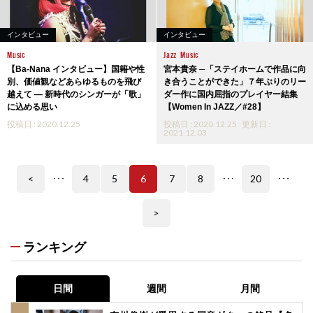
インタビュー
インタビュー
Music
Jazz
Music
【Ba-Nana インタビュー】国籍や性
宮本貴奈 ─「ステイホームで作品に向
別、価値観などあらゆるものを飛び
き合うことができた」７年ぶりのリー
越えて — 新時代のシンガーが「歌」
ダー作に国内屈指のプレイヤー結集
に込める思い
【Women In JAZZ／#28】
投稿日 : 2020.12.25
投稿日 : 2020.12.25
更新日 :
2021.12.03
<
4
5
6
7
8
20
･･･
･･･
･･･
>
ランキング
日間
週間
月間