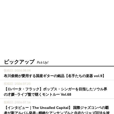
ピックアップ
Pick Up!
投稿日 : 2026.08.04
布川俊樹が愛用する国産ギターの銘品【名手たちの楽器 vol.9】
投稿日 : 2026.07.20
【ロバータ・フラック】ポップス・シンガーを目指したソウル界
の才媛─ライブ盤で聴くモントルー Vol.68
投稿日 : 2026.07.16
【インタビュー｜The Uncalled Capital】 国際ジャズコンペの覇
者が新アルバム発表─精緻なアンサンブルと自在なジャズ話法を披