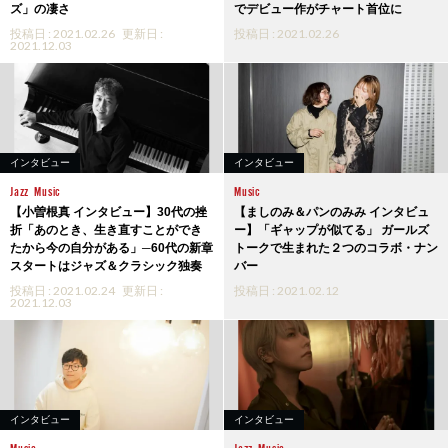
ズ」の凄さ
でデビュー作がチャート首位に
投稿日 : 2021.02.26
更新日 :
投稿日 : 2021.02.26
2021.12.03
インタビュー
インタビュー
Jazz
Music
Music
【小曽根真 インタビュー】30代の挫
【ましのみ＆パンのみみ インタビュ
折「あのとき、生き直すことができ
ー】「ギャップが似てる」 ガールズ
たから今の自分がある」─60代の新章
トークで生まれた２つのコラボ・ナン
スタートはジャズ＆クラシック独奏
バー
投稿日 : 2021.02.24
更新日 :
投稿日 : 2021.02.12
2021.12.03
インタビュー
インタビュー
Music
Jazz
Music