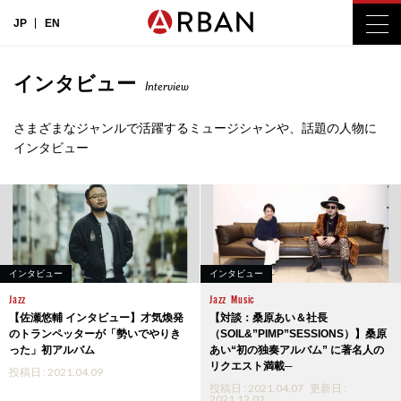
JP
EN
インタビュー
Interview
さまざまなジャンルで活躍するミュージシャンや、話題の人物に
インタビュー
インタビュー
インタビュー
Jazz
Jazz
Music
【佐瀬悠輔 インタビュー】才気煥発
【対談：桑原あい＆社長
のトランペッターが「勢いでやりき
（SOIL&”PIMP”SESSIONS）】桑原
った」初アルバム
あい“初の独奏アルバム” に著名人の
リクエスト満載─
投稿日 : 2021.04.09
投稿日 : 2021.04.07
更新日 :
2021.12.02