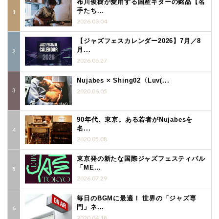
布川俊樹が愛用する国産ギターの銘品【名
手たち...
2026.08.04
【ジャズフェスカレンダー2026】7月／8
月...
2026.06.27
Nujabes × Shing02〈Luv(...
2020.06.05
90年代、東京。ある若者がNujabesを
名...
2020.05.08
東京発の新たな国際ジャズフェスティバル
「ME...
2026.07.29
毎日のBGMに最適！ 世界の「ジャズ専
門」ネ...
2020.04.18