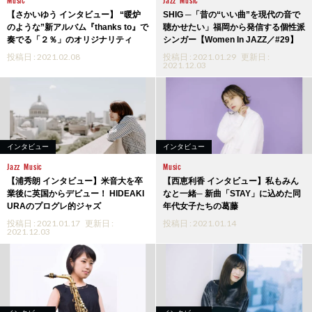
【さかいゆう インタビュー】 “暖炉
SHIG ─「昔の“いい曲”を現代の音で
のような”新アルバム『thanks to』で
聴かせたい」福岡から発信する個性派
奏でる「２％」のオリジナリティ
シンガー【Women In JAZZ／#29】
投稿日 : 2021.02.08
投稿日 : 2021.01.29
更新日 :
2021.12.03
インタビュー
インタビュー
Jazz
Music
Music
【浦秀朗 インタビュー】米音大を卒
【西恵利香 インタビュー】私もみん
業後に英国からデビュー！ HIDEAKI
なと一緒─ 新曲「STAY」に込めた同
URAのプログレ的ジャズ
年代女子たちの葛藤
投稿日 : 2021.01.17
更新日 :
投稿日 : 2021.01.14
2021.12.03