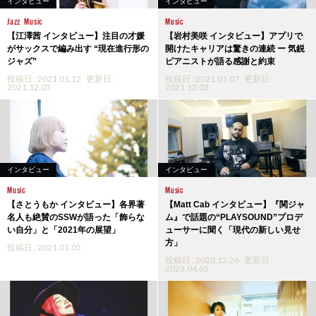
インタビュー
インタビュー
Jazz
Music
Music
【江澤茜 インタビュー】注目の才媛
【岩村美咲 インタビュー】アプリで
がサックスで編み出す “現在進行形の
開けたキャリアは驚きの連続 ー 気鋭
ジャズ”
ピアニストが語る感謝と約束
投稿日 : 2021.01.12
更新日 :
投稿日 : 2021.01.07
更新日 :
2021.12.03
2021.12.03
インタビュー
インタビュー
Music
Music
【さとうもか インタビュー】各界著
【Matt Cab インタビュー】『関ジャ
名人も絶賛のSSWが語った「飾らな
ム』で話題の“PLAYSOUND”プロデ
い自分」と「2021年の展望」
ューサーに聞く「現代の新しい見せ
方」
投稿日 : 2021.01.05
投稿日 : 2020.12.26
更新日 :
2023.04.05