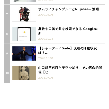
サムライチャンプルーとNujabes─ 渡辺...
2020.05.08
鼻歌や口笛で曲を検索できる Googleの
新...
2020.10.26
【シャーデー／Sade】現在の活動状況
は？...
2020.10.01
山口組三代目と美空ひばり、その宿命的関
係【ヒ...
2021.07.06