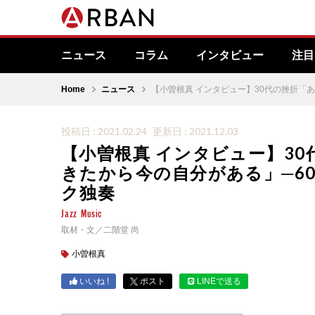
ニュース
コラム
インタビュー
注目
Home
ニュース
【小曽根真 インタビュー】30代の挫折「
投稿日 : 2021.02.24
更新日 : 2021.12.03
【小曽根真 インタビュー】3
きたから今の自分がある」─6
ク独奏
Jazz
Music
取材・文／二階堂 尚
小曽根真
いいね !
ポスト
LINEで送る