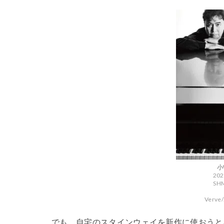
小
20
SH
Ver
でも、自宅のスタインウェイを新作に使おうと