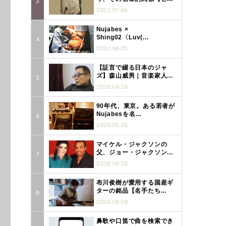
2021.07.06
Nujabes ×
Shing02〈Luv(...
2020.06.05
【証言で綴る日本のジャ
ズ】森山威男｜音楽家人...
2018.04.26
90年代、東京。ある若者が
Nujabesを名...
2020.05.08
マイケル・ジャクソンの
父、ジョー・ジャクソン...
2018.06.28
布川俊樹が愛用する国産ギ
ターの銘品【名手たち...
2026.08.04
鼻歌や口笛で曲を検索でき