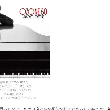
曽根真『OZONE 60』
21年３月３日（水）発売
M-CD仕様 UCCJ-2190/1
￥4,400(税込)
ve/ユニバーサルミュージック
思ったのは、あの自宅からの配信の日々があったからです。