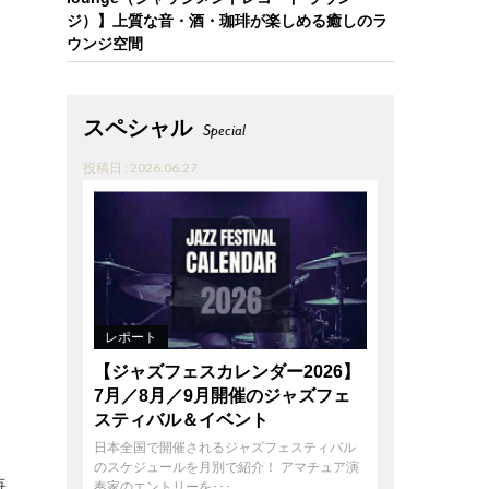
ジ）】上質な音・酒・珈琲が楽しめる癒しのラ
ウンジ空間
スペシャル
Special
投稿日 : 2026.06.27
レポート
【ジャズフェスカレンダー2026】
7月／8月／9月開催のジャズフェ
スティバル＆イベント
日本全国で開催されるジャズフェスティバル
のスケジュールを月別で紹介！ アマチュア演
毎
奏家のエントリーを･･･