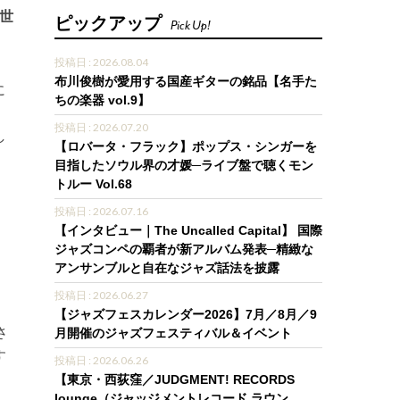
世
ピックアップ
Pick Up!
投稿日 : 2026.08.04
布川俊樹が愛用する国産ギターの銘品【名手た
に
ちの楽器 vol.9】
投稿日 : 2026.07.20
し
【ロバータ・フラック】ポップス・シンガーを
目指したソウル界の才媛─ライブ盤で聴くモン
トルー Vol.68
投稿日 : 2026.07.16
【インタビュー｜The Uncalled Capital】 国際
ジャズコンペの覇者が新アルバム発表─精緻な
アンサンブルと自在なジャズ話法を披露
投稿日 : 2026.06.27
【ジャズフェスカレンダー2026】7月／8月／9
さ
月開催のジャズフェスティバル＆イベント
す
投稿日 : 2026.06.26
【東京・西荻窪／JUDGMENT! RECORDS
lounge（ジャッジメントレコード ラウン