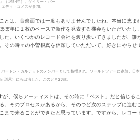
E』（1984年）。ゲイリー・バー
、エディ・ゴメスが参加。
ことは、音楽面では一度もありませんでしたね。本当に恵ま
ほぼ年に１枚のペースで新作を発表する機会をいただいたし
した。いくつかのレコード会社を渡り歩いてきましたが、誰
。その時々の小曽根真を信頼していただいて、好きにやらせ
ー・バートン・カルテットのメンバーとして抜擢され、ワールドツアーに参加。日本
tival In 斑尾）にも出演した。このとき23歳。
ますが、僕らアーティストは、その時に「ベスト」だと信じる
る。そのプロセスがあるから、そのつど次のステップに進む
こまで来ることができたと思っています。ですから、レコー