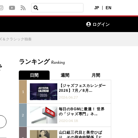
JP
EN
ログイン
ズ＆クラシック独奏
ランキング
Ranking
で
日間
週間
月間
【ジャズフェスカレンダー
2026】7月／8月...
2026.06.27
毎日のBGMに最適！ 世界
の「ジャズ専門」ネ...
2020.04.18
山口組三代目と美空ひば
り、その宿命的関係【ヒ...