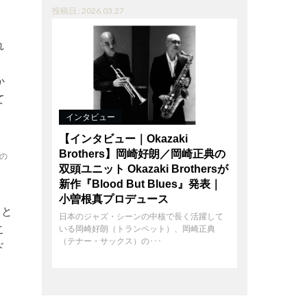
投稿日 : 2026.03.27
れ
、
か
て
インタビュー
【インタビュー｜Okazaki
Brothers】岡崎好朗／岡崎正典の
の
双頭ユニット Okazaki Brothersが
新作『Blood But Blues』発表｜
小曽根真プロデュース
こと
日本のジャズ・シーンの中核で長く活躍して
こ
いる岡崎好朗（トランペット）、岡崎正典
（テナー・サックス）の･･･
ド