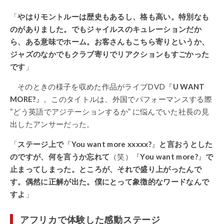
「
やはりモントルーは歴史もあるし、格も高い。特別なも
のがありました。でもジャイルスのキュレーションだか
ら、ある意味でホーム。お客さんもこちら寄りというか、
ジャズのなかでもクラブ寄りでリアクションもすごかった
です
」
そのときの様子を収めた作品がライブDVD『
U WANT
MORE?
』。このタイトルは、外国でパフォーマンスする際
“どう英語でアジテーションするか” に悩んでいた社長の見
出したアンサーだった。
「
ステージ上で
『
You want more xxxxx?
』
と言おうとした
のですが、何を言うか忘れて
（笑）『
You want more?
』
で
止まってしまった。ところが、それで盛り上がったんで
す。偶然に正解が出た。僕にとって象徴的なワードなんで
すよ
」
アフリカで体験した感動ステージ