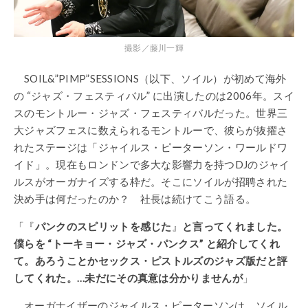
撮影／藤川一輝
SOIL&”PIMP”SESSIONS（以下、ソイル）が初めて海外
の “ジャズ・フェスティバル” に出演したのは2006年。スイ
スのモントルー・ジャズ・フェスティバルだった。世界三
大ジャズフェスに数えられるモントルーで、彼らが抜擢さ
れたステージは「ジャイルス・ピーターソン・ワールドワ
イド」。現在もロンドンで多大な影響力を持つDJのジャイ
ルスがオーガナイズする枠だ。そこにソイルが招聘された
決め手は何だったのか？ 社長は続けてこう語る。
「『
パンクのスピリットを感じた
』
と言ってくれました。
僕らを “トーキョー・ジャズ・パンクス” と紹介してくれ
て。あろうことかセックス・ピストルズのジャズ版だと評
してくれた。…未だにその真意は分かりませんが
」
オーガナイザーのジャイルス・ピーターソンは、ソイル