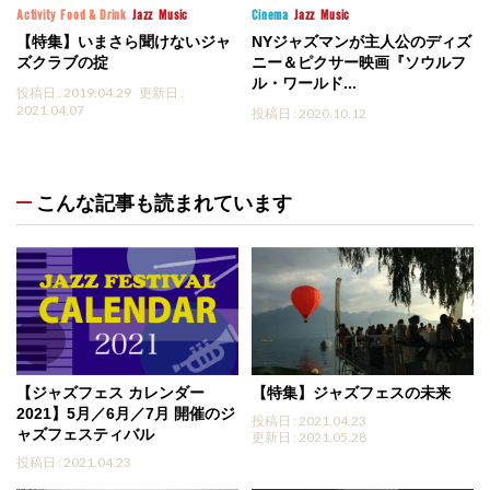
Activity
Food & Drink
Jazz
Music
Cinema
Jazz
Music
【特集】いまさら聞けないジャ
NYジャズマンが主人公のディズ
ズクラブの掟
ニー＆ピクサー映画『ソウルフ
ル・ワールド...
投稿日 : 2019.04.29
更新日 :
2021.04.07
投稿日 : 2020.10.12
こんな記事も読まれています
【ジャズフェス カレンダー
【特集】ジャズフェスの未来
2021】5月／6月／7月 開催のジ
投稿日 : 2021.04.23
ャズフェスティバル
更新日 : 2021.05.28
投稿日 : 2021.04.23