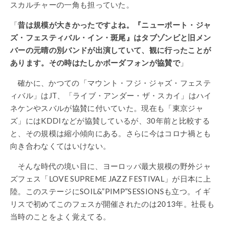
スカルチャーの一角も担っていた。
「
昔は規模が大きかったですよね。『ニューポート・ジャ
ズ・フェスティバル・イン・斑尾』はタブゾンビと旧メン
バーの元晴の別バンドが出演していて、観に行ったことが
あります。その時はたしかボーダフォンが協賛で
」
確かに、かつての「マウント・フジ・ジャズ・フェステ
ィバル」はJT、「ライブ・アンダー・ザ・スカイ」はハイ
ネケンやスバルが協賛に付いていた。現在も「東京ジャ
ズ」にはKDDIなどが協賛しているが、30年前と比較する
と、その規模は縮小傾向にある。さらに今はコロナ禍とも
向き合わなくてはいけない。
そんな時代の境い目に、ヨーロッパ最大規模の野外ジャ
ズフェス「LOVE SUPREME JAZZ FESTIVAL」が日本に上
陸。このステージにSOIL&”PIMP”SESSIONSも立つ。イギ
リスで初めてこのフェスが開催されたのは2013年。社長も
当時のことをよく覚えてる。