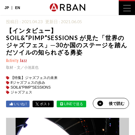
JP
EN
投稿日 : 2021.04.23
更新日 : 2021.06.05
【インタビュー】
SOIL&”PIMP”SESSIONS が見た「世界の
ジャズフェス」─30か国のステージを踏ん
だソイルの知られざる勇姿
Activity
Jazz
取材・文／小池直也
【特集】ジャズフェスの未来
#ジャズフェスの歩み
SOIL&"PIMP"SESSIONS
ジャズフェス
後で読む
いいね !
ポスト
LINEで送る