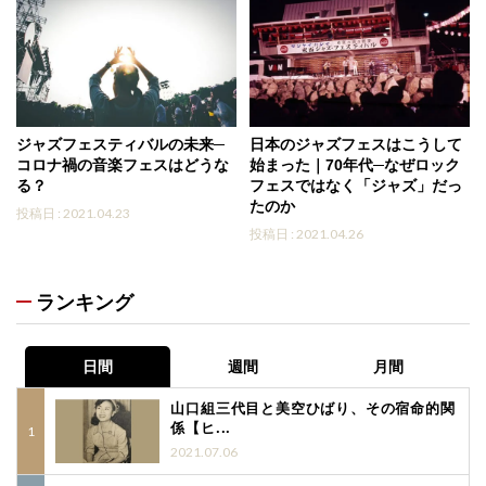
ジャズフェスティバルの未来─
日本のジャズフェスはこうして
コロナ禍の音楽フェスはどうな
始まった｜70年代─なぜロック
る？
フェスではなく「ジャズ」だっ
たのか
投稿日 : 2021.04.23
投稿日 : 2021.04.26
ランキング
日間
週間
月間
山口組三代目と美空ひばり、その宿命的関
係【ヒ...
2021.07.06