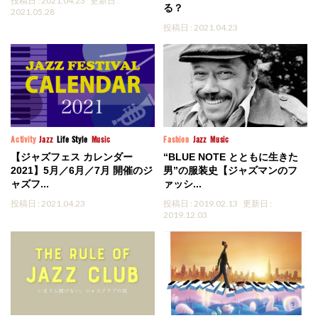
投稿日 : 2021.04.23
更新日 :
る？
2021.05.28
投稿日 : 2021.04.23
Activity
Jazz
Life Style
Music
Fashion
Jazz
Music
【ジャズフェス カレンダー
“BLUE NOTE とともに生きた
2021】5月／6月／7月 開催のジ
男”の服装史【ジャズマンのフ
ャズフ...
ァッシ...
投稿日 : 2021.04.23
投稿日 : 2019.02.13
更新日 :
2019.12.03