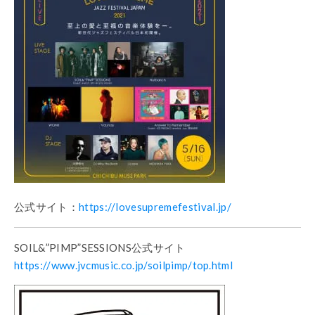
公式サイト：
https://lovesupremefestival.jp/
SOIL&”PIMP”SESSIONS公式サイト
https://www.jvcmusic.co.jp/soilpimp/top.html