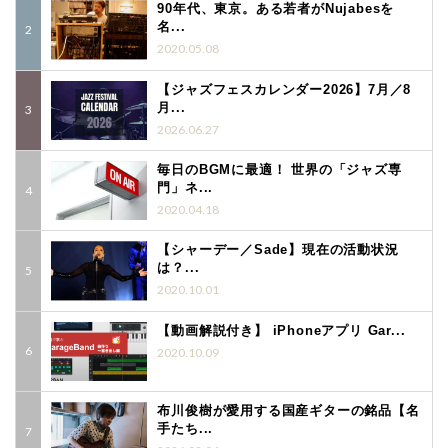
90年代、東京。ある若者がNujabesを
名...
2020.05.08
【ジャズフェスカレンダー2026】7月／8
月...
2026.06.27
毎日のBGMに最適！ 世界の「ジャズ専
門」ネ...
2020.04.18
【シャーデー／Sade】現在の活動状況
は？...
2020.10.01
【動画解説付き】 iPhoneアプリ Gar...
2020.10.09
布川俊樹が愛用する国産ギターの銘品【名
手たち...