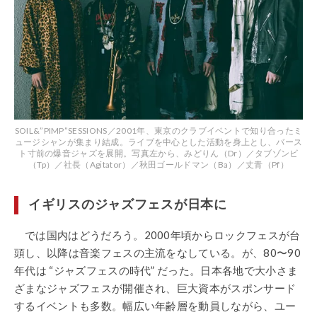
SOIL&”PIMP”SESSIONS／2001年、東京のクラブイベントで知り合ったミ
ュージシャンが集まり結成。ライブを中心とした活動を身上とし、バース
ト寸前の爆音ジャズを展開。写真左から、みどりん（Dr）／タブゾンビ
（Tp）／社長（Agitator）／秋田ゴールドマン（Ba）／丈青（Pf）
イギリスのジャズフェスが日本に
では国内はどうだろう。2000年頃からロックフェスが台
頭し、以降は音楽フェスの主流をなしている。が、80〜90
年代は “ジャズフェスの時代” だった。日本各地で大小さま
ざまなジャズフェスが開催され、巨大資本がスポンサード
するイベントも多数。幅広い年齢層を動員しながら、ユー