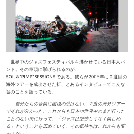
世界中のジャズフェスティバルを沸かせている日本人バ
ンド。その筆頭に挙げられるのが、
SOIL&”PIMP”SESSIONS
である。彼らが2005年に２度目の
海外ツアーを成功させた折、とあるインタビューでこんな
旨のことを語っている。
――自分たちの音楽に国境の壁はない。２度の海外ツアー
でそれが分かった。これからも日本や世界中のまだ行った
ことのない街に行って、「ジャズは堅苦しくなく楽しめ
る」ということを広めていく。その気持ちはこれからも変
わらない――