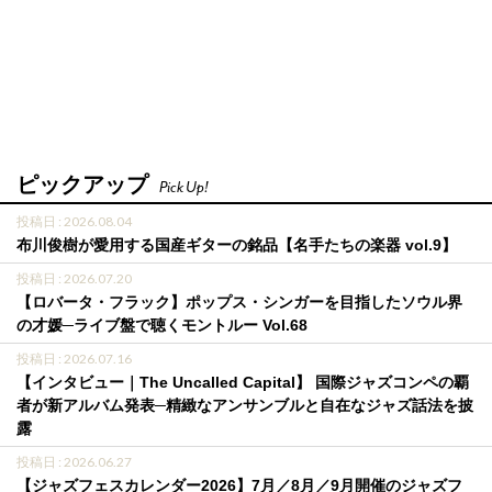
ピックアップ
Pick Up!
投稿日 : 2026.08.04
布川俊樹が愛用する国産ギターの銘品【名手たちの楽器 vol.9】
投稿日 : 2026.07.20
【ロバータ・フラック】ポップス・シンガーを目指したソウル界
の才媛─ライブ盤で聴くモントルー Vol.68
投稿日 : 2026.07.16
【インタビュー｜The Uncalled Capital】 国際ジャズコンペの覇
者が新アルバム発表─精緻なアンサンブルと自在なジャズ話法を披
露
投稿日 : 2026.06.27
【ジャズフェスカレンダー2026】7月／8月／9月開催のジャズフ