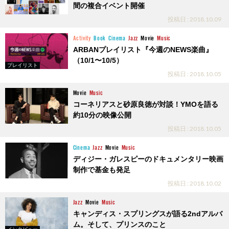
間の複合イベント開催
投稿日 : 2018.10.09
Activity
Book
Cinema
Jazz
Movie
Music
ARBANプレイリスト『今週のNEWS楽曲』
（10/1〜10/5）
プレイリスト
投稿日 : 2018.10.05
Movie
Music
コーネリアスと砂原良徳が対談！YMOを語る
約10分の映像公開
投稿日 : 2018.10.05
Cinema
Jazz
Movie
Music
ディジー・ガレスピーのドキュメンタリー映画
制作で基金も発足
投稿日 : 2018.10.02
Jazz
Movie
Music
キャンディス・スプリングスが語る2ndアルバ
ム。そして、プリンスのこと