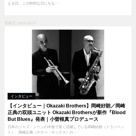
える日。この特別な日にちな･･･
投稿日 : 2026.03.27
インタビュー
【インタビュー｜Okazaki Brothers】岡崎好朗／岡崎
正典の双頭ユニット Okazaki Brothersが新作『Blood
But Blues』発表｜小曽根真プロデュース
日本のジャズ・シーンの中核で長く活躍している岡崎好朗（トランペッ
ト）、岡崎正典（テナー・サックス）の･･･