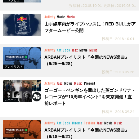
インタビュー
投稿日 : 2018.10.01
更新日 : 2019.03.01
Activity
Movie
Music
山手線車内がライブハウスに！RED BULLがア
フタームービー公開
投稿日 : 2018.10.01
Activity
Art
Book
Jazz
Movie
Music
ARBANプレイリスト『今週のNEWS楽曲』
（9/25〜9/28）
プレイリスト
投稿日 : 2018.09.28
Activity
Jazz
Movie
Music
Present
ゴーゴー・ペンギンを輩出した英ゴンドワナ・
レコーズが“10周年イベント”を東京開催！直
レポート
前レポート
投稿日 : 2018.09.24
Activity
Art
Book
Cinema
Fashion
Jazz
Movie
Music
ARBANプレイリスト『今週のNEWS楽曲』
（9/18〜9/21）