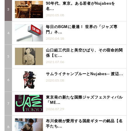
90年代、東京。ある若者がNujabesを
名...
2020.05.08
毎日のBGMに最適！ 世界の「ジャズ専
門」ネ...
2020.04.18
山口組三代目と美空ひばり、その宿命的関
係【ヒ...
2021.07.06
サムライチャンプルーとNujabes─ 渡辺...
2020.05.08
東京発の新たな国際ジャズフェスティバル
「ME...
2026.07.29
布川俊樹が愛用する国産ギターの銘品【名
手たち...