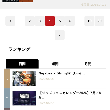
プレイリスト
投稿日 : 2018.09.21
<
2
3
4
5
6
10
20
･･･
･･･
>
･･･
ランキング
日間
週間
月間
Nujabes × Shing02〈Luv(...
2020.06.05
【ジャズフェスカレンダー2026】7月／8
月...
2026.06.27