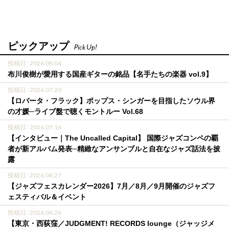
ピックアップ
Pick Up!
投稿日 : 2026.08.04
布川俊樹が愛用する国産ギターの銘品【名手たちの楽器 vol.9】
投稿日 : 2026.07.20
【ロバータ・フラック】ポップス・シンガーを目指したソウル界
の才媛─ライブ盤で聴くモントルー Vol.68
投稿日 : 2026.07.16
【インタビュー｜The Uncalled Capital】 国際ジャズコンペの覇
者が新アルバム発表─精緻なアンサンブルと自在なジャズ話法を披
露
投稿日 : 2026.06.27
【ジャズフェスカレンダー2026】7月／8月／9月開催のジャズフ
ェスティバル＆イベント
投稿日 : 2026.06.26
【東京・西荻窪／JUDGMENT! RECORDS lounge（ジャッジメ