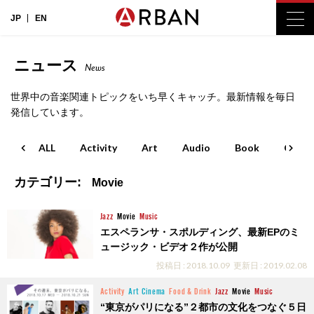
JP
EN
ニュース
News
世界中の音楽関連トピックをいち早くキャッチ。最新情報を毎日
発信しています。
ALL
Activity
Art
Audio
Book
Cinem
カテゴリー:
Movie
Jazz
Movie
Music
エスペランサ・スポルディング、最新EPのミ
ュージック・ビデオ２作が公開
投稿日 : 2018.10.09
更新日 : 2019.02.08
Activity
Art
Cinema
Food & Drink
Jazz
Movie
Music
“東京がパリになる”２都市の文化をつなぐ５日