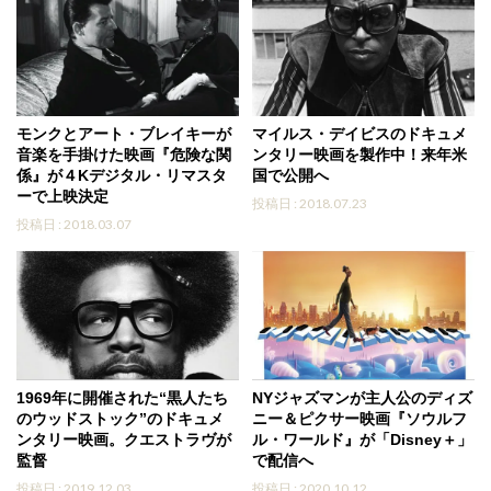
モンクとアート・ブレイキーが
マイルス・デイビスのドキュメ
音楽を手掛けた映画『危険な関
ンタリー映画を製作中！来年米
係』が４Kデジタル・リマスタ
国で公開へ
ーで上映決定
投稿日 : 2018.07.23
投稿日 : 2018.03.07
1969年に開催された“黒人たち
NYジャズマンが主人公のディズ
のウッドストック”のドキュメ
ニー＆ピクサー映画『ソウルフ
ンタリー映画。クエストラヴが
ル・ワールド』が「Disney＋」
監督
で配信へ
投稿日 : 2019.12.03
投稿日 : 2020.10.12