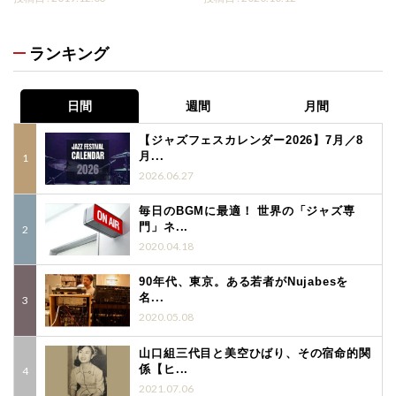
ランキング
日間
週間
月間
【ジャズフェスカレンダー2026】7月／8
月...
2026.06.27
毎日のBGMに最適！ 世界の「ジャズ専
門」ネ...
2020.04.18
90年代、東京。ある若者がNujabesを
名...
2020.05.08
山口組三代目と美空ひばり、その宿命的関
係【ヒ...
2021.07.06