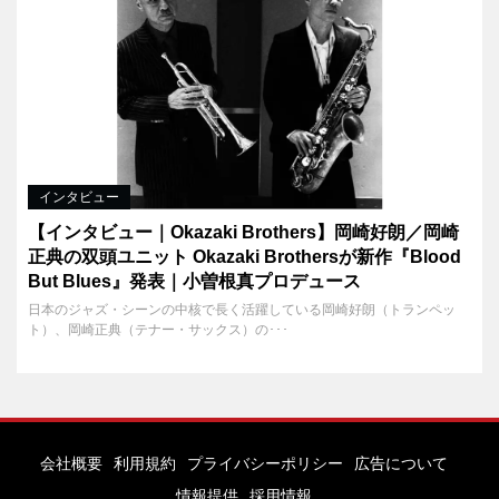
インタビュー
【インタビュー｜Okazaki Brothers】岡崎好朗／岡崎
正典の双頭ユニット Okazaki Brothersが新作『Blood
But Blues』発表｜小曽根真プロデュース
日本のジャズ・シーンの中核で長く活躍している岡崎好朗（トランペッ
ト）、岡崎正典（テナー・サックス）の･･･
会社概要
利用規約
プライバシーポリシー
広告について
情報提供
採用情報