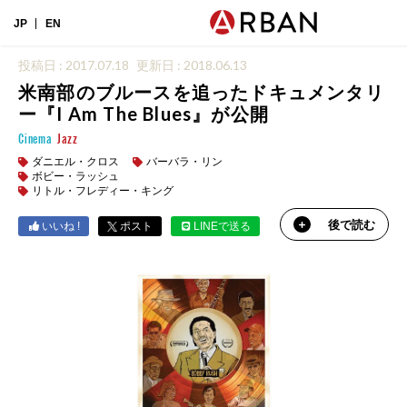
JP
EN
投稿日 : 2017.07.18
更新日 : 2018.06.13
米南部のブルースを追ったドキュメンタリ
ー『I Am The Blues』が公開
Cinema
Jazz
ダニエル・クロス
バーバラ・リン
ボビー・ラッシュ
リトル・フレディー・キング
後で読む
いいね !
ポスト
LINEで送る