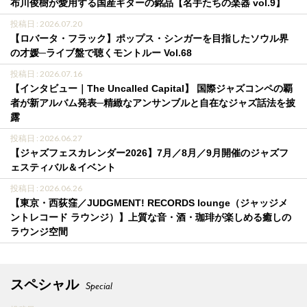
布川俊樹が愛用する国産ギターの銘品【名手たちの楽器 vol.9】
投稿日 : 2026.07.20
【ロバータ・フラック】ポップス・シンガーを目指したソウル界
の才媛─ライブ盤で聴くモントルー Vol.68
投稿日 : 2026.07.16
【インタビュー｜The Uncalled Capital】 国際ジャズコンペの覇
者が新アルバム発表─精緻なアンサンブルと自在なジャズ話法を披
露
投稿日 : 2026.06.27
【ジャズフェスカレンダー2026】7月／8月／9月開催のジャズフ
ェスティバル＆イベント
投稿日 : 2026.06.26
【東京・西荻窪／JUDGMENT! RECORDS lounge（ジャッジメ
ントレコード ラウンジ）】上質な音・酒・珈琲が楽しめる癒しの
ラウンジ空間
スペシャル
Special