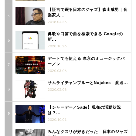
【証言で綴る日本のジャズ】森山威男｜音
楽家人...
2018.04.26
鼻歌や口笛で曲を検索できる Googleの
新...
2020.10.26
デートでも使える 東京のミュージックバ
ー／レ...
2020.03.06
サムライチャンプルーとNujabes─ 渡辺...
2020.05.08
【シャーデー／Sade】現在の活動状況
は？...
2020.10.01
みんなクスリが好きだった─ 日本のジャズ