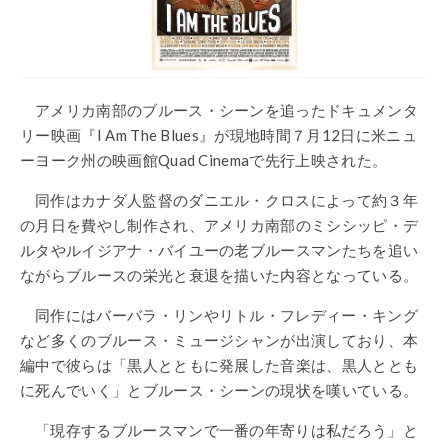
アメリカ南部のブルース・シーンを追ったドキュメンタ
リー映画『I Am The Blues』が現地時間７月12日に米ニュ
ーヨーク州の映画館Quad Cinemaで先行上映された。
同作はカナダ人監督のダニエル・クロスによって約３年
の月日を費やし制作され、アメリカ南部のミシシッピ・デ
ルタやルイジアナ・バイユーの老ブルースマンたちを追い
ながらブルースの栄光と衰退を描いた内容となっている。
同作にはバーバラ・リンやリトル・フレディー・キング
など多くのブルース・ミュージシャンが出演しており、本
編中で彼らは「黒人とともに発展した音楽は、黒人ととも
に死んでいく」とブルース・シーンの現状を嘆いている。
「現存するブルースマンで一番の年寄りは私だろう」と