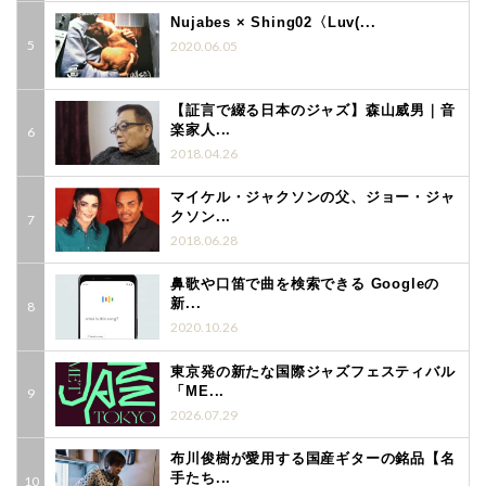
Nujabes × Shing02〈Luv(...
2020.06.05
【証言で綴る日本のジャズ】森山威男｜音
楽家人...
2018.04.26
マイケル・ジャクソンの父、ジョー・ジャ
クソン...
2018.06.28
鼻歌や口笛で曲を検索できる Googleの
新...
2020.10.26
東京発の新たな国際ジャズフェスティバル
「ME...
2026.07.29
布川俊樹が愛用する国産ギターの銘品【名
手たち...