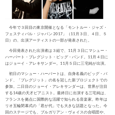
今年で３回目の東京開催となる「モントルー・ジャズ・
フェスティバル・ジャパン 2017」（11月３日、４日、５
日）の、出演アーティストの一部が発表された。
今回発表された出演者は３組で、11月３日にマシュー・
ハーバート・ブレグジット・ビッグ・バンド。11月４日に
はジョーイ・アレキサンダー。11月５日に三宅純が出演。
初日のマシュー・ハーバートは、自身名義のビッグ・バ
ンド、「ブレグジット」の名を冠した新プロジェクトでの
参加。二日目のジョーイ・アレキサンダーは、世界が注目
する14歳の天才ピアニスト。最終日に出演する三宅純は、
フランスを拠点に国際的な活躍で知られる音楽家。昨年は
リオ五輪閉幕式の「君が代」でも大きな話題となった。今
回のステージでも、ブルガリアン・ヴォイスの合唱団や、