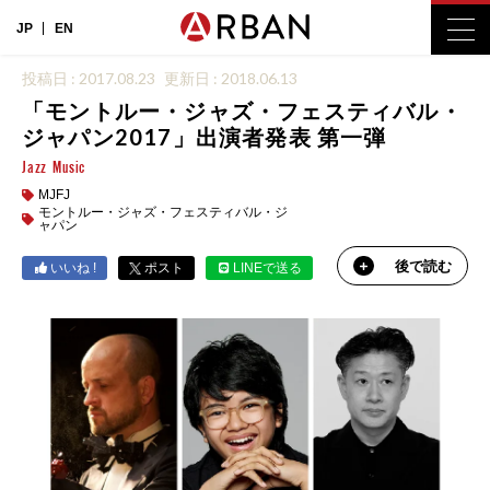
JP
EN
投稿日 : 2017.08.23
更新日 : 2018.06.13
「モントルー・ジャズ・フェスティバル・
ジャパン2017」出演者発表 第一弾
Jazz
Music
MJFJ
モントルー・ジャズ・フェスティバル・ジ
ャパン
後で読む
いいね !
ポスト
LINEで送る