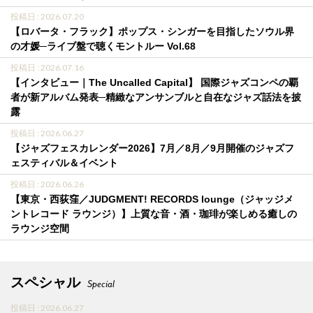
投稿日 : 2026.07.20
【ロバータ・フラック】ポップス・シンガーを目指したソウル界
の才媛─ライブ盤で聴くモントルー Vol.68
投稿日 : 2026.07.16
【インタビュー｜The Uncalled Capital】 国際ジャズコンペの覇
者が新アルバム発表─精緻なアンサンブルと自在なジャズ話法を披
露
投稿日 : 2026.06.27
【ジャズフェスカレンダー2026】7月／8月／9月開催のジャズフ
ェスティバル＆イベント
投稿日 : 2026.06.26
【東京・西荻窪／JUDGMENT! RECORDS lounge（ジャッジメ
ントレコード ラウンジ）】上質な音・酒・珈琲が楽しめる癒しの
ラウンジ空間
スペシャル
Special
投稿日 : 2026.06.27