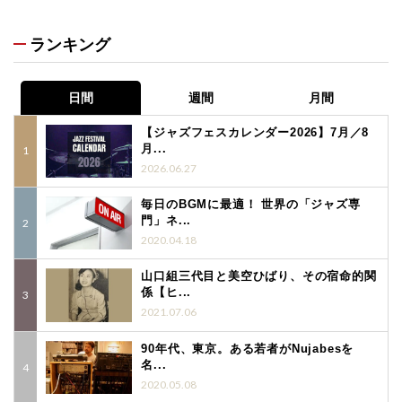
ランキング
日間
週間
月間
【ジャズフェスカレンダー2026】7月／8
月...
2026.06.27
毎日のBGMに最適！ 世界の「ジャズ専
門」ネ...
2020.04.18
山口組三代目と美空ひばり、その宿命的関
係【ヒ...
2021.07.06
90年代、東京。ある若者がNujabesを
名...
2020.05.08