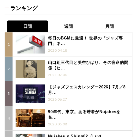
ランキング
日間
週間
月間
毎日のBGMに最適！ 世界の「ジャズ専
門」ネ...
2020.04.18
山口組三代目と美空ひばり、その宿命的関
係【ヒ...
2021.07.06
【ジャズフェスカレンダー2026】7月／8
月...
2026.06.27
90年代、東京。ある若者がNujabesを
名...
2020.05.08
Nujabes × Shing02〈Luv(...