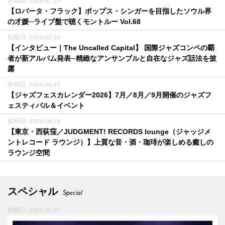
投稿日 : 2026.07.20
【ロバータ・フラック】ポップス・シンガーを目指したソウル界
の才媛─ライブ盤で聴くモントルー Vol.68
投稿日 : 2026.07.16
【インタビュー｜The Uncalled Capital】 国際ジャズコンペの覇
者が新アルバム発表─精緻なアンサンブルと自在なジャズ話法を披
露
投稿日 : 2026.06.27
【ジャズフェスカレンダー2026】7月／8月／9月開催のジャズフ
ェスティバル＆イベント
投稿日 : 2026.06.26
【東京・西荻窪／JUDGMENT! RECORDS lounge（ジャッジメ
ントレコード ラウンジ）】上質な音・酒・珈琲が楽しめる癒しの
ラウンジ空間
スペシャル
Special
投稿日 : 2026.06.27