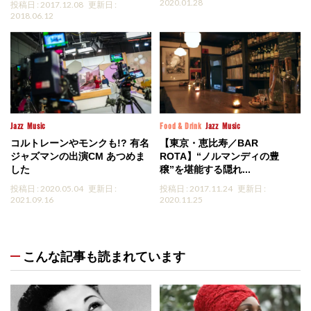
2020.01.28
投稿日 : 2017.12.08
更新日 :
2018.06.12
Jazz
Music
Food & Drink
Jazz
Music
コルトレーンやモンクも!? 有名
【東京・恵比寿／BAR
ジャズマンの出演CM あつめま
ROTA】“ノルマンディの豊
した
穣”を堪能する隠れ...
投稿日 : 2020.05.04
更新日 :
投稿日 : 2017.11.24
更新日 :
2021.09.16
2020.11.25
こんな記事も読まれています