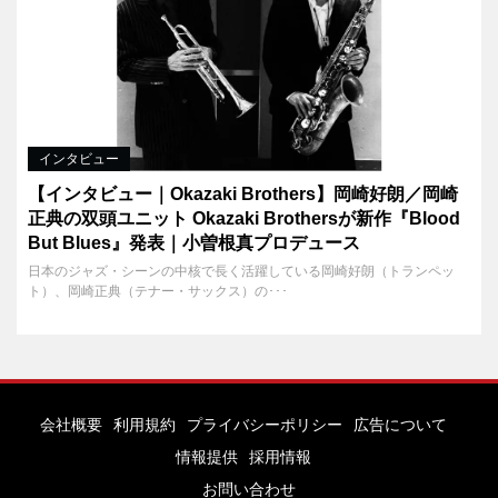
インタビュー
【インタビュー｜Okazaki Brothers】岡崎好朗／岡崎
正典の双頭ユニット Okazaki Brothersが新作『Blood
But Blues』発表｜小曽根真プロデュース
日本のジャズ・シーンの中核で長く活躍している岡崎好朗（トランペッ
ト）、岡崎正典（テナー・サックス）の･･･
会社概要
利用規約
プライバシーポリシー
広告について
情報提供
採用情報
お問い合わせ