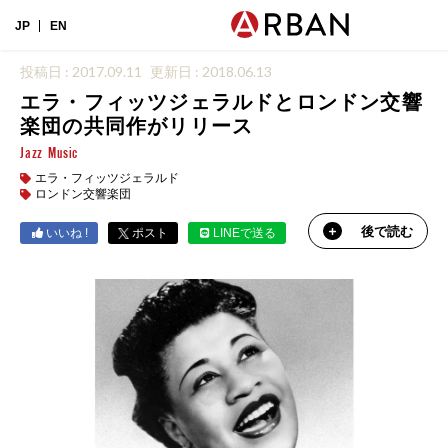
JP
EN
投稿日 : 2017.09.11
更新日 : 2018.06.13
エラ・フィッツジェラルドとロンドン交響
楽団の共同作がリリース
Jazz
Music
エラ・フィッツジェラルド
ロンドン交響楽団
後で読む
いいね !
ポスト
LINEで送る