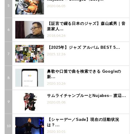
2020.06.05
【証言で綴る日本のジャズ】森山威男｜音
楽家人...
2018.04.26
【2025年】ジャズ アルバム BEST 5...
2025.12.26
鼻歌や口笛で曲を検索できる Googleの
新...
2020.10.26
サムライチャンプルーとNujabes─ 渡辺...
2020.05.08
【シャーデー／Sade】現在の活動状況
は？...
2020.10.01