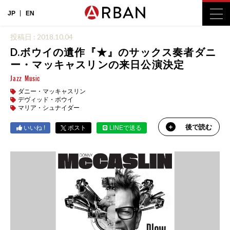
JP
EN
投稿日 : 2018.10.04
D.ボウイの遺作『★』のサックス奏者ダニ
ー・マッキャスリンの来日公演決定
Jazz
Music
ダニー・マッキャスリン
デヴィッド・ボウイ
マリア・シュナイダー
後で読む
いいね !
ポスト
LINEで送る