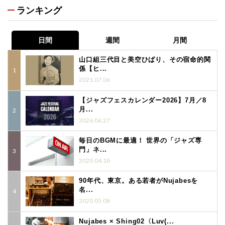
ランキング
日間
週間
月間
山口組三代目と美空ひばり、その宿命的関
係【ヒ...
2021.07.06
【ジャズフェスカレンダー2026】7月／8
月...
2026.06.27
毎日のBGMに最適！ 世界の「ジャズ専
門」ネ...
2020.04.18
90年代、東京。ある若者がNujabesを
名...
2020.05.08
Nujabes × Shing02〈Luv(...