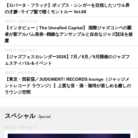
【ロバータ・フラック】ポップス・シンガーを目指したソウル界
の才媛─ライブ盤で聴くモントルー Vol.68
投稿日 : 2026.07.16
【インタビュー｜The Uncalled Capital】 国際ジャズコンペの覇
者が新アルバム発表─精緻なアンサンブルと自在なジャズ話法を披
露
投稿日 : 2026.06.27
【ジャズフェスカレンダー2026】7月／8月／9月開催のジャズフ
ェスティバル＆イベント
投稿日 : 2026.06.26
【東京・西荻窪／JUDGMENT! RECORDS lounge（ジャッジメ
ントレコード ラウンジ）】上質な音・酒・珈琲が楽しめる癒しの
ラウンジ空間
スペシャル
Special
投稿日 : 2026.06.27