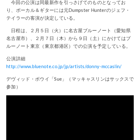
今回の公演は同最新作を引っさげてのものとなってお
り、ボーカル＆ギターには元Dumpster Hunterのジェフ・
テイラーの客演が決定している。
日程は、２月５日（火）に名古屋ブルーノート（愛知県
名古屋市）、２月７日（木）から９日（土）にかけてはブ
ルーノート東京（東京都港区）での公演を予定している。
公演詳細
http://www.bluenote.co.jp/jp/artists/donny-mccaslin/
デヴィッド・ボウイ「Sue」（マッキャスリンはサックスで
参加）