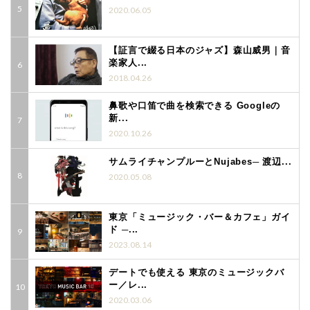
2020.06.05
【証言で綴る日本のジャズ】森山威男｜音
楽家人...
2018.04.26
鼻歌や口笛で曲を検索できる Googleの
新...
2020.10.26
サムライチャンプルーとNujabes─ 渡辺...
2020.05.08
東京「ミュージック・バー＆カフェ」ガイ
ド ─...
2023.08.14
デートでも使える 東京のミュージックバ
ー／レ...
2020.03.06