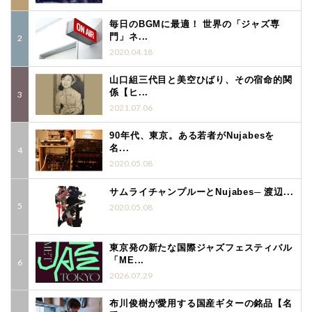
毎日のBGMに最適！ 世界の「ジャズ専
門」ネ...
2020.04.18
山口組三代目と美空ひばり、その宿命的関
係【ヒ...
2021.07.06
90年代、東京。ある若者がNujabesを
名...
2020.05.08
サムライチャンプルーとNujabes─ 渡辺...
2020.05.08
東京発の新たな国際ジャズフェスティバル
「ME...
2026.07.29
布川俊樹が愛用する国産ギターの銘品【名