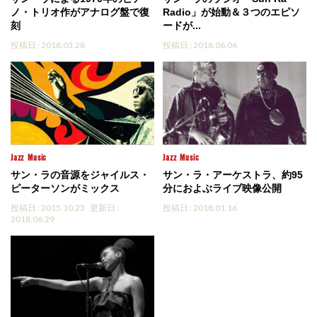
ノ・トリオ作がアナログ盤で復
Radio」が始動＆３つのエピソ
刻
ードが...
投稿日 : 2018.03.28
投稿日 : 2018.06.06
Jazz
Music
Jazz
Music
サン・ラの音源をジャイルス・
サン・ラ・アーケストラ、約95
ピーターソンがミックス
分におよぶライブ映像公開
投稿日 : 2015.10.23
更新日 :
投稿日 : 2018.01.16
2018.06.29