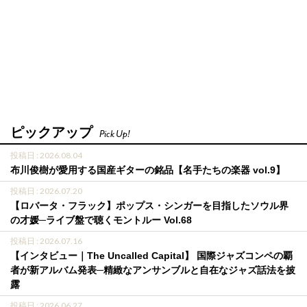
ピックアップ
Pick Up!
投稿日 : 2026.08.04
布川俊樹が愛用する国産ギターの銘品【名手たちの楽器 vol.9】
投稿日 : 2026.07.20
【ロバータ・フラック】ポップス・シンガーを目指したソウル界
の才媛─ライブ盤で聴くモントルー Vol.68
投稿日 : 2026.07.16
【インタビュー｜The Uncalled Capital】 国際ジャズコンペの覇
者が新アルバム発表─精緻なアンサンブルと自在なジャズ話法を披
露
投稿日 : 2026.06.27