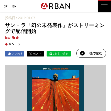
JP
EN
投稿日 : 2019.01.07
サン・ラ「幻の未発表作」がストリーミン
グで配信開始
Jazz
Music
サン・ラ
後で読む
いいね !
ポスト
LINEで送る