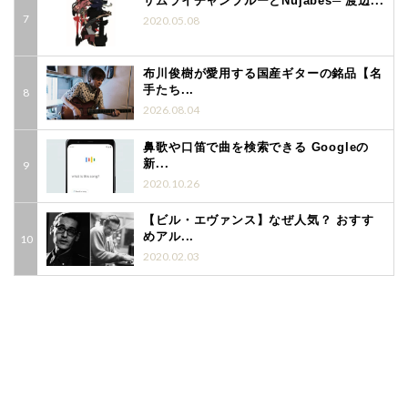
サムライチャンプルーとNujabes─ 渡辺...
2020.05.08
布川俊樹が愛用する国産ギターの銘品【名
手たち...
2026.08.04
鼻歌や口笛で曲を検索できる Googleの
新...
2020.10.26
【ビル・エヴァンス】なぜ人気？ おすす
めアル...
2020.02.03