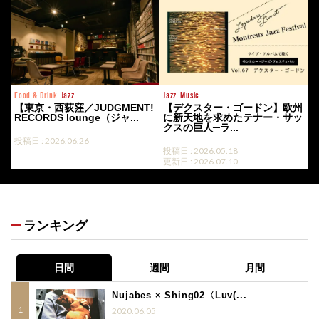
Food & Drink
Jazz
Jazz
Music
【東京・西荻窪／JUDGMENT!
【デクスター・ゴードン】欧州
RECORDS lounge（ジャ...
に新天地を求めたテナー・サッ
クスの巨人─ラ...
投稿日 : 2026.06.26
投稿日 : 2026.05.18
更新日 : 2026.07.10
ランキング
日間
週間
月間
Nujabes × Shing02〈Luv(...
2020.06.05