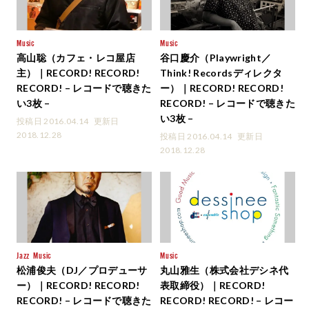
Music
Music
高山聡（カフェ・レコ屋店
谷口慶介（Playwright／
主）｜RECORD! RECORD!
Think! Recordsディレクタ
RECORD! – レコードで聴きた
ー）｜RECORD! RECORD!
い3枚 –
RECORD! – レコードで聴きた
い3枚 –
投稿日 2016.04.14
更新日
2018.12.28
投稿日 2016.04.14
更新日
2018.12.28
Jazz
Music
Music
松浦俊夫（DJ／プロデューサ
丸山雅生（株式会社デシネ代
ー）｜RECORD! RECORD!
表取締役）｜RECORD!
RECORD! – レコードで聴きた
RECORD! RECORD! – レコー