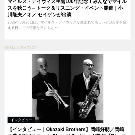
マイルス・デイヴィス生誕100年記念！みんなでマイル
スを聴こう─ トーク＆リスニング・イベント開催｜小
川隆夫／オノ セイゲンが出演
2026年5月26日は、マイルス・デイヴィスが生まれてちょうど100年を迎
える日。この特別な日にちな･･･
投稿日 : 2026.03.27
インタビュー
【インタビュー｜Okazaki Brothers】岡崎好朗／岡崎