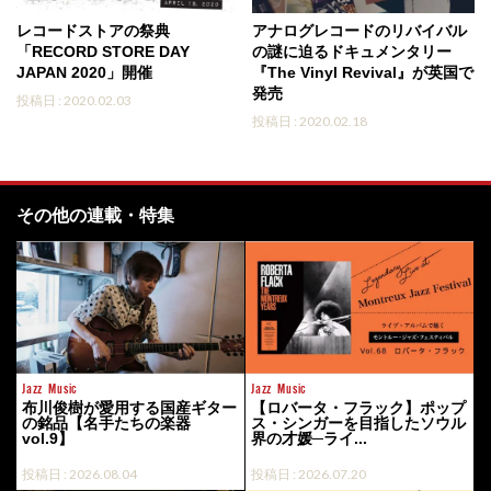
レコードストアの祭典
アナログレコードのリバイバル
「RECORD STORE DAY
の謎に迫るドキュメンタリー
JAPAN 2020」開催
『The Vinyl Revival』が英国で
発売
投稿日 : 2020.02.03
投稿日 : 2020.02.18
その他の連載・特集
Jazz
Music
Jazz
Music
布川俊樹が愛用する国産ギター
【ロバータ・フラック】ポップ
の銘品【名手たちの楽器
ス・シンガーを目指したソウル
vol.9】
界の才媛─ライ...
投稿日 : 2026.08.04
投稿日 : 2026.07.20