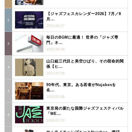
【ジャズフェスカレンダー2026】7月／8
月...
2026.06.27
毎日のBGMに最適！ 世界の「ジャズ専
門」ネ...
2020.04.18
山口組三代目と美空ひばり、その宿命的関
係【ヒ...
2021.07.06
90年代、東京。ある若者がNujabesを
名...
2020.05.08
東京発の新たな国際ジャズフェスティバル
「ME...
2026.07.29