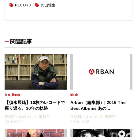
RECORD
丸山雅生
関連記事
Jazz
Music
Music
【須永辰緒】10枚のレコードで
Arban（編集部）| 2016 The
振り返る、30年の軌跡
Best Albums あの...
投稿日 : 2015.11.24
更新日 :
投稿日 : 2016.12.21
更新日 :
2019.02.22
2018.12.28