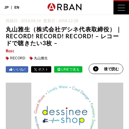
JP
EN
投稿日 : 2016.04.14
更新日 : 2018.12.28
丸山雅生（株式会社デシネ代表取締役）｜
RECORD! RECORD! RECORD! – レコー
ドで聴きたい3枚 –
Music
RECORD
丸山雅生
後で読む
いいね !
ポスト
LINEで送る