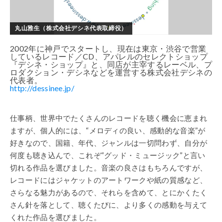
丸山雅生（株式会社デシネ代表取締役）
2002年に神戸でスタートし、現在は東京・渋谷で営業
しているレコード／CD、アパレルのセレクトショップ
『デシネ・ショップ』と、同店が主宰するレーベル、プ
ロダクション・デシネなどを運営する株式会社デシネの
代表者。
http://dessinee.jp/
仕事柄、世界中でたくさんのレコードを聴く機会に恵まれ
ますが、個人的には、“メロディの良い、感動的な音楽”が
好きなので、国籍、年代、ジャンルは一切問わず、自分が
何度も聴き込んで、これぞ“グッド・ミュージック”と言い
切れる作品を選びました。音楽の良さはもちろんですが、
レコードにはジャケットのアートワークや紙の質感など、
さらなる魅力があるので、それらを含めて、とにかくたく
さん針を落として、聴くたびに、より多くの感動を与えて
くれた作品を選びました。