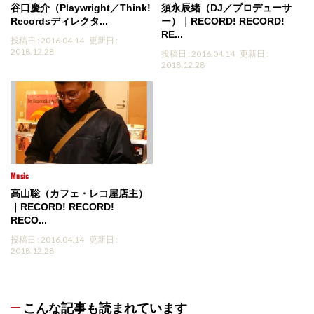
谷口慶介（Playwright／Think!
須永辰緒（DJ／プロデューサ
Recordsディレクタ...
ー）｜RECORD! RECORD!
RE...
投稿日 : 2016.04.14
更新日 :
2018.12.28
投稿日 : 2016.04.14
更新日 :
2018.12.28
Music
高山聡（カフェ・レコ屋店主）
｜RECORD! RECORD!
RECO...
投稿日 : 2016.04.14
更新日 :
2018.12.28
こんな記事も読まれています