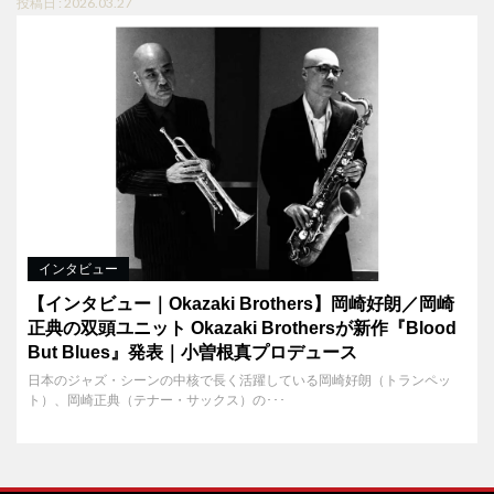
投稿日 : 2026.03.27
インタビュー
【インタビュー｜Okazaki Brothers】岡崎好朗／岡崎
正典の双頭ユニット Okazaki Brothersが新作『Blood
But Blues』発表｜小曽根真プロデュース
日本のジャズ・シーンの中核で長く活躍している岡崎好朗（トランペッ
ト）、岡崎正典（テナー・サックス）の･･･