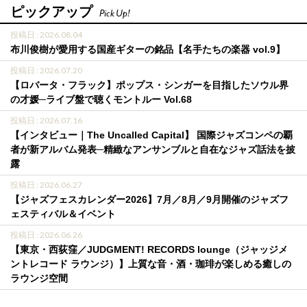
ピックアップ
Pick Up!
投稿日 : 2026.08.04
布川俊樹が愛用する国産ギターの銘品【名手たちの楽器 vol.9】
投稿日 : 2026.07.20
【ロバータ・フラック】ポップス・シンガーを目指したソウル界
の才媛─ライブ盤で聴くモントルー Vol.68
投稿日 : 2026.07.16
【インタビュー｜The Uncalled Capital】 国際ジャズコンペの覇
者が新アルバム発表─精緻なアンサンブルと自在なジャズ話法を披
露
投稿日 : 2026.06.27
【ジャズフェスカレンダー2026】7月／8月／9月開催のジャズフ
ェスティバル＆イベント
投稿日 : 2026.06.26
【東京・西荻窪／JUDGMENT! RECORDS lounge（ジャッジメ
ントレコード ラウンジ）】上質な音・酒・珈琲が楽しめる癒しの
ラウンジ空間