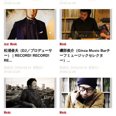
2018.12.28
2018.12.28
Jazz
Music
Music
松浦俊夫（DJ／プロデューサ
磯部俊介（Ginza Music Barチ
ー）｜RECORD! RECORD!
ーフミュージックセレクタ
RE...
ー）...
投稿日 : 2016.04.14
更新日 :
投稿日 : 2016.04.14
更新日 :
2018.12.28
2018.12.28
Music
Music