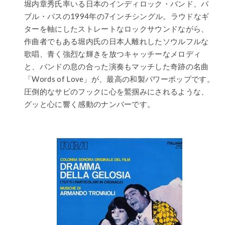
堀内章秀氏率いる日本のインディロック・バンド、バ
ブル・バスの1994年の7インチシングル。ラウドなギ
ターを軸にしたストレートなロックサウンドながら、
作曲者でもある堀内氏の日本人離れしたソウルフルな
歌唱、青く強烈な輝きを放つキャッチーなメロディ
と、バンドの息の合った演奏もマッチした奇跡の名曲
「Words of Love」が、最高の和製パワーポップです。
圧倒的なサビのフックに心を鷲掴みにされるような、
グッと心に響く感動のナンバーです。