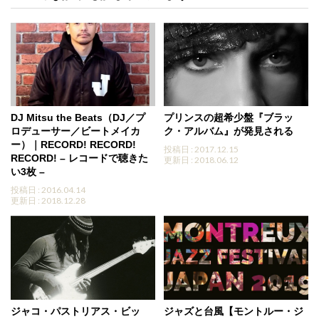
DJ Mitsu the Beats（DJ／プ
プリンスの超希少盤『ブラッ
ロデューサー／ビートメイカ
ク・アルバム』が発見される
ー）｜RECORD! RECORD!
投稿日 : 2017.12.15
RECORD! – レコードで聴きた
更新日 : 2018.06.12
い3枚 –
投稿日 : 2016.04.14
更新日 : 2018.12.28
ジャコ・パストリアス・ビッ
ジャズと台風【モントルー・ジ