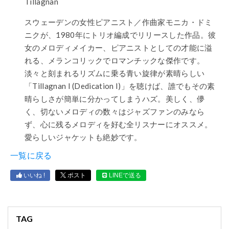
Tillagnan
スウェーデンの女性ピアニスト／作曲家モニカ・ドミ
ニクが、1980年にトリオ編成でリリースした作品。彼
女のメロディメイカー、ピアニストとしての才能に溢
れる、メランコリックでロマンチックな傑作です。
淡々と刻まれるリズムに乗る青い旋律が素晴らしい
「Tillagnan I (Dedication I)」を聴けば、誰でもその素
晴らしさが簡単に分かってしまうハズ。美しく、儚
く、切ないメロディの数々はジャズファンのみなら
ず、心に残るメロディを好む全リスナーにオススメ。
愛らしいジャケットも絶妙です。
一覧に戻る
いいね !
ポスト
LINEで送る
TAG