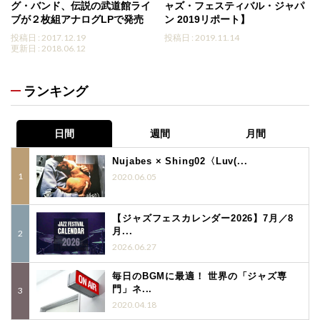
グ・バンド、伝説の武道館ライ
ャズ・フェスティバル・ジャパ
ブが２枚組アナログLPで発売
ン 2019リポート】
投稿日 : 2017.12.19
投稿日 : 2019.11.14
更新日 : 2018.06.12
ランキング
日間
週間
月間
Nujabes × Shing02〈Luv(...
2020.06.05
【ジャズフェスカレンダー2026】7月／8
月...
2026.06.27
毎日のBGMに最適！ 世界の「ジャズ専
門」ネ...
2020.04.18