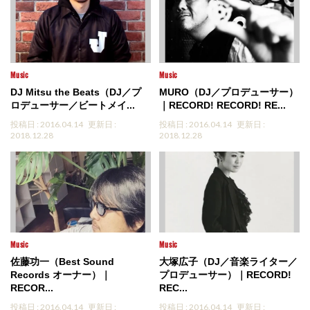
Music
Music
DJ Mitsu the Beats（DJ／プ
MURO（DJ／プロデューサー）
ロデューサー／ビートメイ...
｜RECORD! RECORD! RE...
投稿日 : 2016.04.14
更新日 :
投稿日 : 2016.04.14
更新日 :
2018.12.28
2018.12.28
Music
Music
佐藤功一（Best Sound
大塚広子（DJ／音楽ライター／
Records オーナー）｜
プロデューサー）｜RECORD!
RECOR...
REC...
投稿日 : 2016.04.14
更新日 :
投稿日 : 2016.04.14
更新日 :