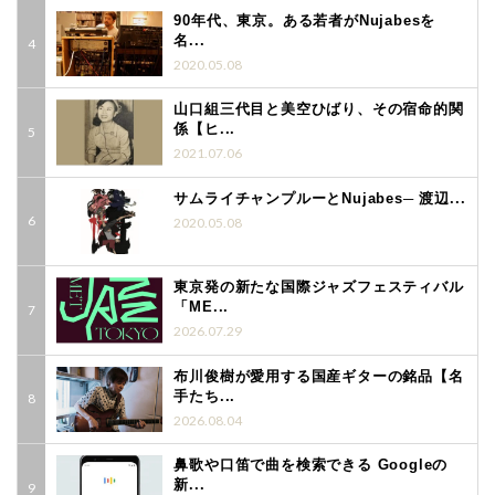
90年代、東京。ある若者がNujabesを
名...
2020.05.08
山口組三代目と美空ひばり、その宿命的関
係【ヒ...
2021.07.06
サムライチャンプルーとNujabes─ 渡辺...
2020.05.08
東京発の新たな国際ジャズフェスティバル
「ME...
2026.07.29
布川俊樹が愛用する国産ギターの銘品【名
手たち...
2026.08.04
鼻歌や口笛で曲を検索できる Googleの
新...