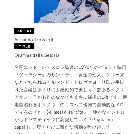
Armando Trovajoli
Dramma della Gelosia
名匠エットーレ・スコラ監督の1970年のイタリア映画
『ジェラシー』のサントラ。『黄金の七人』シリーズ
などで知られるアルマンド・トロヴァヨーリ氏が手掛
けた音楽はあまりにも感動的で美しく、数あるイタリ
アサントラの名作のなかでもまさに屈指の1枚です。疾
走感溢れるボサノヴァのリズムに優雅で感動的なメロ
ディをのせた「Sei mesi di felicita」、静かなイントロ
からドラマティックに高揚していく「Paglia nei
capelli」、聴くたびに新たな感動を呼び起こす