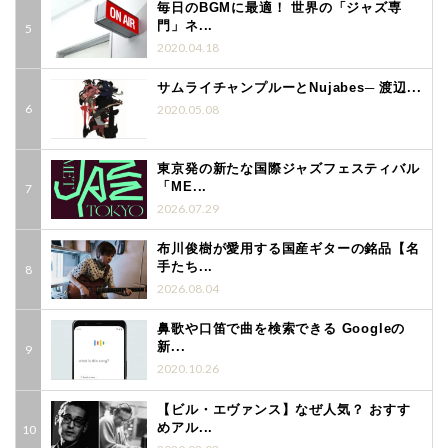
毎日のBGMに最適！ 世界の「ジャズ専
門」ネ...
2020.04.18
サムライチャンプルーとNujabes─ 渡辺...
2020.05.08
東京発の新たな国際ジャズフェスティバル
「ME...
2026.07.29
布川俊樹が愛用する国産ギターの銘品【名
手たち...
2026.08.04
鼻歌や口笛で曲を検索できる Googleの
新...
2020.10.26
【ビル・エヴァンス】なぜ人気？ おすす
めアル...