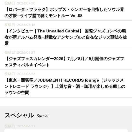
投稿日 : 2026.07.20
【ロバータ・フラック】ポップス・シンガーを目指したソウル界
の才媛─ライブ盤で聴くモントルー Vol.68
投稿日 : 2026.07.16
【インタビュー｜The Uncalled Capital】 国際ジャズコンペの覇
者が新アルバム発表─精緻なアンサンブルと自在なジャズ話法を披
露
投稿日 : 2026.06.27
【ジャズフェスカレンダー2026】7月／8月／9月開催のジャズフ
ェスティバル＆イベント
投稿日 : 2026.06.26
【東京・西荻窪／JUDGMENT! RECORDS lounge（ジャッジメ
ントレコード ラウンジ）】上質な音・酒・珈琲が楽しめる癒しの
ラウンジ空間
スペシャル
Special
投稿日 : 2026.06.27