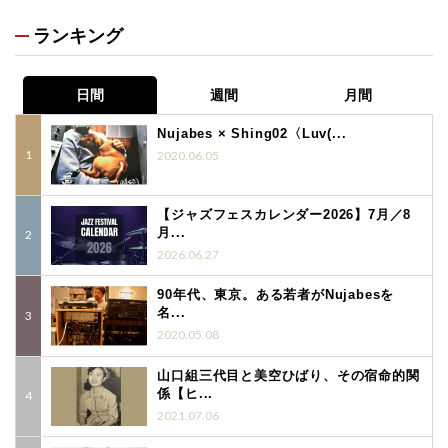
ランキング
日間
週間
月間
Nujabes × Shing02〈Luv(...
2020.06.05
【ジャズフェスカレンダー2026】7月／8
月...
2026.06.27
90年代、東京。ある若者がNujabesを
名...
2020.05.08
山口組三代目と美空ひばり、その宿命的関
係【ヒ...
2021.07.06