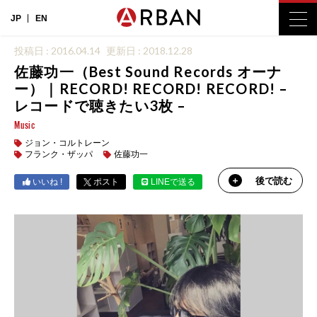
JP
EN
投稿日 : 2016.04.14
更新日 : 2018.12.28
佐藤功一（Best Sound Records オーナ
ー）｜RECORD! RECORD! RECORD! –
レコードで聴きたい3枚 –
Music
ジョン・コルトレーン
フランク・ザッパ
佐藤功一
後で読む
いいね !
ポスト
LINEで送る