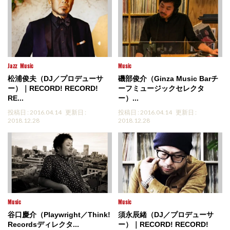
Jazz
Music
Music
松浦俊夫（DJ／プロデューサ
磯部俊介（Ginza Music Barチ
ー）｜RECORD! RECORD!
ーフミュージックセレクタ
RE...
ー）...
投稿日 : 2016.04.14
更新日 :
投稿日 : 2016.04.14
更新日 :
2018.12.28
2018.12.28
Music
Music
谷口慶介（Playwright／Think!
須永辰緒（DJ／プロデューサ
Recordsディレクタ...
ー）｜RECORD! RECORD!