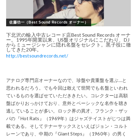
佐藤功一（Best Sound Records オーナー）
下北沢の輸入中古レコード店Best Sound Records オーナ
ー。1995年開業以来、US盤オリジナルにこだわり、DJ
からミュージシャンに隠れ名盤をセレクト。黒子役に徹
してきた20年。
http://bestsoundrecords.net/
アナログ専門店オーナーなので、珍盤や貴重盤を選ぶ…と
思われるだろう。でも今回は敢えて世間でも名盤といわれ
ているものを選ばせていただききたい。コレクターは高額
盤ばかりおっかけており、意外とベーシックな名作を聴き
逃していることが多い。ロック界の異才、フランク・ザッ
パの『Hot Rats』（1969年）はジャズテイストがじつは満
載である。そしてテナーサックスといえばジョン・コルト
レーンであり、中期の『Giant Steps』（1960年）の男く