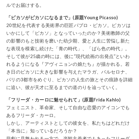
ルでお届けする。
「ピカソがピカソになるまで」(原題Young Picasso)
20世紀を代表する美術界の巨匠パブロ・ピカソ。ピカソは
いかにして「ピカソ」となっていったのか？美術教師の父
の影響のもと技術を磨いた幼少期、愛と人生に苦悩し新た
な表現を模索し続けた「青の時代」、「ばら色の時代」。
そして彼が25歳の時には、後に“現代絵画の出発点”といわ
れるようになる『アヴィニョンの娘たち』が描かれる。若
き日のピカソに大きな影響を与えたマラガ、バルセロナ、
パリの3都市をめぐり、ピカソの人生の旅とその痕跡を詳細
に追い、彼が天才に至るまでの道のりを辿っていく。
「フリーダ・カーロに魅せられて」(原題Frida Kahlo)
フェミニスト、革命家、そして自由な恋愛のアイコンでも
あるフリーダ・カーロ。
しかし、アーティストとしての彼女を、私たちはどれだけ
「本当に」知っているだろうか？
悲劇に見舞われる一方で、楽観主義者でもあったフリーダ