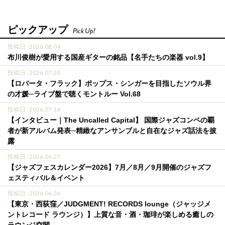
ピックアップ
Pick Up!
投稿日 : 2026.08.04
布川俊樹が愛用する国産ギターの銘品【名手たちの楽器 vol.9】
投稿日 : 2026.07.20
【ロバータ・フラック】ポップス・シンガーを目指したソウル界
の才媛─ライブ盤で聴くモントルー Vol.68
投稿日 : 2026.07.16
【インタビュー｜The Uncalled Capital】 国際ジャズコンペの覇
者が新アルバム発表─精緻なアンサンブルと自在なジャズ話法を披
露
投稿日 : 2026.06.27
【ジャズフェスカレンダー2026】7月／8月／9月開催のジャズフ
ェスティバル＆イベント
投稿日 : 2026.06.26
【東京・西荻窪／JUDGMENT! RECORDS lounge（ジャッジメ
ントレコード ラウンジ）】上質な音・酒・珈琲が楽しめる癒しの