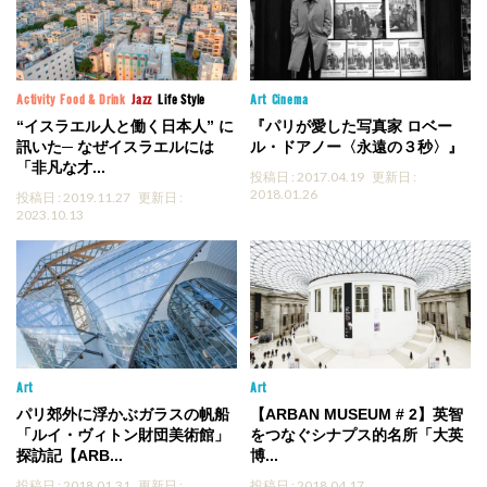
Activity
Food & Drink
Jazz
Life Style
Art
Cinema
“イスラエル人と働く日本人” に
『パリが愛した写真家 ロベー
訊いた─ なぜイスラエルには
ル・ドアノー〈永遠の３秒〉』
「非凡な才...
投稿日 : 2017.04.19
更新日 :
2018.01.26
投稿日 : 2019.11.27
更新日 :
2023.10.13
Art
Art
パリ郊外に浮かぶガラスの帆船
【ARBAN MUSEUM # 2】英智
「ルイ・ヴィトン財団美術館」
をつなぐシナプス的名所「大英
探訪記【ARB...
博...
投稿日 : 2018.01.31
更新日 :
投稿日 : 2018.04.17