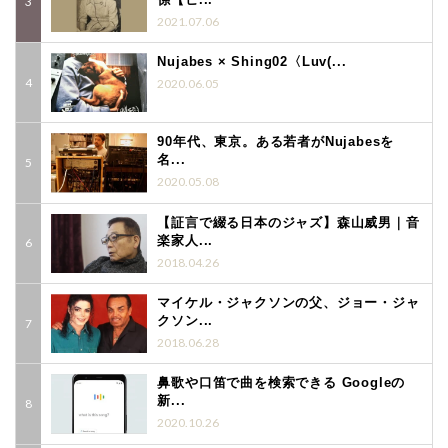
2021.07.06
Nujabes × Shing02〈Luv(...
2020.06.05
90年代、東京。ある若者がNujabesを
名...
2020.05.08
【証言で綴る日本のジャズ】森山威男｜音
楽家人...
2018.04.26
マイケル・ジャクソンの父、ジョー・ジャ
クソン...
2018.06.28
鼻歌や口笛で曲を検索できる Googleの
新...
2020.10.26