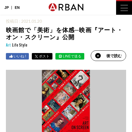
JP
EN
投稿日 : 2021.01.20
映画館で「美術」を体感─映画『アート・
オン・スクリーン』公開
Art
Life Style
後で読む
いいね !
ポスト
LINEで送る