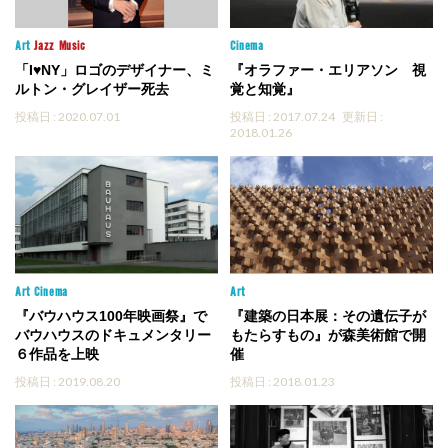
Art
Jazz
Music
Cinema
「I♥NY」ロゴのデザイナー、ミ
『オラファー・エリアソン 視
ルトン・グレイザー死去
覚と知覚』
投稿日 : 2020.07.01
投稿日 : 2017.07.24
更新日 :
2018.01.26
Art
Cinema
Art
『バウハウス100年映画祭』で
『建築の日本展：その遺伝子が
バウハウスのドキュメンタリー
もたらすもの』が森美術館で開
６作品を上映
催
投稿日 : 2019.08.20
投稿日 : 2018.01.23