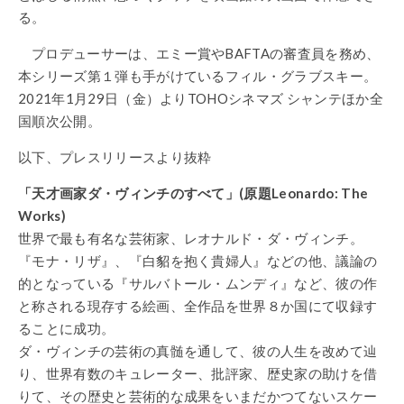
る。
プロデューサーは、エミー賞やBAFTAの審査員を務め、
本シリーズ第１弾も手がけているフィル・グラブスキー。
2021年1月29日（金）よりTOHOシネマズ シャンテほか全
国順次公開。
以下、プレスリリースより抜粋
「天才画家ダ・ヴィンチのすべて」(原題Leonardo: The
Works)
世界で最も有名な芸術家、レオナルド・ダ・ヴィンチ。
『モナ・リザ』、『白貂を抱く貴婦人』などの他、議論の
的となっている『サルバトール・ムンディ』など、彼の作
と称される現存する絵画、全作品を世界８か国にて収録す
ることに成功。
ダ・ヴィンチの芸術の真髄を通して、彼の人生を改めて辿
り、世界有数のキュレーター、批評家、歴史家の助けを借
りて、その歴史と芸術的な成果をいまだかつてないスケー