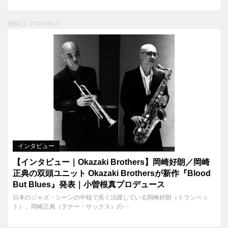
投稿日 : 2026.03.27
インタビュー
【インタビュー｜Okazaki Brothers】岡崎好朗／岡崎
正典の双頭ユニット Okazaki Brothersが新作『Blood
But Blues』発表｜小曽根真プロデュース
日本のジャズ・シーンの中核で長く活躍している岡崎好朗（トランペッ
ト）、岡崎正典（テナー・サックス）の･･･