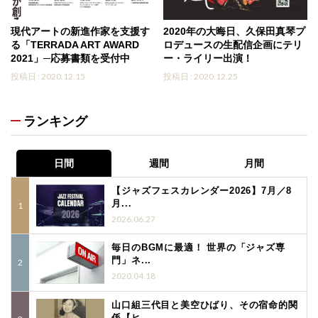
現代アートの新進作家を支援す
2020年の大晦日、久保田真琴プ
る「TERRADA ART AWARD
ロデュースの生配信企画にテリ
2021」─応募書類を受付中
ー・ライリー出演！
投稿日 : 2020.12.15
投稿日 : 2020.12.25
ランキング
日間
週間
月間
【ジャズフェスカレンダー2026】7月／8
月...
2026.06.27
毎日のBGMに最適！ 世界の「ジャズ専
門」ネ...
2020.04.18
山口組三代目と美空ひばり、その宿命的関
係【ヒ...