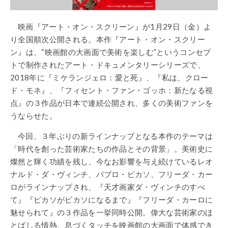
映画『アート・オン・スクリーン』が1月29日（金）よ
り全国順次公開される。本作『アート・オン・スクリー
ン』は、“映画館の大画面で美術を楽しむ”というコンセプ
トで制作されたアート・ドキュメンタリーシリーズで、
2018年に『ミケランジェロ：愛と死』、『私は、クロー
ド・モネ』、『フィセント・ファン・ゴッホ：新たなる視
点』の３作品が日本で連続公開され、多くの美術ファンを
うならせた。
今回、３年ぶりの新ラインナップとなる本作のテーマは
「時代を創った芸術家たちの作品とその背景」。美術史に
燦然と輝く功績を残し、今なお影響を与え続けているレオ
ナルド・ダ・ヴィンチ、パブロ・ピカソ、フリーダ・カー
ロがラインナップされ、『天才画家ダ・ヴィンチのすべ
て』『ピカソがピカソになるまで』『フリーダ・カーロに
魅せられて』の３作品を一挙同時公開。偉大な芸術家のほ
とばしる情熱、息づくタッチを映画館の大画面で体感でき