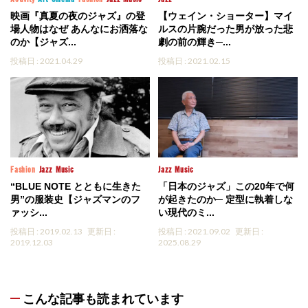
映画『真夏の夜のジャズ』の登
【ウェイン・ショーター】マイ
場人物はなぜ あんなにお洒落な
ルスの片腕だった男が放った悲
のか【ジャズ...
劇の前の輝き─...
投稿日 : 2021.04.29
投稿日 : 2021.02.15
Fashion
Jazz
Music
Jazz
Music
“BLUE NOTE とともに生きた
「日本のジャズ」この20年で何
男”の服装史【ジャズマンのフ
が起きたのか─ 定型に執着しな
ァッシ...
い現代のミ...
投稿日 : 2019.02.13
更新日 :
投稿日 : 2021.09.02
更新日 :
2019.12.03
2025.08.29
こんな記事も読まれています