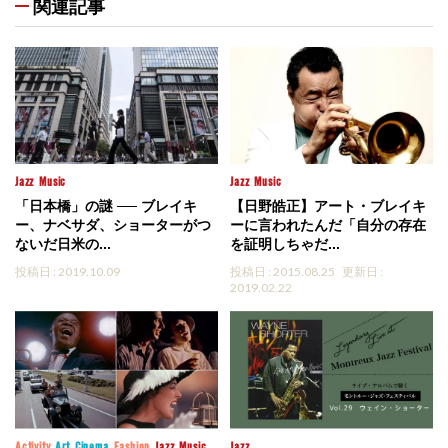
関連記事
Jazz
Music
Jazz
Music
「日本橋」の謎 ── ブレイキ
【日野皓正】アート・ブレイキ
ー、ナベサダ、ショーターがつ
ーに言われたんだ「自分の存在
ないだ日米の...
を証明しちゃだ...
投稿日 : 2019.10.09
投稿日 : 2015.08.25
更新日 :
2019.02.22
Activity
Art
Cinema
Fashion
Jazz
Music
Jazz