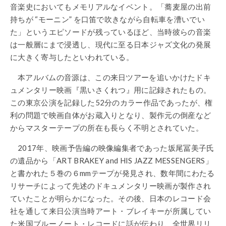
音楽史においてもメモリアルなイベント。「蕎麦屋の出前
持ちが “モーニン” を口笛で吹きながら自転車を漕いでい
た」というエピソードが残っているほど、当時彼らの音楽
は一般層にまで浸透し、現代に至る日本ジャズ文化の発展
に大きく寄与したといわれている。
本アルバムの音源は、この来日ツアーを追いかけたドキ
ュメンタリー映画『黒いさくれつ』用に記録されたもの。
この東京公演を記録した52分のカラー作品であったが、権
利の問題で映画自体がお蔵入りとなり、製作元の倒産など
からマスターテープの所在も長らく不明とされていた。
2017年、映画予告編の映像編集者であった坂尾冨美子氏
の遺品から「ART BRAKEY and HIS JAZZ MESSENGERS」
と書かれた５巻の６mmテープが発見され、数年間にわたる
リサーチによって先述のドキュメンタリー映画が製作され
ていたことが明らかになった。その後、日本のレコード会
社を通して来日公演当時アート・ブレイキーが所属してい
た米国ブルーノート・レコードに話が伝わり、全世界リリ