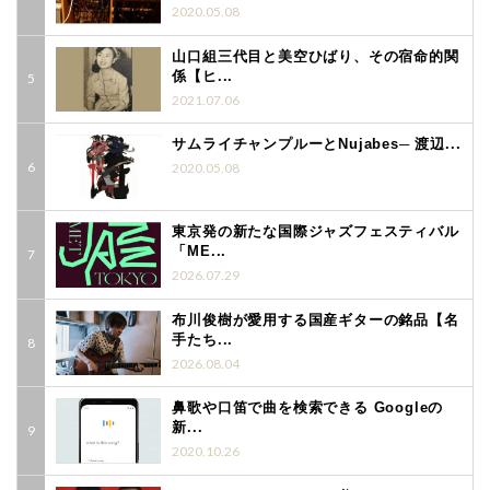
2020.05.08
山口組三代目と美空ひばり、その宿命的関
係【ヒ...
2021.07.06
サムライチャンプルーとNujabes─ 渡辺...
2020.05.08
東京発の新たな国際ジャズフェスティバル
「ME...
2026.07.29
布川俊樹が愛用する国産ギターの銘品【名
手たち...
2026.08.04
鼻歌や口笛で曲を検索できる Googleの
新...
2020.10.26