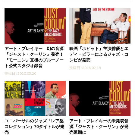
アート・ブレイキー 幻の音源
映画『ホビット』主演俳優とエ
『ジャスト・クーリン』発売！
ディ・ピラーによるジャズ・コ
『モーニン』直後のブルーノー
ンピが発売
ト公式スタジオ録音
投稿日 : 2018.02.15
投稿日 : 2020.03.20
ユニバーサルのジャズ「レア盤
アート・ブレイキーの未発表音
コレクション」70タイトルが発
源『ジャスト・クーリン』が発
売
売延期に