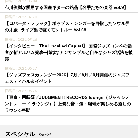
投稿日 : 2026.08.04
布川俊樹が愛用する国産ギターの銘品【名手たちの楽器 vol.9】
投稿日 : 2026.07.20
【ロバータ・フラック】ポップス・シンガーを目指したソウル界
の才媛─ライブ盤で聴くモントルー Vol.68
投稿日 : 2026.07.16
【インタビュー｜The Uncalled Capital】 国際ジャズコンペの覇
者が新アルバム発表─精緻なアンサンブルと自在なジャズ話法を披
露
投稿日 : 2026.06.27
【ジャズフェスカレンダー2026】7月／8月／9月開催のジャズフ
ェスティバル＆イベント
投稿日 : 2026.06.26
【東京・西荻窪／JUDGMENT! RECORDS lounge（ジャッジメ
ントレコード ラウンジ）】上質な音・酒・珈琲が楽しめる癒しの
ラウンジ空間
スペシャル
Special