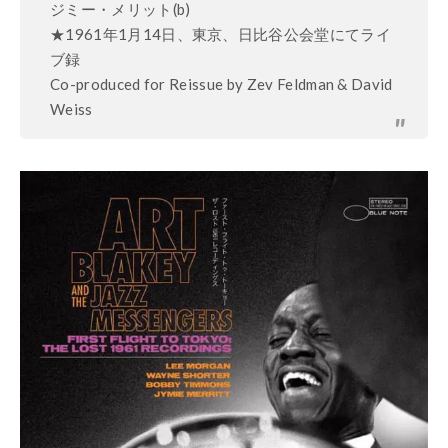
ジミー・メリット(b)
★1961年1月14日、東京、日比谷公会堂にてライ
ブ録
Co-produced for Reissue by Zev Feldman & David
Weiss