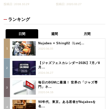
投稿日 : 2018.10.29
投稿日 : 2020.03.27
ランキング
日間
週間
月間
Nujabes × Shing02〈Luv(...
2020.06.05
【ジャズフェスカレンダー2026】7月／8
月...
2026.06.27
毎日のBGMに最適！ 世界の「ジャズ専
門」ネ...
2020.04.18
90年代、東京。ある若者がNujabesを
名...