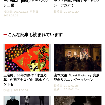
ー】vol.2『pina／ピナ・バウ
ラマ『浮世の画家』が「アジア
シュ 踊...
ン・アカデミ...
投稿日 : 2017.12.15
更新日 :
投稿日 : 2019.12.20
2023.05.08
こんな記事も読まれています
三宅純、88年の傑作『永遠乃
宮本大路『Last Picture』完成
掌』が初アナログ化─記念イベ
記念リスニングセッション
ントも
投稿日 : 2017.07.25
更新日 : 2018.01.26
投稿日 : 2021.06.09