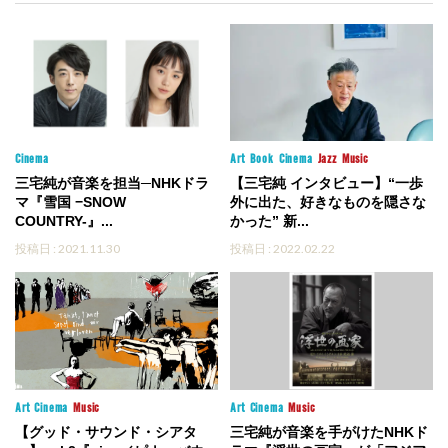
Cinema
Art
Book
Cinema
Jazz
Music
三宅純が音楽を担当─NHKドラ
【三宅純 インタビュー】“一歩
マ『雪国 −SNOW
外に出た、好きなものを隠さな
COUNTRY-』...
かった” 新...
投稿日 : 2021.11.30
投稿日 : 2022.02.22
Art
Cinema
Music
Art
Cinema
Music
【グッド・サウンド・シアタ
三宅純が音楽を手がけたNHKド