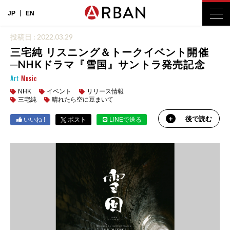
JP
EN
投稿日 : 2022.03.29
三宅純 リスニング＆トークイベント開催
─NHKドラマ『雪国』サントラ発売記念
Art
Music
NHK
イベント
リリース情報
三宅純
晴れたら空に豆まいて
後で読む
いいね !
ポスト
LINEで送る