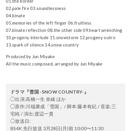
01.the border
02.pale fire 03.soundlessness
04.binate
05.memories of the left finger 06.fruitless
07.binate reflection 08.the other side 09.heart wrenching
10.progeny interlude 11.snowstorm 12.progeny outro
13.spark of silence 14.snow country
Produced by Jun Miyake
All the music composed, arranged by Jun Miyake
ドラマ『雪国 -SNOW COUNTRY-』
◯出演:高橋一生 奈緒 ほか
◯原作:川端康成「雪国」/ 脚本:藤本有紀 / 音楽:三
宅純 / 演出:渡辺一貴
◯放送日:
BS4K 先行放送 3月28日(月)前 10:00〜11:30