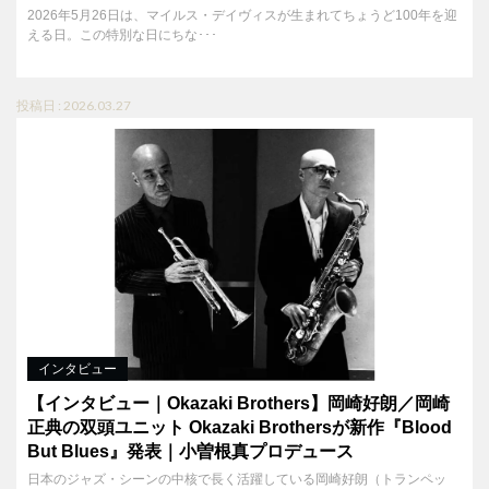
2026年5月26日は、マイルス・デイヴィスが生まれてちょうど100年を迎
える日。この特別な日にちな･･･
投稿日 : 2026.03.27
インタビュー
【インタビュー｜Okazaki Brothers】岡崎好朗／岡崎
正典の双頭ユニット Okazaki Brothersが新作『Blood
But Blues』発表｜小曽根真プロデュース
日本のジャズ・シーンの中核で長く活躍している岡崎好朗（トランペッ