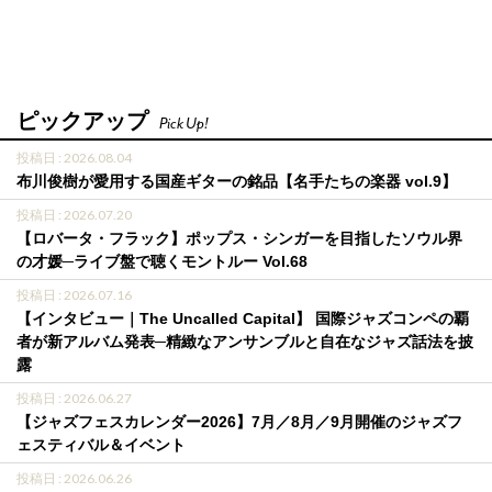
ピックアップ
Pick Up!
投稿日 : 2026.08.04
布川俊樹が愛用する国産ギターの銘品【名手たちの楽器 vol.9】
投稿日 : 2026.07.20
【ロバータ・フラック】ポップス・シンガーを目指したソウル界
の才媛─ライブ盤で聴くモントルー Vol.68
投稿日 : 2026.07.16
【インタビュー｜The Uncalled Capital】 国際ジャズコンペの覇
者が新アルバム発表─精緻なアンサンブルと自在なジャズ話法を披
露
投稿日 : 2026.06.27
【ジャズフェスカレンダー2026】7月／8月／9月開催のジャズフ
ェスティバル＆イベント
投稿日 : 2026.06.26