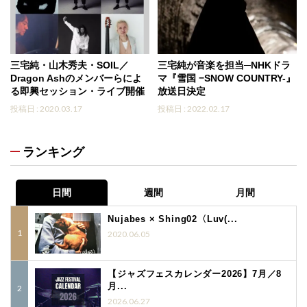
三宅純・山木秀夫・SOIL／
三宅純が音楽を担当─NHKドラ
Dragon Ashのメンバーらによ
マ『雪国 −SNOW COUNTRY-』
る即興セッション・ライブ開催
放送日決定
投稿日 : 2020.03.17
投稿日 : 2022.02.17
ランキング
日間
週間
月間
Nujabes × Shing02〈Luv(...
2020.06.05
【ジャズフェスカレンダー2026】7月／8
月...
2026.06.27