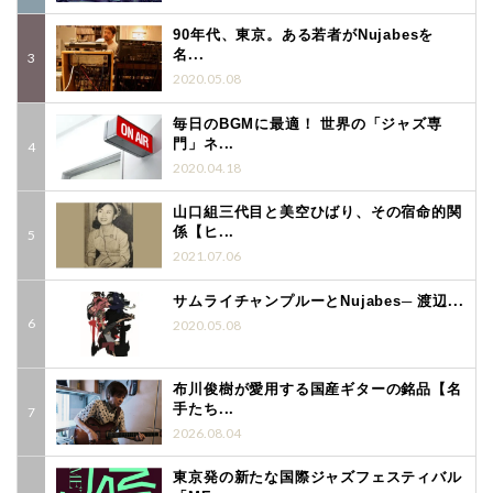
90年代、東京。ある若者がNujabesを
名...
2020.05.08
毎日のBGMに最適！ 世界の「ジャズ専
門」ネ...
2020.04.18
山口組三代目と美空ひばり、その宿命的関
係【ヒ...
2021.07.06
サムライチャンプルーとNujabes─ 渡辺...
2020.05.08
布川俊樹が愛用する国産ギターの銘品【名
手たち...
2026.08.04
東京発の新たな国際ジャズフェスティバル