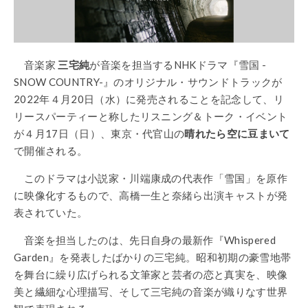
音楽家
三宅純
が音楽を担当するNHKドラマ『雪国 -
SNOW COUNTRY-』のオリジナル・サウンドトラックが
2022年４月20日（水）に発売されることを記念して、リ
リースパーティーと称したリスニング＆トーク・イベント
が４月17日（日）、東京・代官山の
晴れたら空に豆まいて
で開催される。
このドラマは小説家・川端康成の代表作「雪国」を原作
に映像化するもので、高橋一生と奈緒ら出演キャストが発
表されていた。
音楽を担当したのは、先日自身の最新作『Whispered
Garden』を発表したばかりの三宅純。昭和初期の豪雪地帯
を舞台に繰り広げられる文筆家と芸者の恋と真実を、映像
美と繊細な心理描写、そして三宅純の音楽が織りなす世界