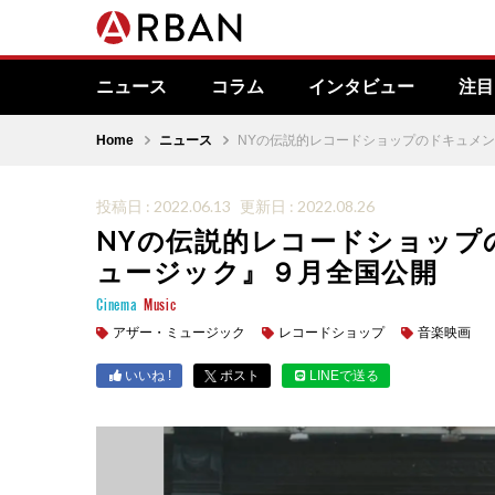
ニュース
コラム
インタビュー
注目
Home
ニュース
NYの伝説的レコードショップのドキュメ
投稿日 : 2022.06.13
更新日 : 2022.08.26
NYの伝説的レコードショップ
ュージック』９月全国公開
Cinema
Music
アザー・ミュージック
レコードショップ
音楽映画
いいね !
ポスト
LINEで送る