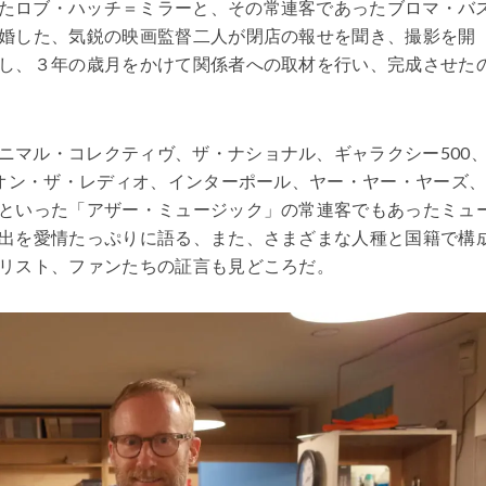
たロブ・ハッチ＝ミラーと、その常連客であったブロマ・バ
婚した、気鋭の映画監督二人が閉店の報せを聞き、撮影を開
し、３年の歳月をかけて
関係者への取材を行い、完成させた
ニマル・コレクティヴ、ザ・ナショナル、ギャラクシー500
 オン・ザ・レディオ、インターポール、ヤー・ヤー・ヤーズ
といった「アザー・ミュージック」の常連客でもあったミュ
出を愛情たっぷりに語る、また、さまざまな人種と国籍で構
リスト、ファンたちの証言も見どころだ。