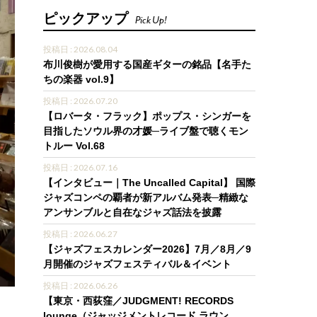
ピックアップ
Pick Up!
投稿日 : 2026.08.04
布川俊樹が愛用する国産ギターの銘品【名手た
ちの楽器 vol.9】
投稿日 : 2026.07.20
【ロバータ・フラック】ポップス・シンガーを
目指したソウル界の才媛─ライブ盤で聴くモン
トルー Vol.68
投稿日 : 2026.07.16
【インタビュー｜The Uncalled Capital】 国際
ジャズコンペの覇者が新アルバム発表─精緻な
アンサンブルと自在なジャズ話法を披露
投稿日 : 2026.06.27
【ジャズフェスカレンダー2026】7月／8月／9
月開催のジャズフェスティバル＆イベント
投稿日 : 2026.06.26
【東京・西荻窪／JUDGMENT! RECORDS
lounge（ジャッジメントレコード ラウン