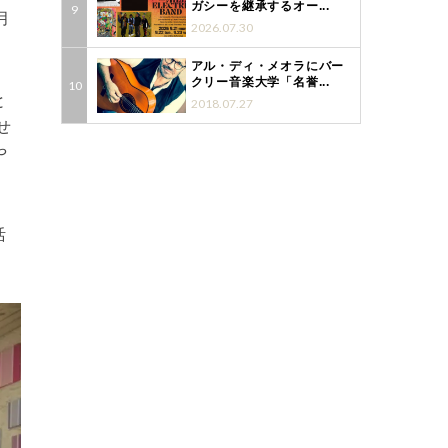
ガシーを継承するオー...
月
2026.07.30
アル・ディ・メオラにバー
クリー音楽大学「名誉...
と
2018.07.27
せ
や
活