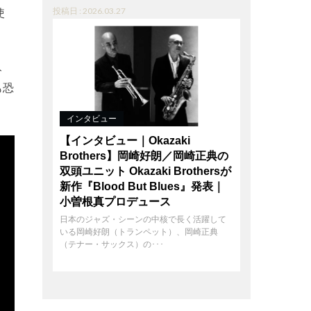
使
投稿日 : 2026.03.27
ト
も恐
インタビュー
【インタビュー｜Okazaki
Brothers】岡崎好朗／岡崎正典の
双頭ユニット Okazaki Brothersが
新作『Blood But Blues』発表｜
小曽根真プロデュース
日本のジャズ・シーンの中核で長く活躍して
いる岡崎好朗（トランペット）、岡崎正典
（テナー・サックス）の･･･