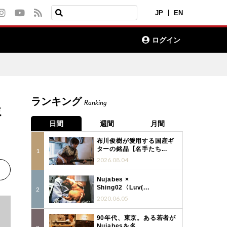
JP
EN
ログイン
ランキング
Ranking
ミ
日間
週間
月間
布川俊樹が愛用する国産ギ
ターの銘品【名手たち...
2026.08.04
Nujabes ×
Shing02〈Luv(...
2020.06.05
90年代、東京。ある若者が
Nujabesを名...