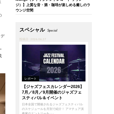
ス
ジ）】上質な音・酒・珈琲が楽しめる癒しのラ
ウンジ空間
の
スペシャル
Special
、デ
投稿日 : 2026.06.27
、
ー
成
レポート
【ジャズフェスカレンダー2026】
7月／8月／9月開催のジャズフェ
スティバル＆イベント
日本全国で開催されるジャズフェスティバル
のスケジュールを月別で紹介！ アマチュア演
奏家のエントリーを･･･