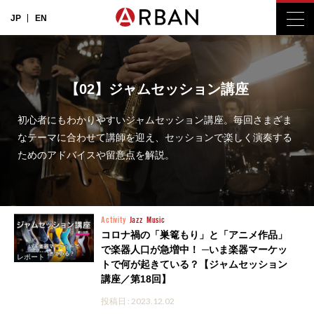
JP
EN
【02】ジャムセッション講座
初心者にもわかりやすいジャムセッション講座。毎回さまざま
なテーマに合わせて講師を迎え、セッションで楽しく演奏する
ためのアドバイスや留意点を解説。
Activity
Jazz
Music
コロナ禍の「巣篭もり」と「アニメ作品」
で楽器人口が急増中！ ─いま楽器マーケッ
レポート
トで何が起きている？【ジャムセッション
講座／第18回】
投稿日 : 2023.12.02