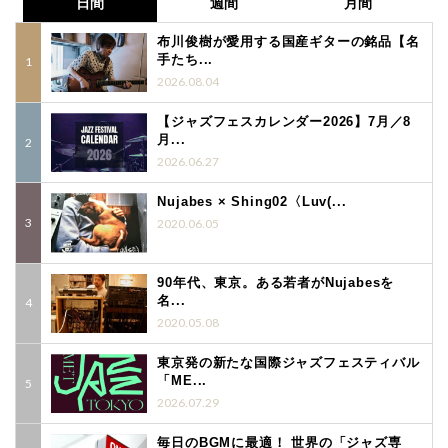
日間
週間
月間
布川俊樹が愛用する国産ギターの銘品【名
手たち...
2026.08.04
【ジャズフェスカレンダー2026】7月／8
月...
2026.06.27
Nujabes × Shing02〈Luv(...
2020.06.05
90年代、東京。ある若者がNujabesを
名...
2020.05.08
東京発の新たな国際ジャズフェスティバル
「ME...
2026.07.29
毎日のBGMに最適！ 世界の「ジャズ専