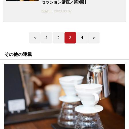
セッション講座／第9回】
投稿日 : 2023.03.07
<
1
2
3
4
>
その他の連載