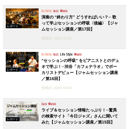
Activity
Jazz
Music
演奏の “終わり方” どうすればいい？─ 歌
って学ぶセッションの呼吸〈後編〉【ジャ
レポート
ムセッション講座／第17回】
投稿日 : 2023.11.03
Activity
Jazz
Life Style
Music
“セッションの呼吸” をピアニストとのデュ
オで学ぶ！─渋谷「カフェテラオ」でボー
レポート
カリストデビュー【ジャムセッション講座
／第16回】
投稿日 : 2023.10.06
Jazz
Music
ライブ＆セッション情報たっぷり！─驚異
の検索サイト「今日ジャズ」さんに聞いて
レポート
みた【ジャムセッション講座／第15回】