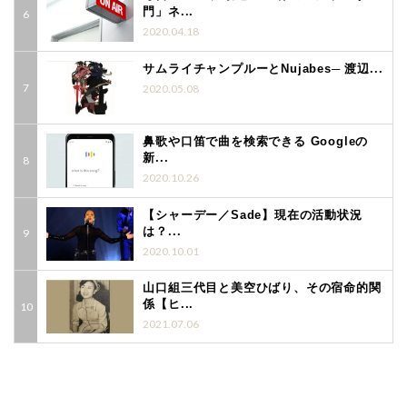
門」ネ...
2020.04.18
サムライチャンプルーとNujabes─ 渡辺...
2020.05.08
鼻歌や口笛で曲を検索できる Googleの
新...
2020.10.26
【シャーデー／Sade】現在の活動状況
は？...
2020.10.01
山口組三代目と美空ひばり、その宿命的関
係【ヒ...
2021.07.06