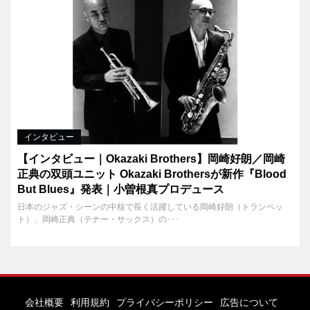
インタビュー
【インタビュー｜Okazaki Brothers】岡崎好朗／岡崎
正典の双頭ユニット Okazaki Brothersが新作『Blood
But Blues』発表｜小曽根真プロデュース
日本のジャズ・シーンの中核で長く活躍している岡崎好朗（トランペッ
ト）、岡崎正典（テナー・サックス）の･･･
会社概要
利用規約
プライバシーポリシー
広告について