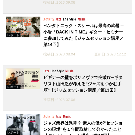
投稿日 : 2023.09.08
Activity
Jazz
Life Style
Music
ペンタトニック・スケールは最高の武器 ─
小岩「BACK IN TIME」ギター・セミナー
レポート
に参加してみた【ジャムセッション講座／
第14回】
投稿日 : 2023.08.04
更新日 : 2023.12.12
Jazz
Life Style
Music
ビギナーの壁をボサノヴァで突破!?─ギタ
リスト山田忍が考える“ジャズをつかむ手
レポート
順”【ジャムセッション講座／第13回】
投稿日 : 2023.07.06
Activity
Jazz
Music
ジャズ業界は異常？ 素人の僕が“セッショ
ンの現場”を１年間取材して分かったこと
レポート