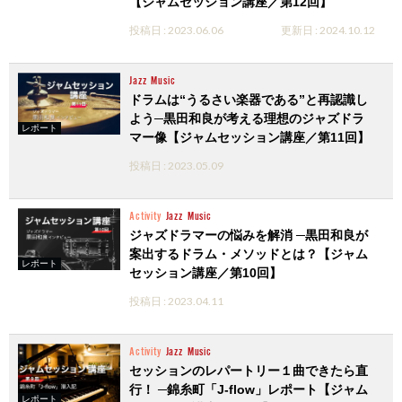
【ジャムセッション講座／第12回】
投稿日 : 2023.06.06
更新日 : 2024.10.12
Jazz
Music
ドラムは“うるさい楽器である”と再認識し
よう─黒田和良が考える理想のジャズドラ
レポート
マー像【ジャムセッション講座／第11回】
投稿日 : 2023.05.09
Activity
Jazz
Music
ジャズドラマーの悩みを解消 ─黒田和良が
案出するドラム・メソッドとは？【ジャム
レポート
セッション講座／第10回】
投稿日 : 2023.04.11
Activity
Jazz
Music
セッションのレパートリー１曲できたら直
行！ ─錦糸町「J-flow」レポート【ジャム
レポート