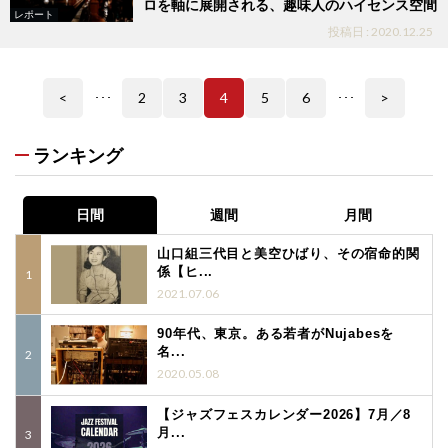
ロを軸に展開される、趣味人のハイセンス空間
レポート
投稿日 : 2020.12.25
<
2
3
4
5
6
>
･･･
･･･
ランキング
日間
週間
月間
山口組三代目と美空ひばり、その宿命的関
係【ヒ...
2021.07.06
90年代、東京。ある若者がNujabesを
名...
2020.05.08
【ジャズフェスカレンダー2026】7月／8
月...