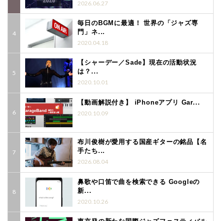
2026.06.27
毎日のBGMに最適！ 世界の「ジャズ専
門」ネ...
2020.04.18
【シャーデー／Sade】現在の活動状況
は？...
2020.10.01
【動画解説付き】 iPhoneアプリ Gar...
2020.10.09
布川俊樹が愛用する国産ギターの銘品【名
手たち...
2026.08.04
鼻歌や口笛で曲を検索できる Googleの
新...
2020.10.26