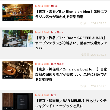
Food & Drink
Music
【東京・渋谷／Bar Blen blen blen】気軽にブ
ラジル気分が味わえる音楽酒場
レポート
投稿日 : 2021.07.23
Food & Drink
Jazz
Music
【東京・渋谷／The Room COFFEE & BAR】
オープンテラスが心地よい、都会の快適カフェ
連載
＆バー
投稿日 : 2021.06.25
Food & Drink
Jazz
Music
【東京・神保町／On a slow boat to …】自家
焙煎の深煎り珈琲が美味しい、気軽に利用でき
レポート
る音楽喫茶
投稿日 : 2021.05.28
Food & Drink
Jazz
【東京・飯田橋／BAR MEIJIU】技ありカクテ
ルをグッドミュージックと共に
レポート