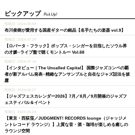
ピックアップ
Pick Up!
投稿日 : 2026.08.04
布川俊樹が愛用する国産ギターの銘品【名手たちの楽器 vol.9】
投稿日 : 2026.07.20
【ロバータ・フラック】ポップス・シンガーを目指したソウル界
の才媛─ライブ盤で聴くモントルー Vol.68
投稿日 : 2026.07.16
【インタビュー｜The Uncalled Capital】 国際ジャズコンペの覇
者が新アルバム発表─精緻なアンサンブルと自在なジャズ話法を披
露
投稿日 : 2026.06.27
【ジャズフェスカレンダー2026】7月／8月／9月開催のジャズフ
ェスティバル＆イベント
投稿日 : 2026.06.26
【東京・西荻窪／JUDGMENT! RECORDS lounge（ジャッジメ
ントレコード ラウンジ）】上質な音・酒・珈琲が楽しめる癒しの
ラウンジ空間