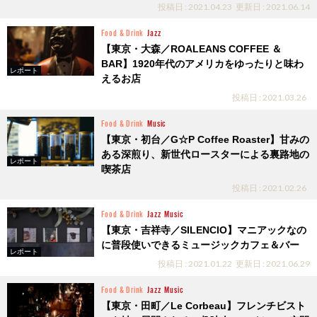
投稿日 : 2021.04.23
更新日 : 2021.06.14
Food & Drink
Jazz
【東京・大森／ROALEANS COFFEE ＆
BAR】1920年代のアメリカをゆったりと味わ
レポート
えるお店
投稿日 : 2021.03.26
Food & Drink
Music
【東京・初台／G☆P Coffee Roaster】甘みの
ある深煎り、新世代ロースターによる裏路地の
レポート
喫茶店
投稿日 : 2021.02.26
Food & Drink
Jazz
Music
【東京・吉祥寺／SILENCIO】マニアックなの
に普段使いできるミュージックカフェ＆バー
レポート
投稿日 : 2021.01.22
更新日 : 2021.06.29
Food & Drink
Jazz
Music
【東京・田町／Le Corbeau】フレンチビスト