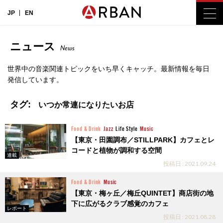
JP
EN
ニュース
News
世界中の音楽関連トピックをいち早くキャッチ。最新情報を毎日
発信しています。
タグ:
いつか常連になりたいお店
Food & Drink
Jazz
Life Style
Music
【東京・田園調布／STILLPARK】カフェとレ
コードと植物が調和する空間
連載
投稿日 : 2021.09.24
Food & Drink
Music
【東京・梅ヶ丘／梅丘QUINTET】商店街の地
下に広がるクラブ感覚のカフェ
レポート
投稿日 : 2021.08.28