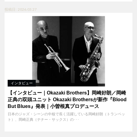
投稿日 : 2026.03.27
インタビュー
【インタビュー｜Okazaki Brothers】岡崎好朗／岡崎
正典の双頭ユニット Okazaki Brothersが新作『Blood
But Blues』発表｜小曽根真プロデュース
日本のジャズ・シーンの中核で長く活躍している岡崎好朗（トランペッ
ト）、岡崎正典（テナー・サックス）の･･･