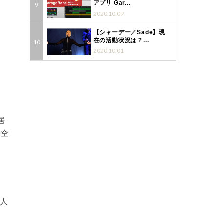
アプリ Gar...
2020.10.09
【シャーデー／Sade】現
在の活動状況は？...
2020.10.01
居
な空
人
。