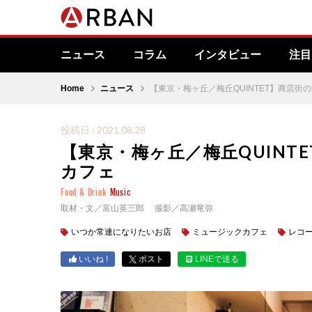
ニュース
コラム
インタビュー
注目
Home
ニュース
【東京・梅ヶ丘／梅丘QUINTET】商店
投稿日 : 2021.08.28
【東京・梅ヶ丘／梅丘QUINT
カフェ
Food & Drink
Music
取材・文／富山英三郎 撮影／高瀬竜弥
いつか常連になりたいお店
ミュージックカフェ
レコ
いいね !
ポスト
LINEで送る