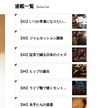
。
連載一覧
Series List
【01】いつか常連になりたいお店
【02】ジャムセッション講座
【03】証言で綴る日本のジャズ
【04】ヒップの誕生
【05】ライブ盤で聴くモントルー
【06】名手たちの楽器