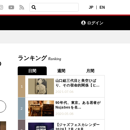
JP
EN
ログイン
ランキング
Ranking
の
日間
週間
月間
山口組三代目と美空ひば
り、その宿命的関係【ヒ...
2021.07.06
90年代、東京。ある若者が
Nujabesを名...
2020.05.08
【ジャズフェスカレンダー
2026】7月／8月...