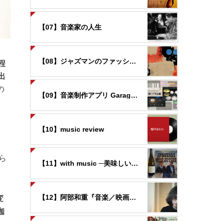
【07】音楽家の人生
【08】ジャズマンのファッション
程
出
の
【09】音楽制作アプリ GarageBandの世界
【10】music review
ら
【11】with music ─美味しいお酒と音楽と─
変
【12】阿部和重『音楽／映画覚書』
珈