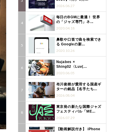
2026.06.27
毎日のBGMに最適！ 世界
の「ジャズ専門」ネ...
2020.04.18
鼻歌や口笛で曲を検索でき
る Googleの新...
2020.10.26
Nujabes ×
Shing02〈Luv(...
2020.06.05
布川俊樹が愛用する国産ギ
ターの銘品【名手たち...
2026.08.04
東京発の新たな国際ジャズ
フェスティバル「ME...
2026.07.29
【動画解説付き】 iPhone