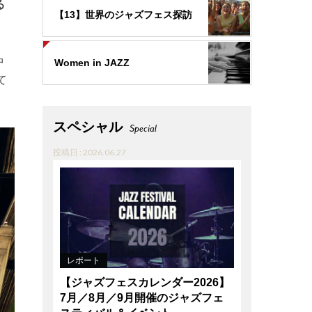
る
【13】世界のジャズフェス探訪
中
Women in JAZZ
て
スペシャル
Special
投稿日 : 2026.06.27
レポート
【ジャズフェスカレンダー2026】
7月／8月／9月開催のジャズフェ