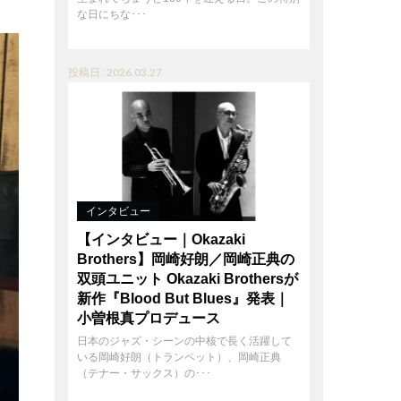
な日にちな･･･
投稿日 : 2026.03.27
インタビュー
【インタビュー｜Okazaki
Brothers】岡崎好朗／岡崎正典の
双頭ユニット Okazaki Brothersが
新作『Blood But Blues』発表｜
小曽根真プロデュース
日本のジャズ・シーンの中核で長く活躍して
いる岡崎好朗（トランペット）、岡崎正典
（テナー・サックス）の･･･