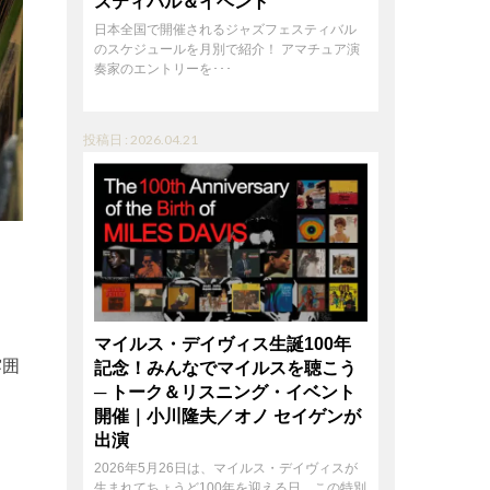
スティバル＆イベント
日本全国で開催されるジャズフェスティバル
のスケジュールを月別で紹介！ アマチュア演
奏家のエントリーを･･･
投稿日 : 2026.04.21
マイルス・デイヴィス生誕100年
雰囲
記念！みんなでマイルスを聴こう
─ トーク＆リスニング・イベント
開催｜小川隆夫／オノ セイゲンが
出演
2026年5月26日は、マイルス・デイヴィスが
生まれてちょうど100年を迎える日。この特別