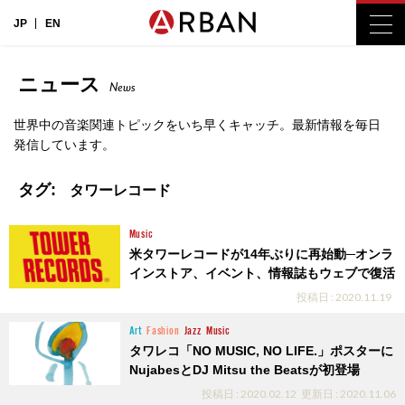
JP
EN
ニュース
News
世界中の音楽関連トピックをいち早くキャッチ。最新情報を毎日
発信しています。
タグ:
タワーレコード
Music
米タワーレコードが14年ぶりに再始動─オンラ
インストア、イベント、情報誌もウェブで復活
投稿日 : 2020.11.19
Art
Fashion
Jazz
Music
タワレコ「NO MUSIC, NO LIFE.」ポスターに
NujabesとDJ Mitsu the Beatsが初登場
投稿日 : 2020.02.12
更新日 : 2020.11.06