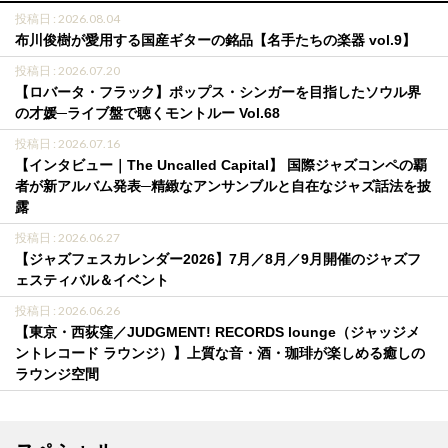
投稿日 : 2026.08.04
布川俊樹が愛用する国産ギターの銘品【名手たちの楽器 vol.9】
投稿日 : 2026.07.20
【ロバータ・フラック】ポップス・シンガーを目指したソウル界
の才媛─ライブ盤で聴くモントルー Vol.68
投稿日 : 2026.07.16
【インタビュー｜The Uncalled Capital】 国際ジャズコンペの覇
者が新アルバム発表─精緻なアンサンブルと自在なジャズ話法を披
露
投稿日 : 2026.06.27
【ジャズフェスカレンダー2026】7月／8月／9月開催のジャズフ
ェスティバル＆イベント
投稿日 : 2026.06.26
【東京・西荻窪／JUDGMENT! RECORDS lounge（ジャッジメ
ントレコード ラウンジ）】上質な音・酒・珈琲が楽しめる癒しの
ラウンジ空間