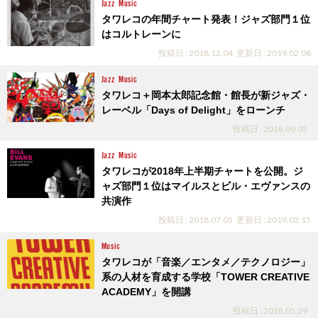
Jazz
Music
タワレコの年間チャート発表！ジャズ部門１位
はコルトレーンに
投稿日 : 2018.12.04
更新日 : 2019.02.08
Jazz
Music
タワレコ＋岡本太郎記念館・館長が新ジャズ・
レーベル「Days of Delight」をローンチ
投稿日 : 2018.09.05
Jazz
Music
タワレコが2018年上半期チャートを公開。ジ
ャズ部門１位はマイルスとビル・エヴァンスの
共演作
投稿日 : 2018.07.05
更新日 : 2019.02.15
Music
タワレコが「音楽／エンタメ／テクノロジー」
系の人材を育成する学校「TOWER CREATIVE
ACADEMY」を開講
投稿日 : 2018.05.29