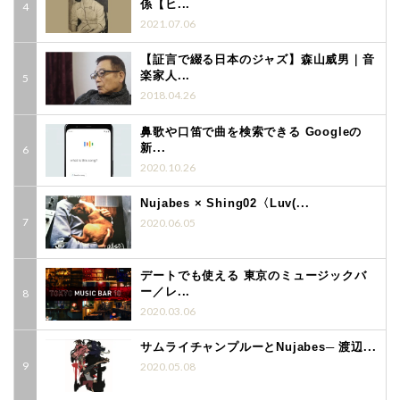
係【ヒ...
2021.07.06
【証言で綴る日本のジャズ】森山威男｜音
楽家人...
2018.04.26
鼻歌や口笛で曲を検索できる Googleの
新...
2020.10.26
Nujabes × Shing02〈Luv(...
2020.06.05
デートでも使える 東京のミュージックバ
ー／レ...
2020.03.06
サムライチャンプルーとNujabes─ 渡辺...
2020.05.08