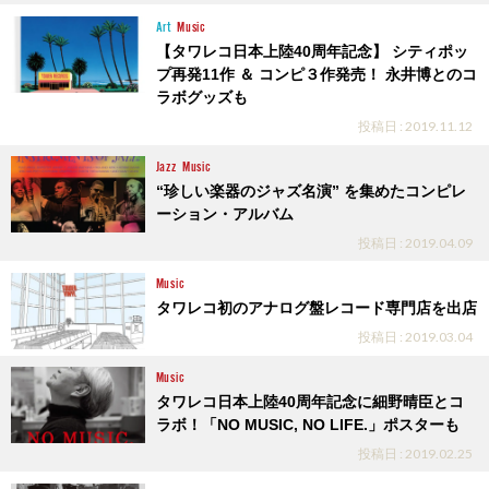
Art
Music
【タワレコ日本上陸40周年記念】 シティポッ
プ再発11作 ＆ コンピ３作発売！ 永井博とのコ
ラボグッズも
投稿日 : 2019.11.12
Jazz
Music
“珍しい楽器のジャズ名演” を集めたコンピレ
ーション・アルバム
投稿日 : 2019.04.09
Music
タワレコ初のアナログ盤レコード専門店を出店
投稿日 : 2019.03.04
Music
タワレコ日本上陸40周年記念に細野晴臣とコ
ラボ！「NO MUSIC, NO LIFE.」ポスターも
投稿日 : 2019.02.25