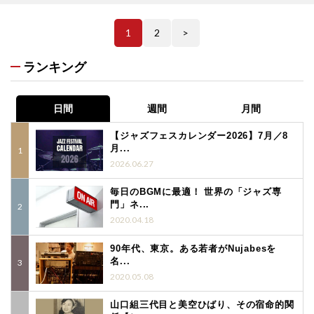
1
2
>
ランキング
日間
週間
月間
【ジャズフェスカレンダー2026】7月／8
月...
2026.06.27
毎日のBGMに最適！ 世界の「ジャズ専
門」ネ...
2020.04.18
90年代、東京。ある若者がNujabesを
名...
2020.05.08
山口組三代目と美空ひばり、その宿命的関