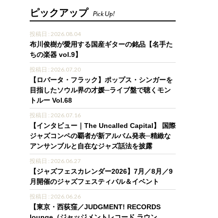
ピックアップ
Pick Up!
投稿日 : 2026.08.04
布川俊樹が愛用する国産ギターの銘品【名手た
ちの楽器 vol.9】
投稿日 : 2026.07.20
【ロバータ・フラック】ポップス・シンガーを
目指したソウル界の才媛─ライブ盤で聴くモン
トルー Vol.68
投稿日 : 2026.07.16
【インタビュー｜The Uncalled Capital】 国際
ジャズコンペの覇者が新アルバム発表─精緻な
アンサンブルと自在なジャズ話法を披露
投稿日 : 2026.06.27
【ジャズフェスカレンダー2026】7月／8月／9
月開催のジャズフェスティバル＆イベント
投稿日 : 2026.06.26
【東京・西荻窪／JUDGMENT! RECORDS
lounge（ジャッジメントレコード ラウン