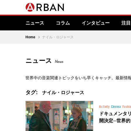
ニュース
コラム
インタビュー
注目
Home
ナイル・ロジャース
ニュース
News
世界中の音楽関連トピックをいち早くキャッチ。最新情
タグ:
ナイル・ロジャース
Activity
Cinema
Fashi
ドキュメンタ
開決定─世界