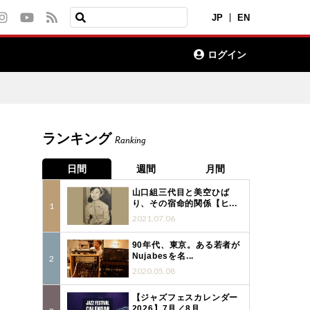
JP
EN
ログイン
ランキング
Ranking
日間
週間
月間
山口組三代目と美空ひば
り、その宿命的関係【ヒ...
2021.07.06
90年代、東京。ある若者が
Nujabesを名...
2020.05.08
【ジャズフェスカレンダー
2026】7月／8月...