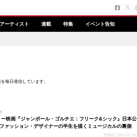
アーティスト
連載
特集
イベント告知
報を毎日発信しています。
on
リー映画『ジャンポール・ゴルチエ：フリーク&シック』日本公
的ファッション・デザイナーの半生を描くミュージカルの裏側
投稿日 : 2023.05.19