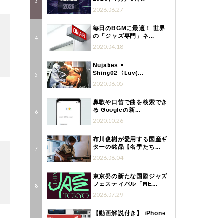
2026.06.27
毎日のBGMに最適！ 世界
の「ジャズ専門」ネ...
2020.04.18
Nujabes ×
Shing02〈Luv(...
2020.06.05
鼻歌や口笛で曲を検索でき
る Googleの新...
2020.10.26
布川俊樹が愛用する国産ギ
ターの銘品【名手たち...
2026.08.04
東京発の新たな国際ジャズ
フェスティバル「ME...
2026.07.29
【動画解説付き】 iPhone