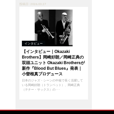
投稿日 : 2026.03.27
インタビュー
【インタビュー｜Okazaki
Brothers】岡崎好朗／岡崎正典の
双頭ユニット Okazaki Brothersが
新作『Blood But Blues』発表｜
小曽根真プロデュース
日本のジャズ・シーンの中核で長く活躍して
いる岡崎好朗（トランペット）、岡崎正典
（テナー・サックス）の･･･