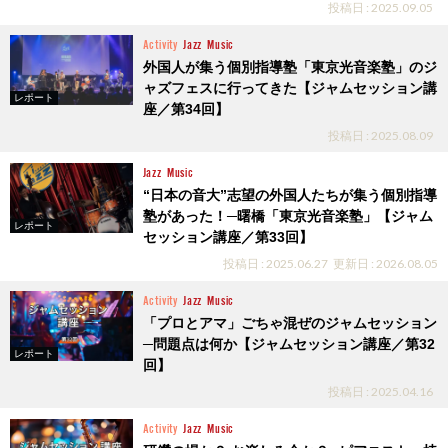
投稿日 : 2025.09.05
Activity
Jazz
Music
外国人が集う個別指導塾「東京光音楽塾」のジ
ャズフェスに行ってきた【ジャムセッション講
レポート
座／第34回】
投稿日 : 2025.08.09
Jazz
Music
“日本の音大”志望の外国人たちが集う個別指導
塾があった！─曙橋「東京光音楽塾」【ジャム
レポート
セッション講座／第33回】
投稿日 : 2025.06.27
更新日 : 2026.08.05
Activity
Jazz
Music
「プロとアマ」ごちゃ混ぜのジャムセッション
─問題点は何か【ジャムセッション講座／第32
レポート
回】
投稿日 : 2025.04.16
Activity
Jazz
Music