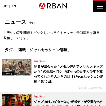
JP
EN
ニュース
News
世界中の音楽関連トピックをいち早くキャッチ。最新情報を毎日
発信しています。
タグ:
連載「ジャムセッション講座」
Jazz
Music
記者が出会った “メタル好きアメリカ人キッズ
たち” の生態─ ひとりぼっちの日本人少年を救
レポート
ってくれた奇人たちの話【ジャムセッション講
座／第40回】
投稿日 : 2026.04.03
Jazz
Music
ジャズ向けのギターはなぜボディが空洞なのか