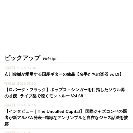
ピックアップ
Pick Up!
投稿日 : 2026.08.04
布川俊樹が愛用する国産ギターの銘品【名手たちの楽器 vol.9】
投稿日 : 2026.07.20
【ロバータ・フラック】ポップス・シンガーを目指したソウル界
の才媛─ライブ盤で聴くモントルー Vol.68
投稿日 : 2026.07.16
【インタビュー｜The Uncalled Capital】 国際ジャズコンペの覇
者が新アルバム発表─精緻なアンサンブルと自在なジャズ話法を披
露
投稿日 : 2026.06.27