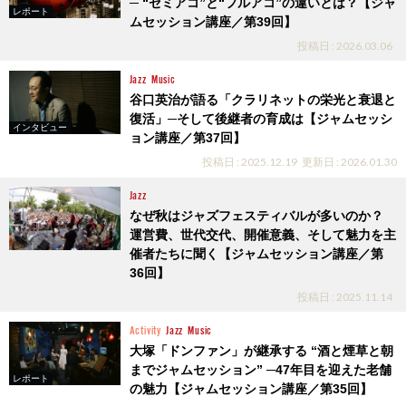
─ “セミアコ”と“フルアコ”の違いとは？【ジャ
レポート
ムセッション講座／第39回】
投稿日 : 2026.03.06
Jazz
Music
谷口英治が語る「クラリネットの栄光と衰退と
復活」─そして後継者の育成は【ジャムセッシ
インタビュー
ョン講座／第37回】
投稿日 : 2025.12.19
更新日 : 2026.01.30
Jazz
なぜ秋はジャズフェスティバルが多いのか？
運営費、世代交代、開催意義、そして魅力を主
催者たちに聞く【ジャムセッション講座／第
36回】
投稿日 : 2025.11.14
Activity
Jazz
Music
大塚「ドンファン」が継承する “酒と煙草と朝
までジャムセッション” ─47年目を迎えた老舗
レポート
の魅力【ジャムセッション講座／第35回】