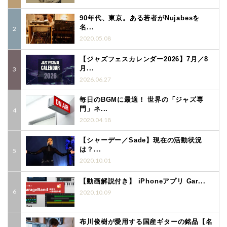
90年代、東京。ある若者がNujabesを
名...
2020.05.08
【ジャズフェスカレンダー2026】7月／8
月...
2026.06.27
毎日のBGMに最適！ 世界の「ジャズ専
門」ネ...
2020.04.18
【シャーデー／Sade】現在の活動状況
は？...
2020.10.01
【動画解説付き】 iPhoneアプリ Gar...
2020.10.09
布川俊樹が愛用する国産ギターの銘品【名