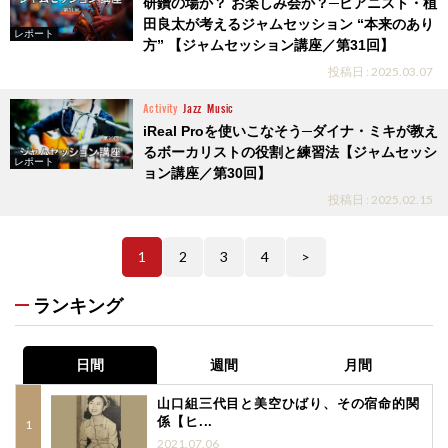
研鑽の場か？ お楽しみ会か？─ピアニスト・植
田良太が考えるジャムセッション “本来のあり
レポート
方” 【ジャムセッション講座／第31回】
投稿日 : 2025.03.07
Activity
Jazz
Music
iReal Proを使いこなそう─ダイナ・ミキが教え
るボーカリストの役割と練習法【ジャムセッシ
レポート
ョン講座／第30回】
投稿日 : 2025.02.15
1
2
3
4
>
ランキング
日間
週間
月間
山口組三代目と美空ひばり、その宿命的関
係【ヒ...
2021.07.06