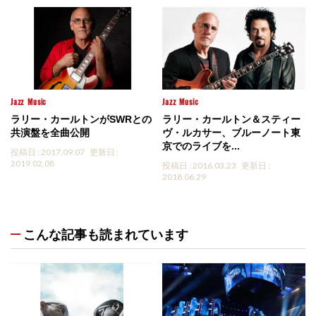
Jazz
Music
Jazz
Music
ラリー・カールトンがSWRとの
ラリー・カールトン＆スティー
共演盤を全曲公開
ヴ・ルカサー、ブルーノート東
京でのライブを...
投稿日 : 2017.09.07
更新日 :
2019.02.08
投稿日 : 2016.03.23
更新日 :
2018.06.29
こんな記事も読まれています