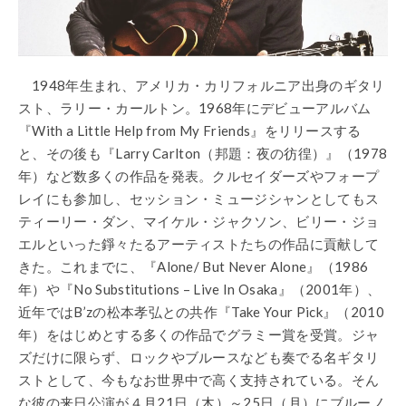
1948年生まれ、アメリカ・カリフォルニア出身のギタリ
スト、ラリー・カールトン。1968年にデビューアルバム
『With a Little Help from My Friends』をリリースする
と、その後も『Larry Carlton（邦題：夜の彷徨）』（1978
年）など数多くの作品を発表。クルセイダーズやフォープ
レイにも参加し、セッション・ミュージシャンとしてもス
ティーリー・ダン、マイケル・ジャクソン、ビリー・ジョ
エルといった錚々たるアーティストたちの作品に貢献して
きた。これまでに、『Alone/ But Never Alone』（1986
年）や『No Substitutions – Live In Osaka』（2001年）、
近年ではB’zの松本孝弘との共作『Take Your Pick』（2010
年）をはじめとする多くの作品でグラミー賞を受賞。ジャ
ズだけに限らず、ロックやブルースなども奏でる名ギタリ
ストとして、今もなお世界中で高く支持されている。そん
な彼の来日公演が４月21日（木）～25日（月）にブルーノ