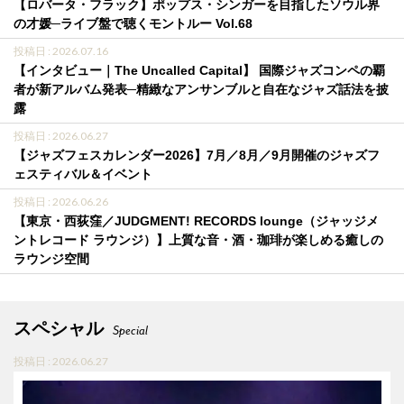
【ロバータ・フラック】ポップス・シンガーを目指したソウル界
の才媛─ライブ盤で聴くモントルー Vol.68
投稿日 : 2026.07.16
【インタビュー｜The Uncalled Capital】 国際ジャズコンペの覇
者が新アルバム発表─精緻なアンサンブルと自在なジャズ話法を披
露
投稿日 : 2026.06.27
【ジャズフェスカレンダー2026】7月／8月／9月開催のジャズフ
ェスティバル＆イベント
投稿日 : 2026.06.26
【東京・西荻窪／JUDGMENT! RECORDS lounge（ジャッジメ
ントレコード ラウンジ）】上質な音・酒・珈琲が楽しめる癒しの
ラウンジ空間
スペシャル
Special
投稿日 : 2026.06.27