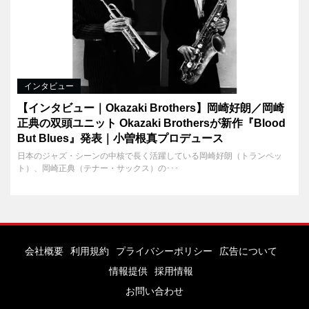
インタビュー
【インタビュー｜Okazaki Brothers】岡崎好朗／岡崎
正典の双頭ユニット Okazaki Brothersが新作『Blood
But Blues』発表｜小曽根真プロデュース
日本のジャズ・シーンの中核で長く活躍している岡崎好朗（トランペッ
ト）、岡崎正典（テナー・サックス）の･･･
会社概要
利用規約
プライバシーポリシー
広告について
情報提供
採用情報
お問い合わせ