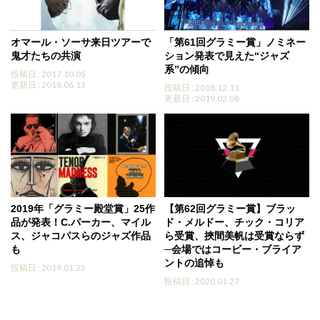
オマール・ソーサ来日ツアーで
「第61回グラミー賞」ノミネー
鬼才たちの共演
ション発表で見えた“ジャズ
系”の傾向
投稿日 : 2017.10.05
更新日 : 2018.06.13
投稿日 : 2018.12.11
更新日 : 2019.02.08
2019年「グラミー殿堂賞」25作
【第62回グラミー賞】ブラッ
品が発表！C.パーカー、マイル
ド・メルドー、チック・コリア
ス、ジャコパスらのジャズ作品
ら受賞、挾間美帆は受賞ならず
も
─会場ではコービー・ブライア
ントの追悼も
投稿日 : 2019.01.25
投稿日 : 2020.01.27