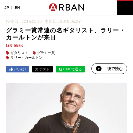
JP
EN
投稿日 : 2016.03.17
更新日 : 2018.06.29
グラミー賞常連の名ギタリスト、ラリー・
カールトンが来日
Jazz
Music
ギタリスト
グラミー賞
ラリー・カールトン
後で読む
いいね !
ポスト
LINEで送る