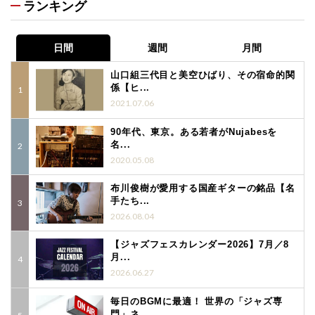
ランキング
日間
週間
月間
山口組三代目と美空ひばり、その宿命的関
係【ヒ...
2021.07.06
90年代、東京。ある若者がNujabesを
名...
2020.05.08
布川俊樹が愛用する国産ギターの銘品【名
手たち...
2026.08.04
【ジャズフェスカレンダー2026】7月／8
月...
2026.06.27
毎日のBGMに最適！ 世界の「ジャズ専
門」ネ...